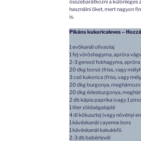
összebarátkozni a különleges z
használni őket, mert nagyon fi
is.
Pikáns kukoricaleves – Hozzá
1 evőkanál olívaolaj
1 fej vöröshagyma, apróra vág
2-3 gerezd fokhagyma, apróra
20 dkg borsó (friss, vagy mélyh
3 cső kukorica (friss, vagy mél
20 dkg burgonya, meghámozva
20 dkg édesburgonya, meghám
2 db kápia paprika (vagy 1 piro
1 liter zöldségalaplé
4 dl kókusztej (vagy növényi er
1 kávéskanál cayenne bors
1 kávéskanál kakukkfű
2-3 db babérlevél