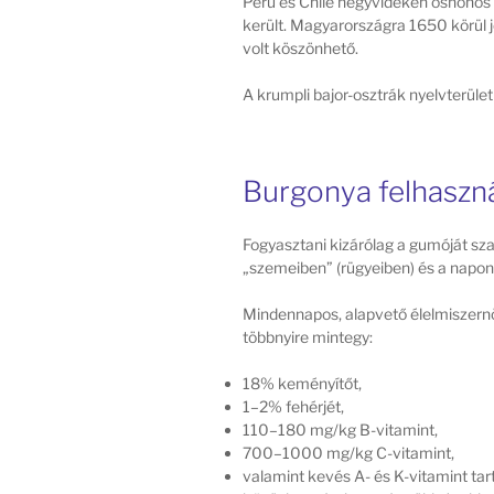
Peru és Chile hegyvidékén őshonos 
került. Magyarországra 1650 körül j
volt köszönhető.
A krumpli bajor-osztrák nyelvterület
Burgonya felhaszn
Fogyasztani kizárólag a gumóját sz
„szemeiben” (rügyeiben) és a napon
Mindennapos, alapvető élelmiszern
többnyire mintegy:
18% keményítőt,
1–2% fehérjét,
110–180 mg/kg B-vitamint,
700–1000 mg/kg C-vitamint,
valamint kevés A- és K-vitamint ta