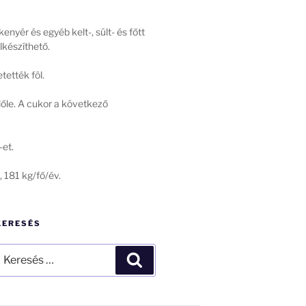
nyér és egyéb kelt-, sült- és főtt
lkészíthető.
ették föl.
lőle. A cukor a következő
et.
 181 kg/fő/év.
KERESÉS
eresés
Keresés
övetkező
ifejezésre: