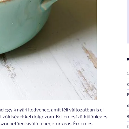
1
d
e
d egyik nyári kedvence, amit téli változatban is el
e
it zöldségekkel dolgozom. Kellemes ízű, különleges,
szönhetően kiváló fehérjeforrás is. Érdemes
f