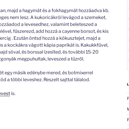
sban, majd a hagymát és a fokhagymát hozzáadva kb.
veges nem lesz. A kukoricákról levágod a szemeket,
hozzáadod a levesedhez, valamint beleteszed a
plével, fűszerezd, add hozzá a cayenne borsot, és kis
percig . Ezután öntsd hozzá a kókusztejet, majd a
s a kockákra vágott kápia paprikát is. Kakukkfűvel,
ajd sóval, és borssal ízesíted, és további 15-20
rgonyák megpuhultak, leveszed a tűzről.
lét egy másik edénybe mered, és botmixerrel
 a többi leveshez. Reszelt sajttal tálalod.
evest
is.
P
P