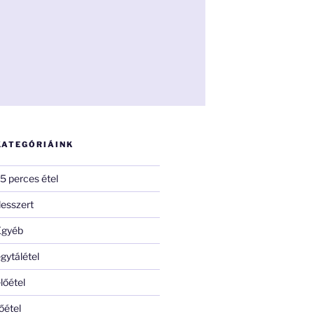
KATEGÓRIÁINK
5 perces étel
esszert
Egyéb
gytálétel
lőétel
őétel