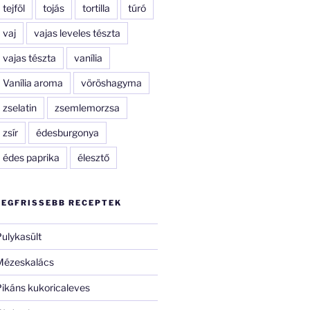
tejföl
tojás
tortilla
túró
vaj
vajas leveles tészta
vajas tészta
vanília
Vanília aroma
vöröshagyma
zselatin
zsemlemorzsa
zsír
édesburgonya
édes paprika
élesztő
LEGFRISSEBB RECEPTEK
ulykasült
Mézeskalács
ikáns kukoricaleves