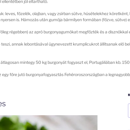
ellentétben jól eltartható.
leves, főzelék, olajban, vagy zsírban sütve, húsételekhez köretként, ke
 nyersen is. Hámozás után gumója bármilyen formában (főzve, sütve) e
őleg régebben) az apró burgonyagumókat megfőzték és a disznókkal et
eszi, annak lebontásával úgynevezett krumplicukrot állítsanak elő be
lagosan mintegy 50 kg burgonyát fogyaszt el, Portugáliában kb. 150-
az egy főre jutó burgonyafogyasztás Fehéroroszországban a legnagyobb,
es
K
a
k
k