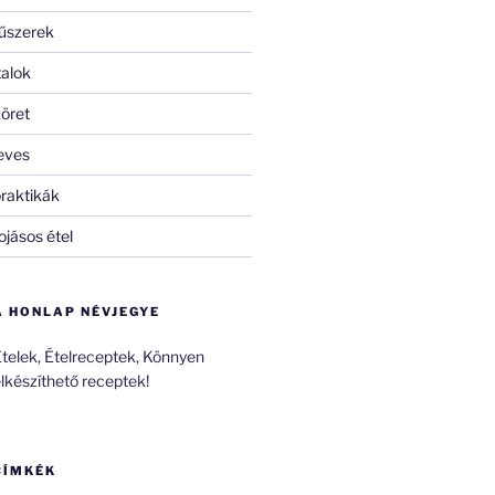
űszerek
talok
öret
eves
raktikák
ojásos étel
A HONLAP NÉVJEGYE
telek, Ételreceptek, Könnyen
lkészíthető receptek!
CÍMKÉK