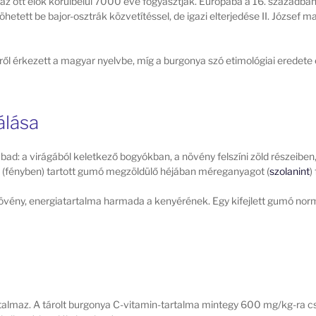
az ott élők körülbelül 7000 éve fogyasztják. Európába a 16. században
öhetett be bajor-osztrák közvetítéssel, de igazi elterjedése II. Józse
ről érkezett a magyar nyelvbe, míg a burgonya szó etimológiai eredete e
álása
abad: a virágából keletkező bogyókban, a növény felszíni zöld részeib
 (fényben) tartott gumó megzöldülő héjában méreganyagot (
szolanint
)
övény, energiatartalma harmada a kenyérének. Egy kifejlett gumó nor
rtalmaz. A tárolt burgonya C-vitamin-tartalma mintegy 600 mg/kg-ra