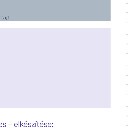
 sajt
s – elkészítése: