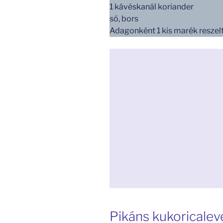
1 kávéskanál koriander
só, bors
Adagonként 1 kis marék reszelt
Pikáns kukoricaleve