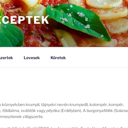
ECEPTEK
zertek
Levesek
Köretek
 a köznyelvben krumpli, tájnyelvi nevén
krumpedli
,
kolompér
,
kompér
,
a
,
földialma
,
svábtök
vagy
pityóka
(Erdélyben). A burgonyafélék
(Solana
mesztenek világszerte.