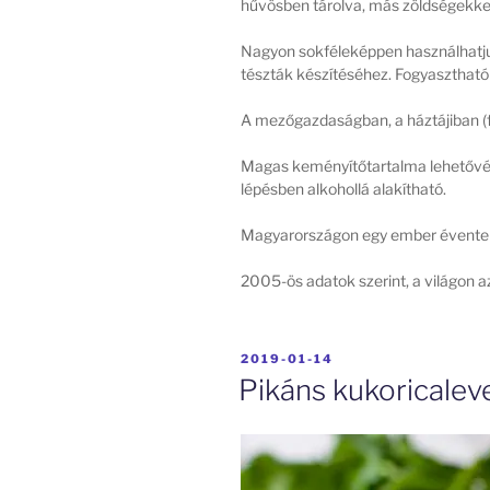
hűvösben tárolva, más zöldségekkel 
Nagyon sokféleképpen használhatjuk: 
tészták készítéséhez. Fogyasztható
A mezőgazdaságban, a háztájiban (f
Magas keményítőtartalma lehetővé t
lépésben alkohollá alakítható.
Magyarországon egy ember évente át
2005-ös adatok szerint, a világon 
BEKÜLDVE:
2019-01-14
Pikáns kukoricalev