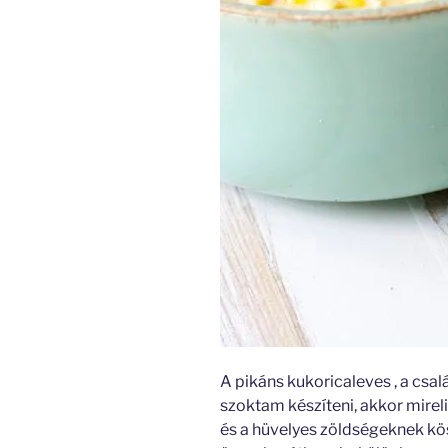
A pikáns kukoricaleves , a csalá
szoktam készíteni, akkor mirel
és a hüvelyes zöldségeknek kö