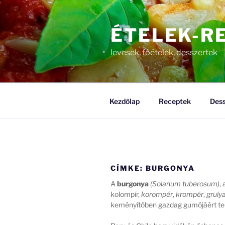
Tartalomhoz
ÉTELEK-R
levesek, főételek, desszertek
Kezdőlap
Receptek
Dess
CÍMKE:
BURGONYA
A
burgonya
(Solanum tuberosum)
,
kolompír,
korompér
,
krompér
,
gruly
keményítőben gazdag gumójáért ter