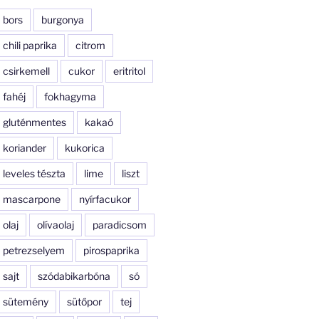
bors
burgonya
chili paprika
citrom
csirkemell
cukor
eritritol
fahéj
fokhagyma
gluténmentes
kakaó
koriander
kukorica
leveles tészta
lime
liszt
mascarpone
nyírfacukor
olaj
olívaolaj
paradicsom
petrezselyem
pirospaprika
sajt
szódabikarbóna
só
sütemény
sütőpor
tej