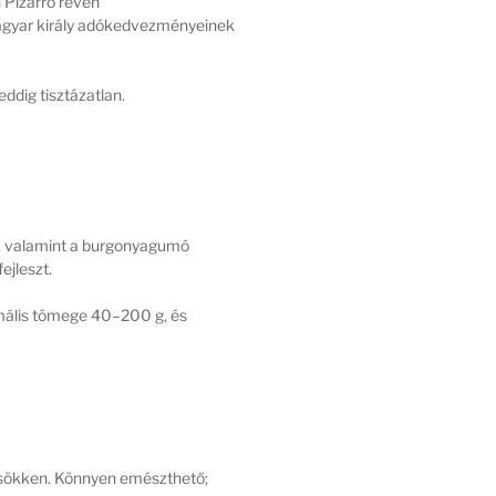
 Pizarro révén
f magyar király adókedvezményeinek
ddig tisztázatlan.
en, valamint a burgonyagumó
 fejleszt.
mális tömege 40–200 g, és
 csökken. Könnyen emészthető;