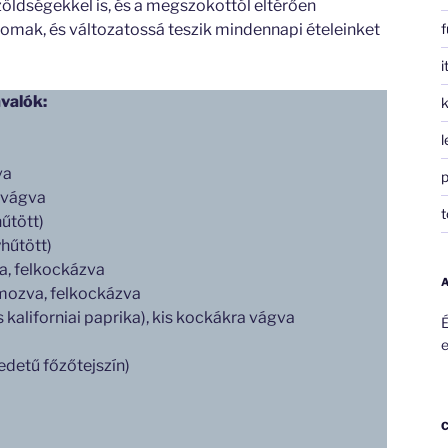
öldségekkel is, és a megszokottól eltérően
nomak, és változatossá teszik mindennapi ételeinket
f
i
valók:
k
l
va
p
 vágva
t
űtött)
yhűtött)
, felkockázva
ozva, felkockázva
s kaliforniai paprika), kis kockákra vágva
É
e
edetű főzőtejszín)