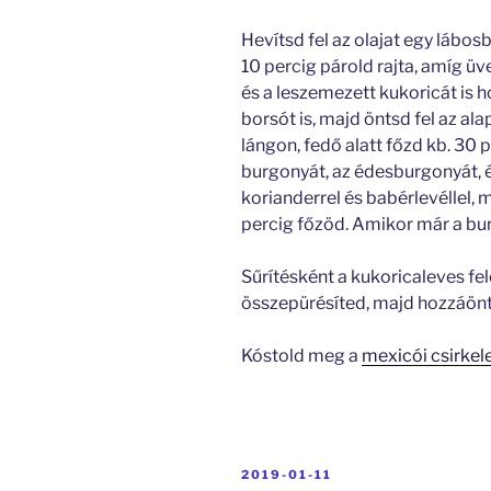
Hevítsd fel az olajat egy lábo
10 percig párold rajta, amíg ü
és a leszemezett kukoricát is 
borsót is, majd öntsd fel az ala
lángon, fedő alatt főzd kb. 30 
burgonyát, az édesburgonyát, é
korianderrel és babérlevéllel, m
percig főzöd. Amikor már a bu
Sűrítésként a kukoricaleves fe
összepürésíted, majd hozzáöntöd
Kóstold meg a
mexicói csirkel
BEKÜLDVE:
2019-01-11