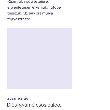
Ráöntjük a süti tetejére,
egyenletesen elkenjük, hűtőbe
tesszük. Kb. egy óra múlva
fogyasztható.
BEKÜLDVE:
2016-03-20
Diós-gyümölcsös paleo,