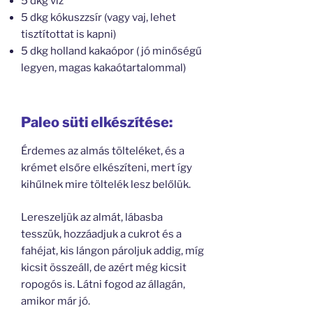
5 dkg víz
5 dkg kókuszzsír (vagy vaj, lehet
tisztítottat is kapni)
5 dkg holland kakaópor ( jó minőségű
legyen, magas kakaótartalommal)
Paleo süti elkészítése:
Érdemes az almás tölteléket, és a
krémet elsőre elkészíteni, mert így
kihűlnek mire töltelék lesz belőlük.
Lereszeljük az almát, lábasba
tesszük, hozzáadjuk a cukrot és a
fahéjat, kis lángon pároljuk addig, míg
kicsit összeáll, de azért még kicsit
ropogós is. Látni fogod az állagán,
amikor már jó.