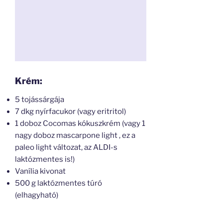
Krém:
5 tojássárgája
7 dkg nyírfacukor (vagy eritritol)
1 doboz Cocomas kókuszkrém (vagy 1
nagy doboz mascarpone light , ez a
paleo light változat, az ALDI-s
laktózmentes is!)
Vanília kivonat
500 g laktózmentes túró
(elhagyható)