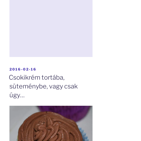
BEKÜLDVE:
2016-02-16
Csokikrém tortába,
süteménybe, vagy csak
úgy…