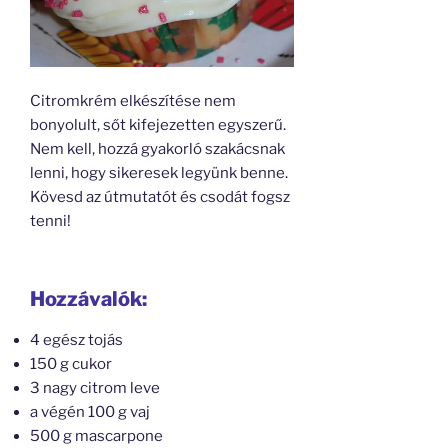
Citromkrém elkészítése nem
bonyolult, sőt kifejezetten egyszerű.
Nem kell, hozzá gyakorló szakácsnak
lenni, hogy sikeresek legyünk benne.
Kövesd az útmutatót és csodát fogsz
tenni!
Hozzávalók:
4 egész tojás
150 g cukor
3 nagy citrom leve
a végén 100 g vaj
500 g mascarpone