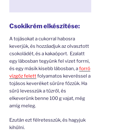
Csokikrém elkészítése:
A tojásokat a cukorral habosra
keverjük, és hozzáadjuk az olvasztott
csokoládét, és a kakaóport. Ezalatt
egy lábosban tegyünk fel vizet forrni,
és egy másik kisebb lábosban, a
forró
vízgőz felett
folyamatos keveréssel a
tojásos keveréket sűrűre főzzük. Ha
sűrű levesszük a tűzről, és
elkeverünk benne 100 g vajat, még
amíg meleg.
Ezután ezt félretesszük, és hagyjuk
kihűlni.