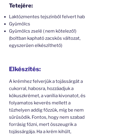
Tetejére:
Laktózmentes tejszínből felvert hab
Gyümölcs
Gyümölcs zselé ( nem kötelező!)
(boltban kapható zacskós változat,
egyszerűen elkészíthető)
Elkészítés:
A krémhez felverjük a tojássárgát a
cukorral, habosra, hozzáadjuk a
kókuszkrémet, a vanília kivonatot, és
folyamatos keverés mellett a
tűzhelyen addig főzzük, míg be nem
sűrűsödik. Fontos, hogy nem szabad
forrásig főzni, mert összeugrik a
tojássárgája. Ha a krém kihűlt,