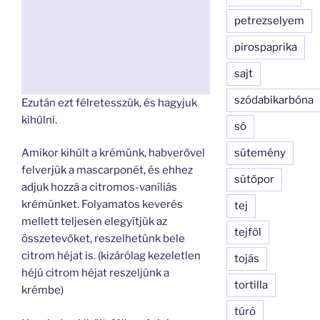
petrezselyem
pirospaprika
sajt
szódabikarbóna
Ezután ezt félretesszük, és hagyjuk
kihűlni.
só
sütemény
Amikor kihűlt a krémünk, habverővel
felverjük a mascarponét, és ehhez
sütőpor
adjuk hozzá a citromos-vaníliás
krémünket. Folyamatos keverés
tej
mellett teljesen elegyítjük az
tejföl
összetevőket, reszelhetünk bele
citrom héjat is. (kizárólag kezeletlen
tojás
héjú citrom héjat reszeljünk a
tortilla
krémbe)
túró