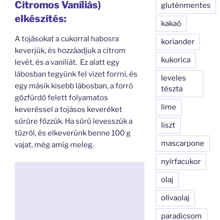
Citromos Vaníliás)
gluténmentes
elkészítés:
kakaó
A tojásokat a cukorral habosra
koriander
keverjük, és hozzáadjuk a citrom
kukorica
levét, és a vaníliát. Ez alatt egy
lábosban tegyünk fel vizet forrni, és
leveles
egy másik kisebb lábosban, a forró
tészta
gőzfürdő felett folyamatos
lime
keveréssel a tojásos keveréket
sűrűre főzzük. Ha sűrű levesszük a
liszt
tűzről, és elkeverünk benne 100 g
mascarpone
vajat, még amíg meleg.
nyírfacukor
olaj
olívaolaj
paradicsom