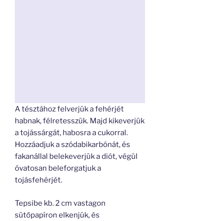
A tésztához felverjük a fehérjét
habnak, félretesszük. Majd kikeverjük
a tojássárgát, habosra a cukorral.
Hozzáadjuk a szódabikarbónát, és
fakanállal belekeverjük a diót, végül
óvatosan beleforgatjuk a
tojásfehérjét.
Tepsibe kb. 2 cm vastagon
sütőpapíron elkenjük, és