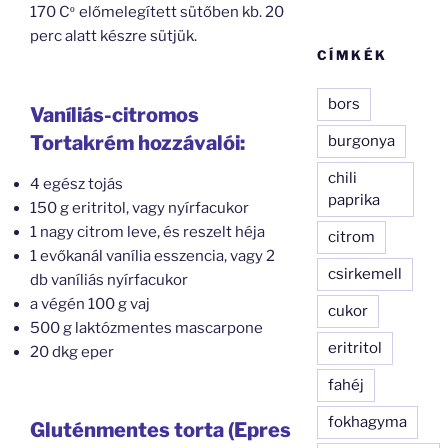
170 C
előmelegített sütőben kb. 20
º
perc alatt készre sütjük.
CÍMKÉK
bors
Vaníliás-citromos
Tortakrém hozzávalói:
burgonya
chili
4 egész tojás
paprika
150 g eritritol, vagy nyírfacukor
1 nagy citrom leve, és reszelt héja
citrom
1 evőkanál vanília esszencia, vagy 2
csirkemell
db vaníliás nyírfacukor
a végén 100 g vaj
cukor
500 g laktózmentes mascarpone
eritritol
20 dkg eper
fahéj
fokhagyma
Gluténmentes torta (Epres