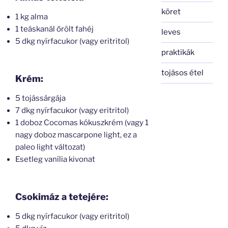
köret
1 kg alma
1 teáskanál őrölt fahéj
leves
5 dkg nyírfacukor (vagy eritritol)
praktikák
tojásos étel
Krém:
5 tojássárgája
7 dkg nyírfacukor (vagy eritritol)
1 doboz Cocomas kókuszkrém (vagy 1
nagy doboz mascarpone light, ez a
paleo light változat)
Esetleg vanília kivonat
Csokimáz a tetejére:
5 dkg nyírfacukor (vagy eritritol)