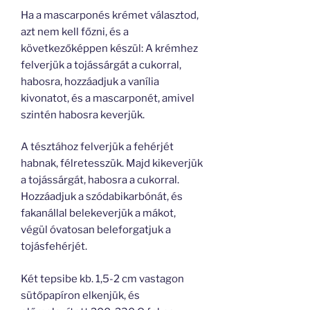
Ha a mascarponés krémet választod,
azt nem kell főzni, és a
következőképpen készül: A krémhez
felverjük a tojássárgát a cukorral,
habosra, hozzáadjuk a vanília
kivonatot, és a mascarponét, amivel
szintén habosra keverjük.
A tésztához felverjük a fehérjét
habnak, félretesszük. Majd kikeverjük
a tojássárgát, habosra a cukorral.
Hozzáadjuk a szódabikarbónát, és
fakanállal belekeverjük a mákot,
végül óvatosan beleforgatjuk a
tojásfehérjét.
Két tepsibe kb. 1,5-2 cm vastagon
sütőpapíron elkenjük, és