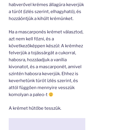
habverővel krémes állagúra keverjük
a túrót (ízlés szerint, elhagyható), és
hozzáöntjük a kihűlt krémünket.
Ha a mascarponés krémet választod,
azt nem kell főzni, és a
következőképpen készül: A krémhez
felverjük a tojássárgát a cukorral,
habosra, hozzáadjuk a vanília
kivonatot, és a mascarponét, amivel
szintén habosra keverjük. Ehhez is
keverhetünk túrót ízlés szerint, és
attól függően mennyire vesszük
komolyan a paleo-t
A krémet hűtőbe tesszük.