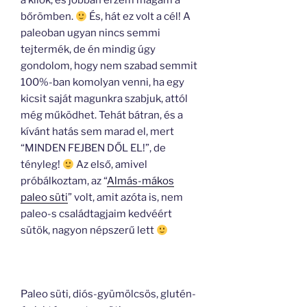
a kilók, és jobban érzem magam a
bőrömben.
És, hát ez volt a cél! A
paleoban ugyan nincs semmi
tejtermék, de én mindig úgy
gondolom, hogy nem szabad semmit
100%-ban komolyan venni, ha egy
kicsit saját magunkra szabjuk, attól
még működhet. Tehát bátran, és a
kívánt hatás sem marad el, mert
“MINDEN FEJBEN DŐL EL!”, de
tényleg!
Az első, amivel
próbálkoztam, az “
Almás-mákos
paleo süti
” volt, amit azóta is, nem
paleo-s családtagjaim kedvéért
sütök, nagyon népszerű lett
Paleo süti, diós-gyümölcsös, glutén-