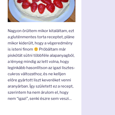
Nagyon örültem mikor kitaláltam, ezt
a gluténmentes torta receptet, pláne
mikor kiderült, hogy a végeredmény
is isteni finom
Próbáltam már
piskótát sütni többféle alapanyagból,
a lényeg mindig az lett volna, hogy
leginkább hasonlítson az igazi lisztes-
cukros változathoz, és ne kelljen
előre gyártott liszt keveréket venni
aranyárban. Így született ez a recept,
szerintem ha nem árulom el, hogy
nem “igazi”, senki észre sem veszi…