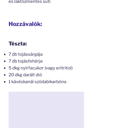
és laktózmentes süti
Hozzávalók:
Tészta:
7 db tojássárgája
7 db tojásfehérje
5 dkg nyírfacukor (vagy eritritol)
20 dkg darált dió
1 kávéskanál szódabikarbóna