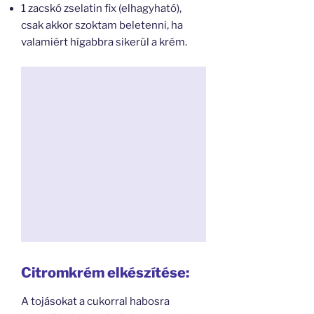
1 zacskó zselatin fix (elhagyható),
csak akkor szoktam beletenni, ha
valamiért hígabbra sikerül a krém.
Citromkrém elkészítése:
A tojásokat a cukorral habosra