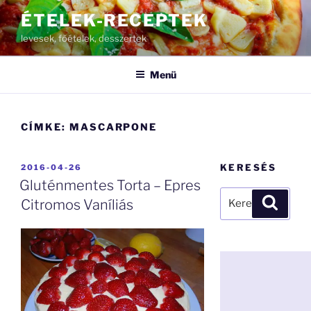
Tartalomhoz
ÉTELEK-RECEPTEK
levesek, főételek, desszertek
Menü
CÍMKE:
MASCARPONE
BEKÜLDVE:
KERESÉS
2016-04-26
Gluténmentes Torta – Epres
Keresés
Keresé
Citromos Vaníliás
a
következő
kifejezésre: