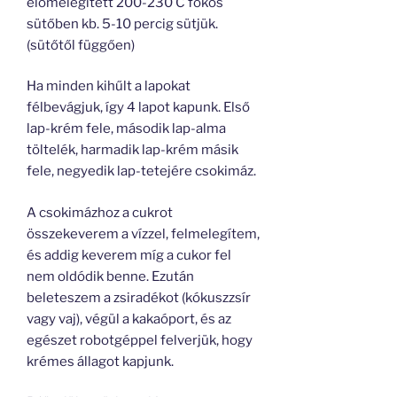
előmelegített 200-230 C fokos
sütőben kb. 5-10 percig sütjük.
(sütőtől függően)
Ha minden kihűlt a lapokat
félbevágjuk, így 4 lapot kapunk. Első
lap-krém fele, második lap-alma
töltelék, harmadik lap-krém másik
fele, negyedik lap-tetejére csokimáz.
A csokimázhoz a cukrot
összekeverem a vízzel, felmelegítem,
és addig keverem míg a cukor fel
nem oldódik benne. Ezután
beleteszem a zsiradékot (kókuszzsír
vagy vaj), végül a kakaóport, és az
egészet robotgéppel felverjük, hogy
krémes állagot kapjunk.