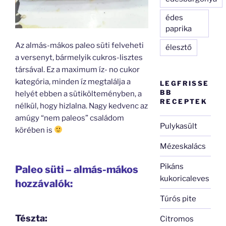
édes
paprika
Az almás-mákos paleo süti felveheti
élesztő
a versenyt, bármelyik cukros-lisztes
társával. Ez a maximum íz- no cukor
kategória, minden íz megtalálja a
LEGFRISSE
BB
helyét ebben a sütikölteményben, a
RECEPTEK
nélkül, hogy hizlalna. Nagy kedvenc az
amúgy “nem paleos” családom
Pulykasült
körében is
Mézeskalács
Pikáns
Paleo süti – almás-mákos
kukoricaleves
hozzávalók:
Túrós pite
Tészta:
Citromos