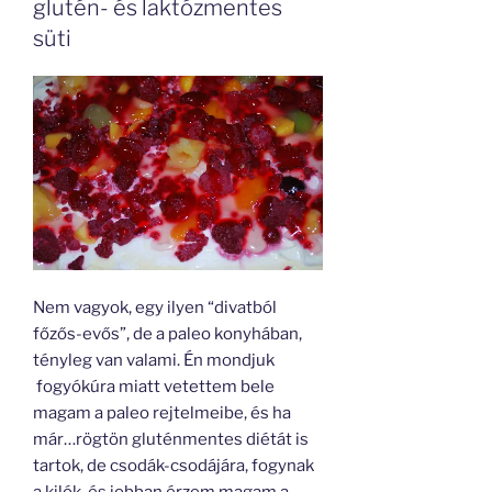
glutén- és laktózmentes
süti
Nem vagyok, egy ilyen “divatból
főzős-evős”, de a paleo konyhában,
tényleg van valami. Én mondjuk
fogyókúra miatt vetettem bele
magam a paleo rejtelmeibe, és ha
már…rögtön gluténmentes diétát is
tartok, de csodák-csodájára, fogynak