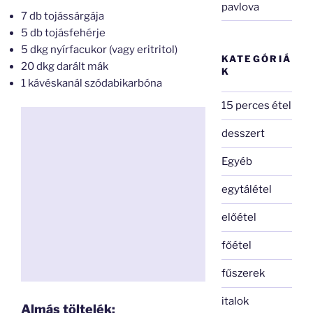
pavlova
7 db tojássárgája
5 db tojásfehérje
5 dkg nyírfacukor (vagy eritritol)
KATEGÓRIÁ
20 dkg darált mák
K
1 kávéskanál szódabikarbóna
15 perces étel
desszert
Egyéb
egytálétel
előétel
főétel
fűszerek
italok
Almás töltelék: