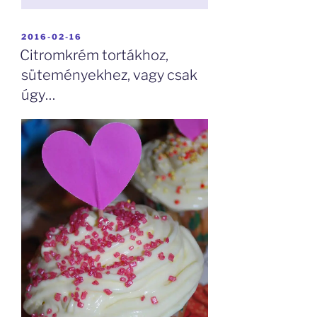
BEKÜLDVE:
2016-02-16
Citromkrém tortákhoz,
süteményekhez, vagy csak
úgy…