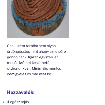
Csokikrém tortába nem olyan
ördöngösség, mint ahogy azt elsőre
gondolnánk. Igazán egyszerűen,
mesés krémet készíthetünk
otthonunkban. Minimális munka,
odafigyelés és már kész is!
Hozzávalók:
4 egész tojás