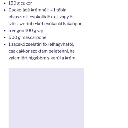
150 g cukor
Csokoládé krémnél: – 1 tábla
olvasztott csokoládé (tej, vagy ét
ízlés szerint) +két evőkanál kakaópor
a végén 100 g vaj
500 g mascarpone
1 zacskó zselatin fix (elhagyható),
csak akkor szoktam beletenni, ha
valamiért hígabbra sikerül a krém.