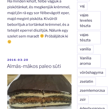
Ha minden kihűlt, félbe vágjuk a
vaj
piskótánkat, és megkenjük krémmel,
majd jön rá egy sor félbevágott eper,
vajas
majd megint piskóta. Kívülről
leveles
beborítjuk a tortánkat krémmel, és a
tészta
tetejét eperrel díszítjük. Nálunk egy
vajas
szelet sem maradt
Próbáljátok ki
tészta
vanília
Vanília
BEKÜLDVE:
2016-03-20
aroma
Almás-mákos paleo süti
vöröshagyma
zselatin
zsemlemorzsa
zsír
édesburgonya