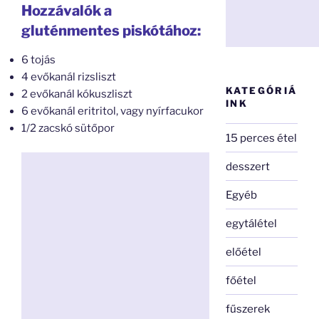
Hozzávalók a
gluténmentes piskótához:
6 tojás
4 evőkanál rizsliszt
KATEGÓRIÁ
2 evőkanál kókuszliszt
INK
6 evőkanál eritritol, vagy nyírfacukor
1/2 zacskó sütőpor
15 perces étel
desszert
Egyéb
egytálétel
előétel
főétel
fűszerek