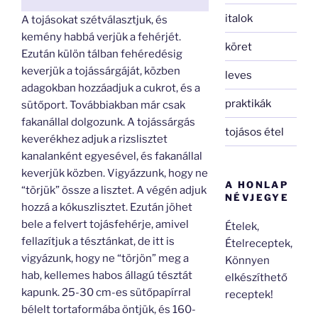
italok
A tojásokat szétválasztjuk, és
kemény habbá verjük a fehérjét.
köret
Ezután külön tálban fehéredésig
keverjük a tojássárgáját, közben
leves
adagokban hozzáadjuk a cukrot, és a
praktikák
sütőport. Továbbiakban már csak
fakanállal dolgozunk. A tojássárgás
tojásos étel
keverékhez adjuk a rizslisztet
kanalanként egyesével, és fakanállal
keverjük közben. Vigyázzunk, hogy ne
A HONLAP
“törjük” össze a lisztet. A végén adjuk
NÉVJEGYE
hozzá a kókuszlisztet. Ezután jöhet
bele a felvert tojásfehérje, amivel
Ételek,
fellazítjuk a tésztánkat, de itt is
Ételreceptek,
vigyázunk, hogy ne “törjön” meg a
Könnyen
hab, kellemes habos állagú tésztát
elkészíthető
kapunk. 25-30 cm-es sütőpapírral
receptek!
bélelt tortaformába öntjük, és 160-