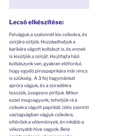
Lecsó elkészítése:
Felvágjuk a szalonnát kis csíkokra, és
zsírjára sütjük. Hozzáadhatjuk a
karikára vágott kolbászt is, és ennek
is kisütjük a zsírját. Ha jófajta házi
kolbászunk van, gyakran előfordul,
hogy egyéb pirospaprikára már nincs
is szükség. A 3 fej hagymánkat
apróra vágjuk, és a zsiradékra
tesszük, üvegesre pirítjuk. Mikor
ezzel megvagyunk, tehetjük rá a
csíkokra vágott paprikát, ízlés szerinti
vastagságban vágjuk csíkokra,
eltérőek a vélemények, én inkább a
vékonyabb híve vagyok. Bele