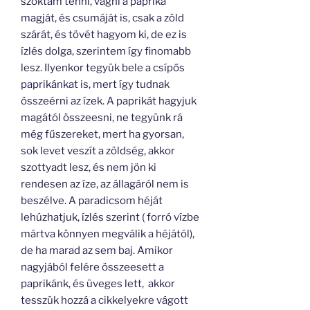
szoktam tenni, vágni a paprika
magját, és csumáját is, csak a zöld
szárát, és tövét hagyom ki, de ez is
ízlés dolga, szerintem így finomabb
lesz. Ilyenkor tegyük bele a csípős
paprikánkat is, mert így tudnak
összeérni az ízek. A paprikát hagyjuk
magától összeesni, ne tegyünk rá
még fűszereket, mert ha gyorsan,
sok levet veszít a zöldség, akkor
szottyadt lesz, és nem jön ki
rendesen az íze, az állagáról nem is
beszélve. A paradicsom héját
lehúzhatjuk, ízlés szerint ( forró vízbe
mártva könnyen megválik a héjától),
de ha marad az sem baj. Amikor
nagyjából felére összeesett a
paprikánk, és üveges lett, akkor
tesszük hozzá a cikkelyekre vágott