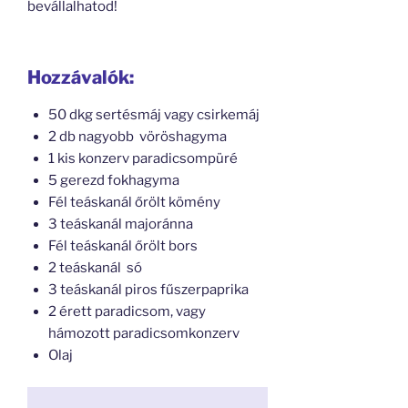
bevállalhatod!
Hozzávalók:
50 dkg sertésmáj vagy csirkemáj
2 db nagyobb vöröshagyma
1 kis konzerv paradicsompüré
5 gerezd fokhagyma
Fél teáskanál őrölt kömény
3 teáskanál majoránna
Fél teáskanál őrölt bors
2 teáskanál só
3 teáskanál piros fűszerpaprika
2 érett paradicsom, vagy
hámozott paradicsomkonzerv
Olaj