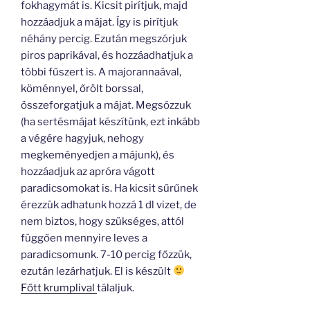
fokhagymát is. Kicsit pirítjuk, majd
hozzáadjuk a májat. Így is pirítjuk
néhány percig. Ezután megszórjuk
piros paprikával, és hozzáadhatjuk a
többi fűszert is. A majorannaával,
köménnyel, őrölt borssal,
összeforgatjuk a májat. Megsózzuk
(ha sertésmájat készítünk, ezt inkább
a végére hagyjuk, nehogy
megkeményedjen a májunk), és
hozzáadjuk az apróra vágott
paradicsomokat is. Ha kicsit sűrűnek
érezzük adhatunk hozzá 1 dl vizet, de
nem biztos, hogy szükséges, attól
függően mennyire leves a
paradicsomunk. 7-10 percig főzzük,
ezután lezárhatjuk. El is készült
Főtt krumplival
tálaljuk.