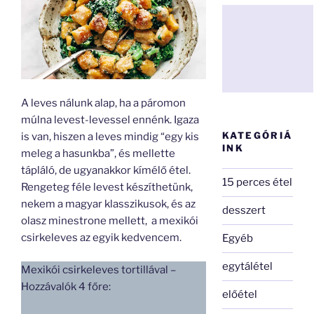
A leves nálunk alap, ha a páromon
múlna levest-levessel ennénk. Igaza
KATEGÓRIÁ
is van, hiszen a leves mindig “egy kis
INK
meleg a hasunkba”, és mellette
tápláló, de ugyanakkor kímélő étel.
15 perces étel
Rengeteg féle levest készíthetünk,
nekem a magyar klasszikusok, és az
desszert
olasz minestrone mellett, a mexikói
csirkeleves az egyik kedvencem.
Egyéb
egytálétel
Mexikói csirkeleves tortillával –
Hozzávalók 4 főre:
előétel