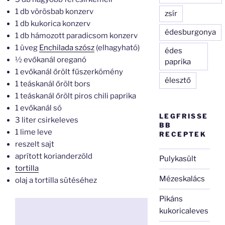
1 db vörösbab konzerv
zsír
1 db kukorica konzerv
édesburgonya
1 db hámozott paradicsom konzerv
1 üveg
Enchilada szósz
(elhagyható)
édes
½ evőkanál oreganó
paprika
1 evőkanál őrölt fűszerkömény
élesztő
1 teáskanál őrölt bors
1 teáskanál őrölt piros chili paprika
1 evőkanál só
LEGFRISSE
3 liter csirkeleves
BB
1 lime leve
RECEPTEK
reszelt sajt
aprított korianderzöld
Pulykasült
tortilla
Mézeskalács
olaj a tortilla sütéséhez
Pikáns
kukoricaleves