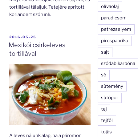
olívaolaj
tortillával tálaljuk. Tetejére aprított
koriandert szórunk.
paradicsom
petrezselyem
BEKÜLDVE:
2016-05-25
pirospaprika
Mexikói csirkeleves
sajt
tortillával
szódabikarbóna
só
sütemény
sütőpor
tej
tejföl
tojás
A leves nálunk alap, ha a páromon