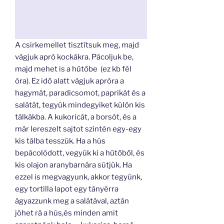
A csirkemellet tisztítsuk meg, majd
vágjuk apró kockákra. Pácoljuk be,
majd mehet is a hűtőbe (ez kb fél
óra). Ez idő alatt vágjuk apróra a
hagymát, paradicsomot, paprikát és a
salátát, tegyük mindegyiket külön kis
tálkákba. A kukoricát, a borsót, és a
már lereszelt sajtot szintén egy-egy
kis tálba tesszük. Ha a hús
bepácolódott, vegyük ki a hűtőből, és
kis olajon aranybarnára sütjük. Ha
ezzel is megvagyunk, akkor tegyünk,
egy tortilla lapot egy tányérra
ágyazzunk meg a salátával, aztán
jöhet rá a hús,és minden amit