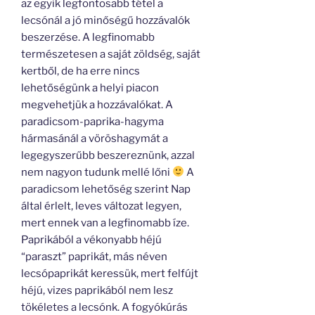
az egyik legfontosabb tétel a
lecsónál a jó minőségű hozzávalók
beszerzése. A legfinomabb
természetesen a saját zöldség, saját
kertből, de ha erre nincs
lehetőségünk a helyi piacon
megvehetjük a hozzávalókat. A
paradicsom-paprika-hagyma
hármasánál a vöröshagymát a
legegyszerűbb beszereznünk, azzal
nem nagyon tudunk mellé lőni
A
paradicsom lehetőség szerint Nap
által érlelt, leves változat legyen,
mert ennek van a legfinomabb íze.
Paprikából a vékonyabb héjú
“paraszt” paprikát, más néven
lecsópaprikát keressük, mert felfújt
héjú, vizes paprikából nem lesz
tökéletes a lecsónk. A fogyókúrás