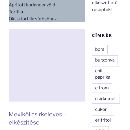
elkészíthető
Aprított koriander zöld
receptek!
Tortilla
Olaj a tortilla sütéséhez
CÍMKÉK
bors
burgonya
chili
paprika
citrom
csirkemell
cukor
Mexikói csirkeleves –
eritritol
elkészítése: