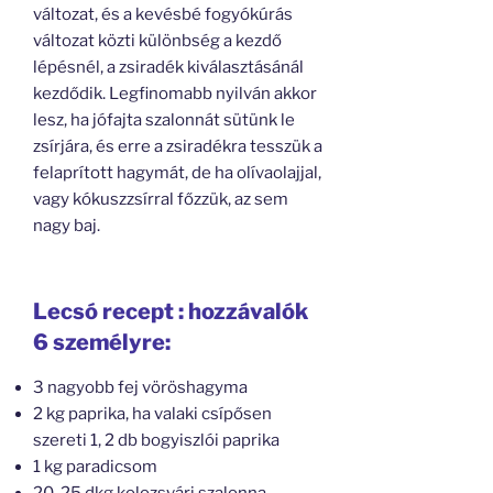
változat, és a kevésbé fogyókúrás
változat közti különbség a kezdő
lépésnél, a zsiradék kiválasztásánál
kezdődik. Legfinomabb nyilván akkor
lesz, ha jófajta szalonnát sütünk le
zsírjára, és erre a zsiradékra tesszük a
felaprított hagymát, de ha olívaolajjal,
vagy kókuszzsírral főzzük, az sem
nagy baj.
Lecsó recept : hozzávalók
6 személyre:
3 nagyobb fej vöröshagyma
2 kg paprika, ha valaki csípősen
szereti 1, 2 db bogyiszlói paprika
1 kg paradicsom