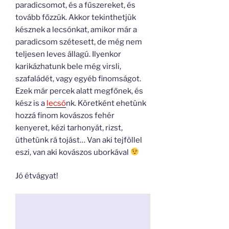
paradicsomot, és a fűszereket, és
tovább főzzük. Akkor tekinthetjük
késznek a lecsónkat, amikor már a
paradicsom szétesett, de még nem
teljesen leves állagú. Ilyenkor
karikázhatunk bele még virsli,
szafaládét, vagy egyéb finomságot.
Ezek már percek alatt megfőnek, és
kész is a
lecsó
nk. Köretként ehetünk
hozzá finom kovászos fehér
kenyeret, kézi tarhonyát, rizst,
üthetünk rá tojást… Van aki tejföllel
eszi, van aki kovászos uborkával
Jó étvágyat!