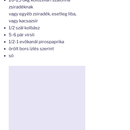
20-25 dkg kolozsvári szalonna
zsiradéknak
vagy egyéb zsiradék, esetleg liba,
vagy kacsazsír
1/2 szál kolbász
5-6 pár virsli
1/2-1 evőkanál pirospaprika
örölt bors ízlés szerint
só