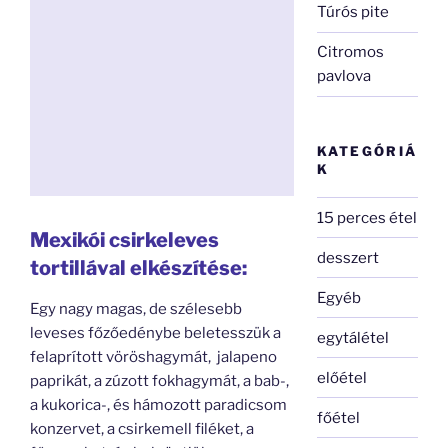
Túrós pite
Citromos
pavlova
KATEGÓRIÁ
K
15 perces étel
Mexikói csirkeleves
desszert
tortillával elkészítése:
Egyéb
Egy nagy magas, de szélesebb
leveses főzőedénybe beletesszük a
egytálétel
felaprított vöröshagymát, jalapeno
előétel
paprikát, a zúzott fokhagymát, a bab-,
a kukorica-, és hámozott paradicsom
főétel
konzervet, a csirkemell filéket, a