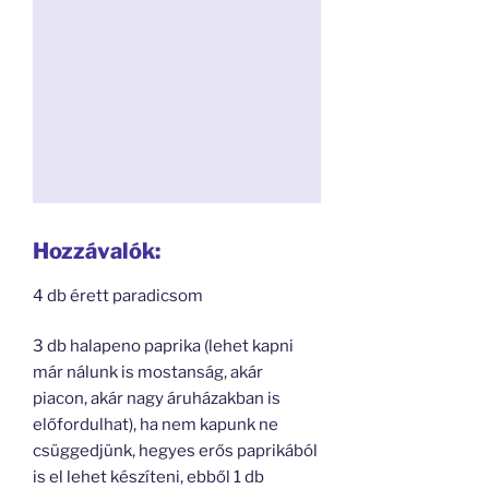
Hozzávalók:
4 db érett paradicsom
3 db halapeno paprika (lehet kapni
már nálunk is mostanság, akár
piacon, akár nagy áruházakban is
előfordulhat), ha nem kapunk ne
csüggedjünk, hegyes erős paprikából
is el lehet készíteni, ebből 1 db