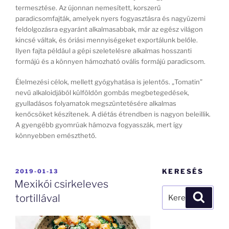
termesztése. Az újonnan nemesített, korszerű
paradicsomfajták, amelyek nyers fogyasztásra és nagyüzemi
feldolgozásra egyaránt alkalmasabbak, már az egész világon
kincsé váltak, és óriási mennyiségeket exportálunk belőle.
Ilyen fajta például a gépi szeletelésre alkalmas hosszanti
formájú és a könnyen hámozható ovális formájú paradicsom.
Élelmezési célok, mellett gyógyhatása is jelentős. „Tomatin”
nevű alkaloidjából külföldön gombás megbetegedések,
gyulladásos folyamatok megszüntetésére alkalmas
kenőcsöket készítenek. A diétás étrendben is nagyon beleillik.
A gyengébb gyomrúak hámozva fogyasszák, mert így
könnyebben emészthető.
BEKÜLDVE:
KERESÉS
2019-01-13
Mexikói csirkeleves
Keresés
Keresé
tortillával
a
következő
kifejezésre: