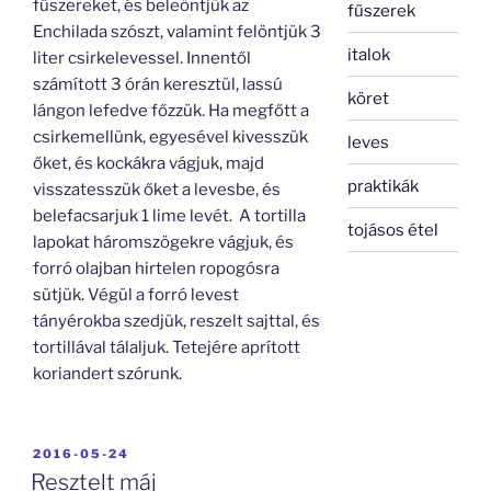
fűszereket, és beleöntjük az
fűszerek
Enchilada szószt, valamint felöntjük 3
italok
liter csirkelevessel. Innentől
számított 3 órán keresztül, lassú
köret
lángon lefedve főzzük. Ha megfőtt a
csirkemellünk, egyesével kivesszük
leves
őket, és kockákra vágjuk, majd
praktikák
visszatesszük őket a levesbe, és
belefacsarjuk 1 lime levét. A tortilla
tojásos étel
lapokat háromszögekre vágjuk, és
forró olajban hirtelen ropogósra
sütjük. Végül a forró levest
tányérokba szedjük, reszelt sajttal, és
tortillával tálaljuk. Tetejére aprított
koriandert szórunk.
BEKÜLDVE:
2016-05-24
Resztelt máj