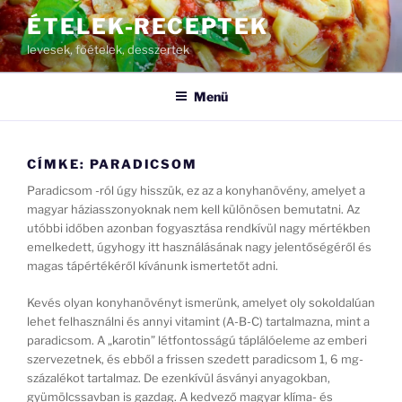
Tartalomhoz
ÉTELEK-RECEPTEK
levesek, főételek, desszertek
Menü
CÍMKE:
PARADICSOM
Paradicsom -ról úgy hisszük, ez az a konyhanövény, amelyet a
magyar háziasszonyoknak nem kell különösen bemutatni. Az
utóbbi időben azonban fogyasztása rendkívül nagy mértékben
emelkedett, úgyhogy itt használásának nagy jelentőségéről és
magas tápértékéről kívánunk ismertetőt adni.
Kevés olyan konyhanövényt ismerünk, amelyet oly sokoldalúan
lehet felhasználni és annyi vitamint (A-B-C) tartalmazna, mint a
paradicsom. A „karotin” létfontosságú táplálóeleme az emberi
szervezetnek, és ebből a frissen szedett paradicsom 1, 6 mg-
százalékot tartalmaz. De ezenkívül ásványi anyagokban,
gyümölcssavban is gazdag. A kedvező magyar klíma- és