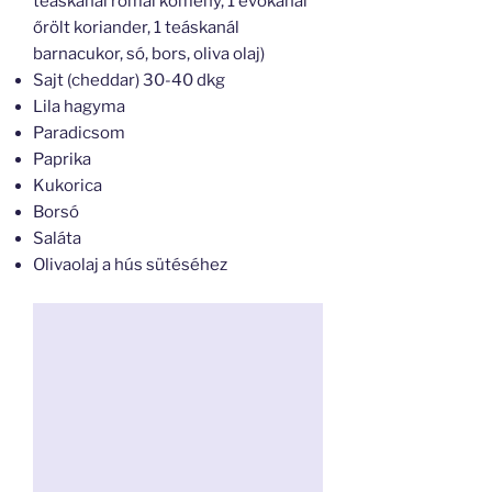
teáskanál római kömény, 1 evőkanál
őrölt koriander, 1 teáskanál
barnacukor, só, bors, oliva olaj)
Sajt (cheddar) 30-40 dkg
Lila hagyma
Paradicsom
Paprika
Kukorica
Borsó
Saláta
Olivaolaj a hús sütéséhez