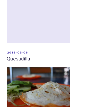
BEKÜLDVE:
2016-03-06
Quesadilla