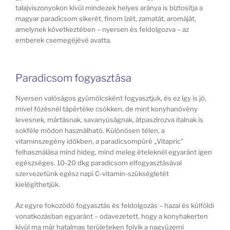
talajviszonyokon kívül mindezek helyes aránya is biztosítja a
magyar paradicsom sikerét, finom ízét, zamatát, aromáját,
amelynek következtében – nyersen és feldolgozva – az
emberek csemegéjévé avatta.
Paradicsom fogyasztása
Nyersen valóságos gyümölcsként fogyasztjuk, és ez így is jó,
mivel főzésnél tápértéke csökken, de mint konyhanövény
levesnek, mártásnak, savanyúságnak, átpaszírozva italnak is
sokféle módon használható. Különösen télen, a
vitaminszegény időkben, a paradicsompüré „Vitapric”
felhasználása mind hideg, mind meleg ételeknél egyaránt igen
egészséges. 10-20 dkg paradicsom elfogyasztásával
szervezetünk egész napi C-vitamin-szükségletét
kielégíthetjük.
Az egyre fokozódó fogyasztás és feldolgozás – hazai és külföldi
vonatkozásban egyaránt – odavezetett, hogy a konyhakerten
kívül ma már hatalmas területeken folyik a nagyüzemi