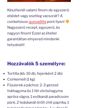
Készítenél valami finom de egyszerű
ebédet vagy esetleg vacsorát? A
csirkehúsos
quesadilla
pont ilyen!
Nagyszerű recept, egyszerű, és
nagyon finom! Ezzel az étellel
garantáltan elnyered mindenki
tetszését!
Hozzávalók 5 személyre:
Tortilla (kb. 10 db, fejenként 2 db)
Csirkemell (1 kg)
Fűszerek a páchoz: 2-3 gerezd
fokhagyma és 1 fél vöröshagyma
apróra vágva, 1 evőkanál paradicsom
püré, 2 teáskanál őrölt chili paprika, 1