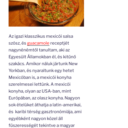
Az igazi klasszikus mexicói salsa
szósz, és
guacamole
receptjét
nagynénémtől tanultam, aki az
Egyesült Államokban él, és kitűnő
szakács. Amikor náluk jártunk New
Yorkban, és nyaraltunk egy hetet
Mexicóban is, a mexicói konyha
szerelmesei lettünk. A mexicói
konyha, olyan az USA-ban, mint
Európában, az olasz konyha. Nagyon
sok ételüket áthatja a latin-amerikai,
és karibi térség gasztronómiája, ami
egyébként nagyon közel áll
fűszerességét tekintve a magyar