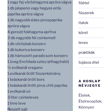
1 nagy fej vöröshagyma apróra vágva
főétel
1 db jalapeno vagy hegyes erős
fűszerek
paprika apróra vágva
1 db nagyobb édes pirospaprika
italok
apróra vágva
4 gerezd fokhagyma aprítva
köret
3 db nagyobb fél csirkemell
leves
1 db vörösbab konzerv
1 db kukorica konzerv
praktikák
1 db hámozott paradicsom konzerv
1 üveg Enchilada szósz (elhagyható)
tojásos étel
½ evőkanál oregano
1 evőkanál őrölt fűszerkömény
1 teáskanál őrölt bors
A HONLAP
1 teáskanál őrölt piros chili paprika
NÉVJEGYE
1 evőkanál só
Ételek,
3 liter csirkeleves
Ételreceptek,
1 lime leve
Könnyen
Reszelt sajt