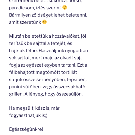
szeretnénk bele … kukorica, borsó,
paradicsom, ízlés szerint
Bármilyen zöldséget lehet beletenni,
amit szeretünk
Miután beletettük a hozzávalókat, jól
terítsük be sajttal a tetejét, és
hajtsuk félbe. Használjunk nyugodtan
sok sajtot, mert majd az olvadt sajt
fogja az egészet egyben tartani. Ezt a
félbehajtott megtömött tortillát
sütjük össze serpenyőben, tepsiben,
panini sütőben, vagy összecsukható
grillen. A lényeg, hogy összesüljön.
Ha megsült, kész is, már
fogyaszthatjuk is;)
Egészségünkre!