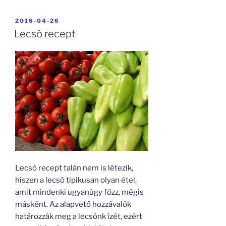
BEKÜLDVE:
2016-04-26
Lecsó recept
Lecsó recept talán nem is létezik,
hiszen a lecsó tipikusan olyan étel,
amit mindenki ugyanúgy főzz, mégis
másként. Az alapvető hozzávalók
határozzák meg a lecsónk ízét, ezért