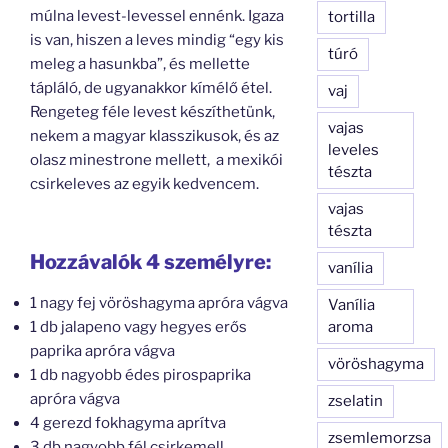
múlna levest-levessel ennénk. Igaza
tortilla
is van, hiszen a leves mindig “egy kis
túró
meleg a hasunkba”, és mellette
tápláló, de ugyanakkor kímélő étel.
vaj
Rengeteg féle levest készíthetünk,
vajas
nekem a magyar klasszikusok, és az
leveles
olasz minestrone mellett, a mexikói
tészta
csirkeleves az egyik kedvencem.
vajas
tészta
Hozzávalók 4 személyre:
vanília
1 nagy fej vöröshagyma apróra vágva
Vanília
aroma
1 db jalapeno vagy hegyes erős
paprika apróra vágva
vöröshagyma
1 db nagyobb édes pirospaprika
apróra vágva
zselatin
4 gerezd fokhagyma aprítva
zsemlemorzsa
3 db nagyobb fél csirkemell