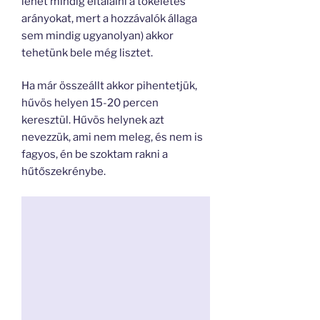
lehet mindig eltalálni a tökéletes
arányokat, mert a hozzávalók állaga
sem mindig ugyanolyan) akkor
tehetünk bele még lisztet.
Ha már összeállt akkor pihentetjük,
hűvös helyen 15-20 percen
keresztül. Hűvös helynek azt
nevezzük, ami nem meleg, és nem is
fagyos, én be szoktam rakni a
hűtőszekrénybe.