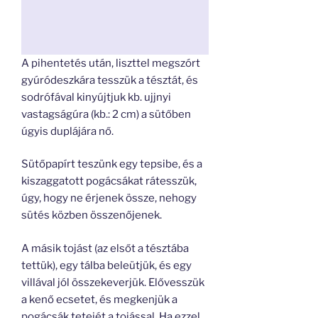
A pihentetés után, liszttel megszórt
gyúródeszkára tesszük a tésztát, és
sodrófával kinyújtjuk kb. ujjnyi
vastagságúra (kb.: 2 cm) a sütőben
úgyis duplájára nő.
Sütőpapírt teszünk egy tepsibe, és a
kiszaggatott pogácsákat rátesszük,
úgy, hogy ne érjenek össze, nehogy
sütés közben összenőjenek.
A másik tojást (az elsőt a tésztába
tettük), egy tálba beleütjük, és egy
villával jól összekeverjük. Elővesszük
a kenő ecsetet, és megkenjük a
pogácsák tetejét a tojással. Ha ezzel