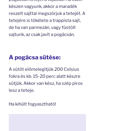
készen vagyunk, akkor a maradék
reszelt sajttal megszórjuk a tetejét. A
tetejére is tökélete a trappista sajt,
de ha van parmezán, vagy füstölt
sajtunk, az csak javít a pogácsán.
A pogácsa sütése:
A sütőt előmelegítjük 200 Celsius
fokra és kb. 15-20 perc alatt készre
sütjük. Akkor van kész, ha szép piros
lesz a teteje.
Ha kihűlt fogyasztható!