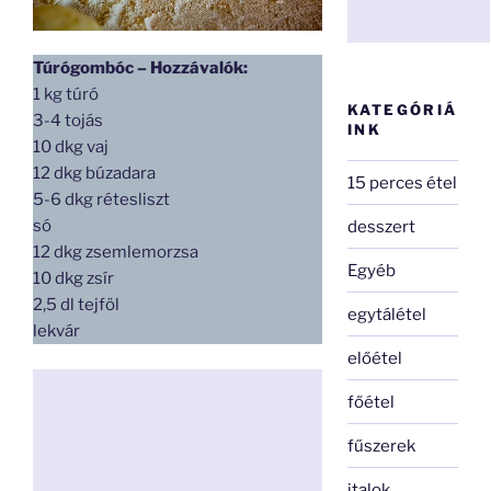
Túrógombóc – Hozzávalók:
1 kg túró
KATEGÓRIÁ
3-4 tojás
INK
10 dkg vaj
12 dkg búzadara
15 perces étel
5-6 dkg rétesliszt
só
desszert
12 dkg zsemlemorzsa
Egyéb
10 dkg zsír
2,5 dl tejföl
egytálétel
lekvár
előétel
főétel
fűszerek
italok