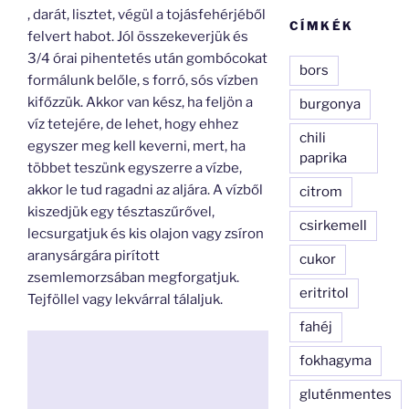
, darát, lisztet, végül a tojásfehérjéből
CÍMKÉK
felvert habot. Jól összekeverjük és
3/4 órai pihentetés után gombócokat
bors
formálunk belőle, s forró, sós vízben
kifőzzük. Akkor van kész, ha feljön a
burgonya
víz tetejére, de lehet, hogy ehhez
chili
egyszer meg kell keverni, mert, ha
paprika
többet teszünk egyszerre a vízbe,
akkor le tud ragadni az aljára. A vízből
citrom
kiszedjük egy tésztaszűrővel,
csirkemell
lecsurgatjuk és kis olajon vagy zsíron
aranysárgára pirított
cukor
zsemlemorzsában megforgatjuk.
eritritol
Tejföllel vagy lekvárral tálaljuk.
fahéj
fokhagyma
gluténmentes