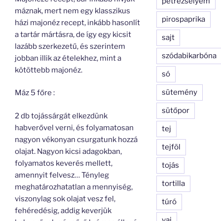
petrezselyem
máznak, mert nem egy klasszikus
pirospaprika
házi majonéz recept, inkább hasonlít
a tartár mártásra, de így egy kicsit
sajt
lazább szerkezetű, és szerintem
szódabikarbóna
jobban illik az ételekhez, mint a
kötöttebb majonéz.
só
sütemény
Máz 5 főre :
sütőpor
2 db tojássárgát elkezdünk
habverővel verni, és folyamatosan
tej
nagyon vékonyan csurgatunk hozzá
tejföl
olajat. Nagyon kicsi adagokban,
folyamatos keverés mellett,
tojás
amennyit felvesz… Tényleg
tortilla
meghatározhatatlan a mennyiség,
viszonylag sok olajat vesz fel,
túró
fehéredésig, addig keverjük
vaj