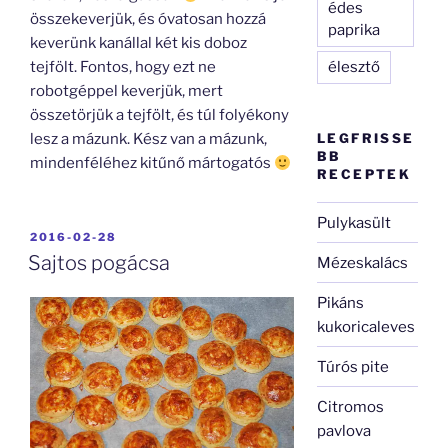
édes
összekeverjük, és óvatosan hozzá
paprika
keverünk kanállal két kis doboz
élesztő
tejfölt. Fontos, hogy ezt ne
robotgéppel keverjük, mert
összetörjük a tejfölt, és túl folyékony
LEGFRISSE
lesz a mázunk. Kész van a mázunk,
BB
mindenféléhez kitűnő mártogatós
RECEPTEK
Pulykasült
BEKÜLDVE:
2016-02-28
Sajtos pogácsa
Mézeskalács
Pikáns
kukoricaleves
Túrós pite
Citromos
pavlova