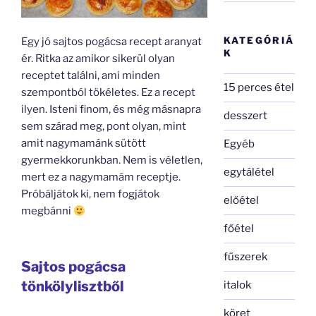
KATEGÓRIÁ
Egy jó sajtos pogácsa recept aranyat
K
ér. Ritka az amikor sikerül olyan
receptet találni, ami minden
15 perces étel
szempontból tökéletes. Ez a recept
ilyen. Isteni finom, és még másnapra
desszert
sem szárad meg, pont olyan, mint
amit nagymamánk sütött
Egyéb
gyermekkorunkban. Nem is véletlen,
egytálétel
mert ez a nagymamám receptje.
Próbáljátok ki, nem fogjátok
előétel
megbánni
főétel
fűszerek
Sajtos pogácsa
tönkölylisztből
italok
köret