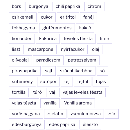
bors
burgonya
chili paprika
citrom
csirkemell
cukor
eritritol
fahéj
fokhagyma
gluténmentes
kakaó
koriander
kukorica
leveles tészta
lime
liszt
mascarpone
nyírfacukor
olaj
olívaolaj
paradicsom
petrezselyem
pirospaprika
sajt
szódabikarbóna
só
sütemény
sütőpor
tej
tejföl
tojás
tortilla
túró
vaj
vajas leveles tészta
vajas tészta
vanília
Vanília aroma
vöröshagyma
zselatin
zsemlemorzsa
zsír
édesburgonya
édes paprika
élesztő