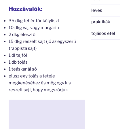
Hozzávalók:
leves
35 dkg fehér tönkölyliszt
praktikák
10 dkg vaj, vagy margarin
tojásos étel
2 dkg élesztő
15 dkg reszelt sajt (jó az egyszerű
trappista sajt)
1 dl tejföl
1 db tojás
1 teáskanál só
plusz egy tojás a teteje
megkenéséhez és még egy kis
reszelt sajt, hogy megszórjuk.