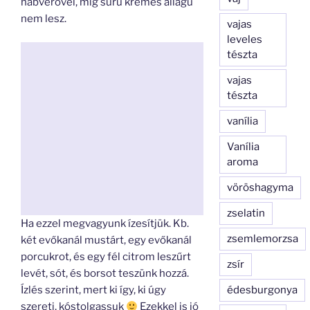
habverővel, míg sűrű krémes állagú
nem lesz.
vajas
leveles
tészta
vajas
tészta
vanília
Vanília
aroma
vöröshagyma
zselatin
Ha ezzel megvagyunk ízesítjük. Kb.
zsemlemorzsa
két evőkanál mustárt, egy evőkanál
porcukrot, és egy fél citrom leszűrt
zsír
levét, sót, és borsot teszünk hozzá.
édesburgonya
Ízlés szerint, mert ki így, ki úgy
szereti, kóstolgassuk
Ezekkel is jó