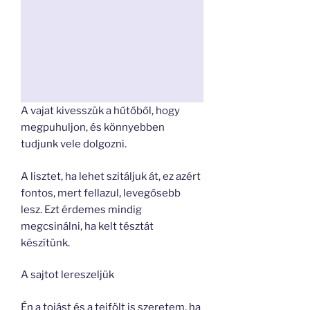
A vajat kivesszük a hűtőből, hogy
megpuhuljon, és könnyebben
tudjunk vele dolgozni.
A lisztet, ha lehet szitáljuk át, ez azért
fontos, mert fellazul, levegősebb
lesz. Ezt érdemes mindig
megcsinálni, ha kelt tésztát
készítünk.
A sajtot lereszeljük
Én a tojást és a tejfölt is szeretem, ha