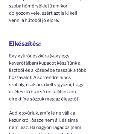
szoba hőmérsékletű amikor
dolgozom vele, ezért azt is ki kell
venni a hűtőből jó előre.
Elkészítés:
Egy gyúródeszkára (vagy egy
keverőtálban) kupacot készítünk a
lisztből és a közepébe tesszük a többi
hozzávalót. A sorrendre nincs
szabály, csak arra kell vigyázni, hogy
az élesztő és a só ne találkozzon
direkt (ne sózzuk meg az élesztőt).
Addig gyúrjuk, amíg le ne válik a
kezünkről, össze nem áll, és sima
nem lesz. Ha nagyon ragadós (nem