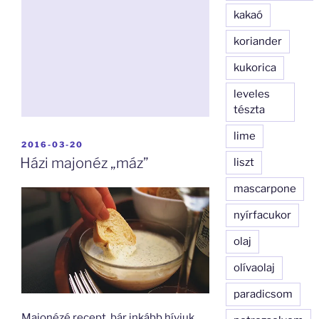
kakaó
koriander
kukorica
leveles
tészta
lime
BEKÜLDVE:
2016-03-20
Házi majonéz „máz”
liszt
mascarpone
nyírfacukor
olaj
olívaolaj
paradicsom
Majonézé recept, bár inkább hívjuk