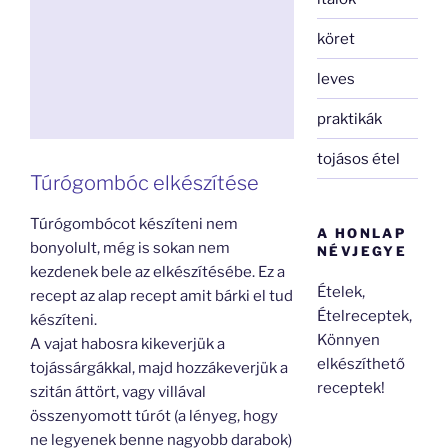
köret
leves
praktikák
tojásos étel
Túrógombóc elkészítése
Túrógombócot készíteni nem
A HONLAP
bonyolult, még is sokan nem
NÉVJEGYE
kezdenek bele az elkészítésébe. Ez a
Ételek,
recept az alap recept amit bárki el tud
Ételreceptek,
készíteni.
Könnyen
A vajat habosra kikeverjük a
elkészíthető
tojássárgákkal, majd hozzákeverjük a
receptek!
szitán áttört, vagy villával
összenyomott túrót (a lényeg, hogy
ne legyenek benne nagyobb darabok)