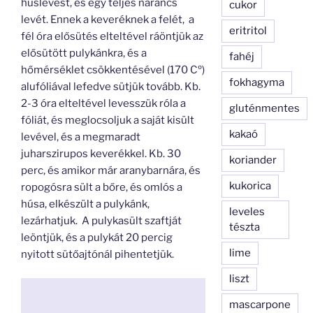
húslevest, és egy teljes narancs
cukor
levét. Ennek a keveréknek a felét, a
eritritol
fél óra elősütés elteltével ráöntjük az
elősütött pulykánkra, és a
fahéj
hőmérséklet csökkentésével (170 Cº)
fokhagyma
alufóliával lefedve sütjük tovább. Kb.
2-3 óra elteltével levesszük róla a
gluténmentes
fóliát, és meglocsoljuk a saját kisült
kakaó
levével, és a megmaradt
juharszirupos keverékkel. Kb. 30
koriander
perc, és amikor már aranybarnára, és
kukorica
ropogósra sült a bőre, és omlós a
húsa, elkészült a pulykánk,
leveles
lezárhatjuk. A pulykasült szaftját
tészta
leöntjük, és a pulykát 20 percig
lime
nyitott sütőajtónál pihentetjük.
liszt
mascarpone