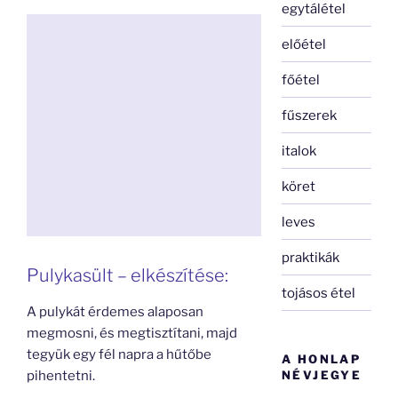
egytálétel
előétel
főétel
fűszerek
italok
köret
leves
praktikák
Pulykasült – elkészítése:
tojásos étel
A pulykát érdemes alaposan
megmosni, és megtisztítani, majd
tegyük egy fél napra a hűtőbe
A HONLAP
pihentetni.
NÉVJEGYE