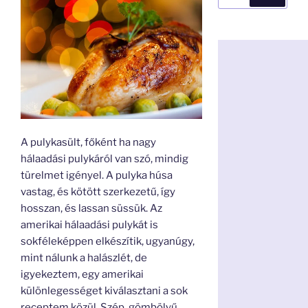
a
következő
kifejezésre:
A pulykasült, főként ha nagy
hálaadási pulykáról van szó, mindig
türelmet igényel. A pulyka húsa
vastag, és kötött szerkezetű, így
hosszan, és lassan süssük. Az
amerikai hálaadási pulykát is
sokféleképpen elkészítik, ugyanúgy,
mint nálunk a halászlét, de
igyekeztem, egy amerikai
különlegességet kiválasztani a sok
receptem közül. Szép, gömbölyű