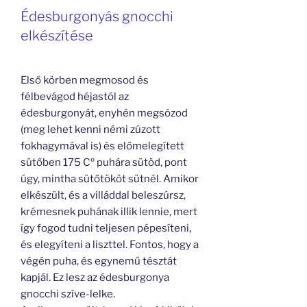
Édesburgonyás gnocchi
elkészítése
Első körben megmosod és
félbevágod héjastól az
édesburgonyát, enyhén megsózod
(meg lehet kenni némi zúzott
fokhagymával is) és előmelegített
sütőben 175 Cº puhára sütöd, pont
úgy, mintha sütőtököt sütnél. Amikor
elkészült, és a villáddal beleszúrsz,
krémesnek puhának illik lennie, mert
így fogod tudni teljesen pépesíteni,
és elegyíteni a liszttel. Fontos, hogy a
végén puha, és egynemű tésztát
kapjál. Ez lesz az édesburgonya
gnocchi szíve-lelke.