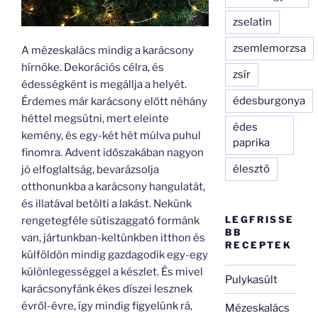
zselatin
zsemlemorzsa
A mézeskalács mindig a karácsony
hírnöke. Dekorációs célra, és
zsír
édességként is megállja a helyét.
édesburgonya
Érdemes már karácsony előtt néhány
héttel megsütni, mert eleinte
édes
kemény, és egy-két hét múlva puhul
paprika
finomra. Advent időszakában nagyon
élesztő
jó elfoglaltság, bevarázsolja
otthonunkba a karácsony hangulatát,
és illatával betölti a lakást. Nekünk
LEGFRISSE
rengetegféle sütiszaggató formánk
BB
van, jártunkban-keltünkben itthon és
RECEPTEK
külföldön mindig gazdagodik egy-egy
különlegességgel a készlet. És mivel
Pulykasült
karácsonyfánk ékes díszei lesznek
évről-évre, így mindig figyelünk rá,
Mézeskalács