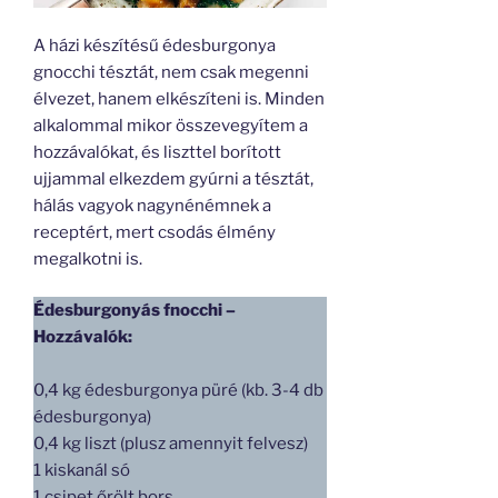
A házi készítésű édesburgonya
gnocchi tésztát, nem csak megenni
élvezet, hanem elkészíteni is. Minden
alkalommal mikor összevegyítem a
hozzávalókat, és liszttel borított
ujjammal elkezdem gyúrni a tésztát,
hálás vagyok nagynénémnek a
receptért, mert csodás élmény
megalkotni is.
Édesburgonyás fnocchi –
Hozzávalók:
0,4 kg édesburgonya püré (kb. 3-4 db
édesburgonya)
0,4 kg liszt (plusz amennyit felvesz)
1 kiskanál só
1 csipet őrölt bors