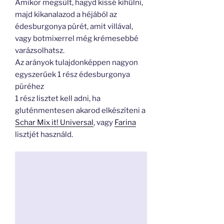
Amikor megsült, hagyd kissé kihűlni,
majd kikanalazod a héjából az
édesburgonya pürét, amit villával,
vagy botmixerrel még krémesebbé
varázsolhatsz.
Az arányok tulajdonképpen nagyon
egyszerűek 1 rész édesburgonya
püréhez
1 rész lisztet kell adni, ha
gluténmentesen akarod elkészíteni a
Schar Mix it! Universal
, vagy
Farina
lisztjét használd.