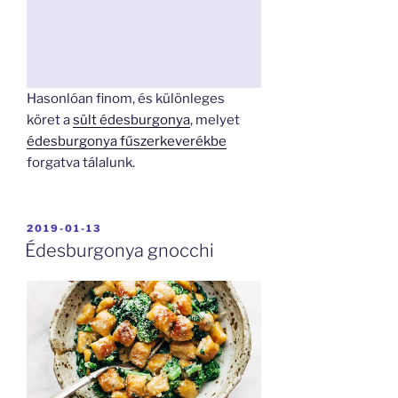
Hasonlóan finom, és különleges
köret a
sült édesburgonya
, melyet
édesburgonya fűszerkeverékbe
forgatva tálalunk.
BEKÜLDVE:
2019-01-13
Édesburgonya gnocchi