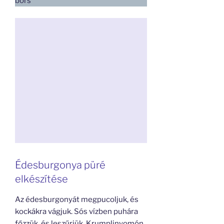
bors
Édesburgonya püré
elkészítése
Az édesburgonyát megpucoljuk, és
kockákra vágjuk. Sós vízben puhára
főzzük, és leszűrjük. Krumplinyomón