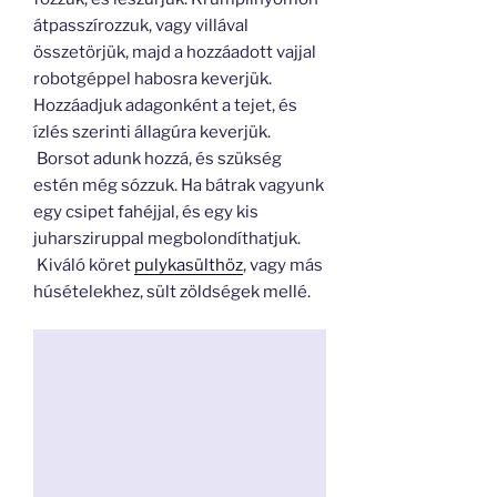
átpasszírozzuk, vagy villával
összetörjük, majd a hozzáadott vajjal
robotgéppel habosra keverjük.
Hozzáadjuk adagonként a tejet, és
ízlés szerinti állagúra keverjük.
Borsot adunk hozzá, és szükség
estén még sózzuk. Ha bátrak vagyunk
egy csipet fahéjjal, és egy kis
juharsziruppal megbolondíthatjuk.
Kiváló köret
pulykasülthöz
, vagy más
húsételekhez, sült zöldségek mellé.