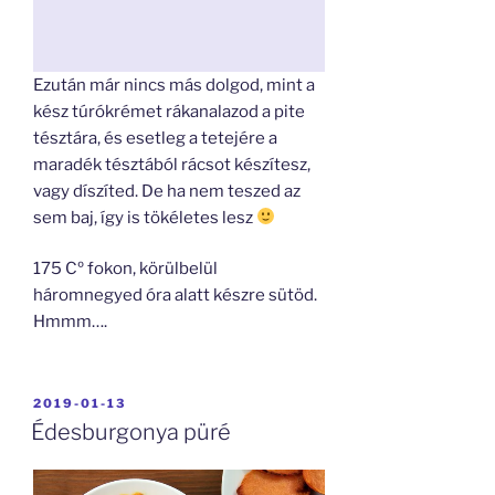
Ezután már nincs más dolgod, mint a
kész túrókrémet rákanalazod a pite
tésztára, és esetleg a tetejére a
maradék tésztából rácsot készítesz,
vagy díszíted. De ha nem teszed az
sem baj, így is tökéletes lesz
175 Cº fokon, körülbelül
háromnegyed óra alatt készre sütöd.
Hmmm….
BEKÜLDVE:
2019-01-13
Édesburgonya püré