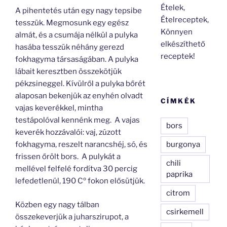
Ételek,
A pihentetés után egy nagy tepsibe
Ételreceptek,
tesszük. Megmosunk egy egész
Könnyen
almát, és a csumája nélkül a pulyka
elkészíthető
hasába tesszük néhány gerezd
receptek!
fokhagyma társaságában. A pulyka
lábait keresztben összekötjük
pékzsineggel. Kívülről a pulyka bőrét
alaposan bekenjük az enyhén olvadt
CÍMKÉK
vajas keverékkel, mintha
testápolóval kennénk meg. A vajas
bors
keverék hozzávalói: vaj, zúzott
burgonya
fokhagyma, reszelt narancshéj, só, és
frissen őrölt bors. A pulykát a
chili
mellével felfelé fordítva 30 percig
paprika
lefedetlenül, 190 Cº fokon elősütjük.
citrom
Közben egy nagy tálban
csirkemell
összekeverjük a juharszirupot, a