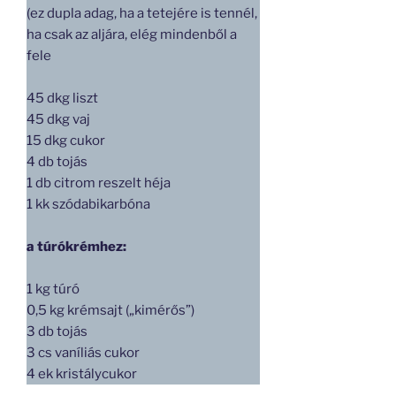
(ez dupla adag, ha a tetejére is tennél,
ha csak az aljára, elég mindenből a
fele
45 dkg liszt
45 dkg vaj
15 dkg cukor
4 db tojás
1 db citrom reszelt héja
1 kk szódabikarbóna
a túrókrémhez:
1 kg túró
0,5 kg krémsajt („kimérős”)
3 db tojás
3 cs vaníliás cukor
4 ek kristálycukor