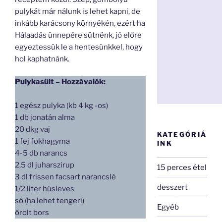
pulykát már nálunk is lehet kapni, de
inkább karácsony környékén, ezért ha
Hálaadás ünnepére sütnénk, jó előre
egyeztessük le a hentesünkkel, hogy
hol kaphatnánk.
Pulykasült – Hozzávalók:
1 egész pulyka (kb 4 kg -os)
1 db jonatán alma
20 dkg vaj
KATEGÓRIÁ
1 fej fokhagyma
INK
4-5 db narancs
2,5 dl juharszirup
15 perces étel
3 dl frissen facsart narancslé
desszert
1/2 liter húsleves
só (ha lehet tengeri)
Egyéb
őrölt bors