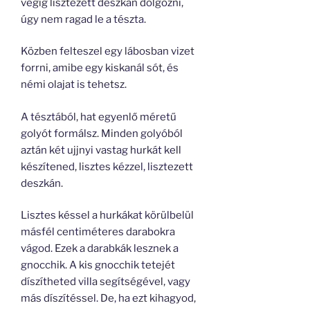
végig lisztezett deszkán dolgozni,
úgy nem ragad le a tészta.
Közben felteszel egy lábosban vizet
forrni, amibe egy kiskanál sót, és
némi olajat is tehetsz.
A tésztából, hat egyenlő méretű
golyót formálsz. Minden golyóból
aztán két ujjnyi vastag hurkát kell
készítened, lisztes kézzel, lisztezett
deszkán.
Lisztes késsel a hurkákat körülbelül
másfél centiméteres darabokra
vágod. Ezek a darabkák lesznek a
gnocchik. A kis gnocchik tetejét
díszítheted villa segítségével, vagy
más díszítéssel. De, ha ezt kihagyod,