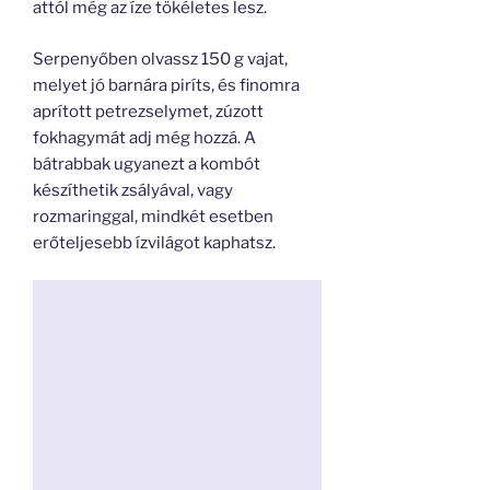
attól még az íze tökéletes lesz.
Serpenyőben olvassz 150 g vajat,
melyet jó barnára piríts, és finomra
aprított petrezselymet, zúzott
fokhagymát adj még hozzá. A
bátrabbak ugyanezt a kombót
készíthetik zsályával, vagy
rozmaringgal, mindkét esetben
erőteljesebb ízvilágot kaphatsz.