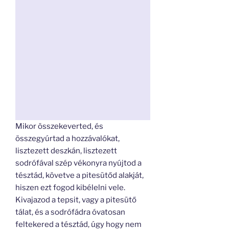
Mikor összekeverted, és
összegyúrtad a hozzávalókat,
lisztezett deszkán, lisztezett
sodrófával szép vékonyra nyújtod a
tésztád, követve a pitesütőd alakját,
hiszen ezt fogod kibélelni vele.
Kivajazod a tepsit, vagy a pitesütő
tálat, és a sodrófádra óvatosan
feltekered a tésztád, úgy hogy nem