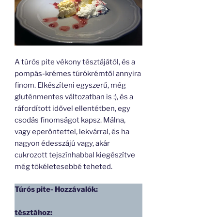
A túrós pite vékony tésztájától, és a
pompás-krémes túrókrémtől annyira
finom. Elkészíteni egyszerű, még
gluténmentes változatban is :), és a
ráfordított idővel ellentétben, egy
csodás finomságot kapsz. Málna,
vagy eperöntettel, lekvárral, és ha
nagyon édesszájú vagy, akár
cukrozott tejszínhabbal kiegészítve
még tökéletesebbé teheted.
Túrós pite- Hozzávalók:
tésztához: