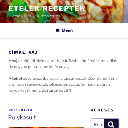
Tartalomhoz
ÉTELEK-RECEPTEK
levesek, főételek, desszertek
Menü
CÍMKE:
VAJ
A
vaj
a tejföltől elválasztott tejzsír. Szobahőmérsékleten szilárd,
de nagyon puha, csontfehér anyag.
A
tejföl
édes tejszínből savanyítással készül. Csontfehér színű,
aromásan savanyú ízű, jellegzetes szagú, homogén, sűrűn
folyós készítmény. Zsírtartalma 16%.
BEKÜLDVE:
KERESÉS
2019-01-14
Pulykasült
Keresés
Keresé