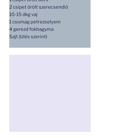
2 csipet őrölt szerecsendió
10-15 dkg vaj
1 csomag petrezselyem
4 gerezd fokhagyma
Sajt (ízlés szerint)