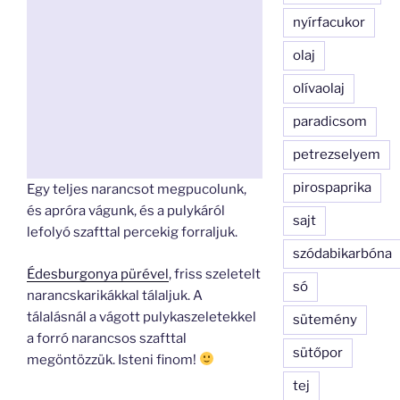
nyírfacukor
olaj
olívaolaj
paradicsom
petrezselyem
pirospaprika
Egy teljes narancsot megpucolunk,
és apróra vágunk, és a pulykáról
sajt
lefolyó szafttal percekig forraljuk.
szódabikarbóna
Édesburgonya pürével
, friss szeletelt
só
narancskarikákkal tálaljuk. A
tálalásnál a vágott pulykaszeletekkel
sütemény
a forró narancsos szafttal
sütőpor
megöntözzük. Isteni finom!
tej