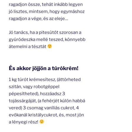
ragadjon össze, tehát inkább legyen
jó lisztes, mintsem, hogy egymáshoz
ragadjon a vége, és az eleje…
Jó tanács, ha a pitesütőt szorosan a
gyúródeszka mellé teszed, könnyebb
átemelni a tésztát
És akkor jöjjön a túrókrém!
1 kg túrót krémesítesz, (áttörheted
szitán, vagy robotgéppel
pépesítheted), hozzáadsz 3
tojássárgáját, (a fehérjét külön habbá
vered) 3 csomag vaníliás cukrot, 4
evőkanál kristálycukrot, és, most jön
a lényegi rész!