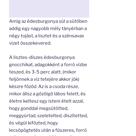
Amíg az édesburgonya sül a sütőben
addig egy nagyobb mély tányérban a
négy tojást, a lisztet és a szénsavas
vizet összekevered.
A lisztes-díszes édesburgonya
gnocchikat, adagokként a forró vízbe
teszed, és 3-5 perc alatt, (mikor
feljönnek a víz tetejére akkor jók)
készre főződ. Az is a csoda része,
mikor állsz a gőzölgő lábos felett, és
életre keltesz egy isteni ételt azzal,
hogy gonddal megsütötted,
meggyúrtad, szeletelted, díszítetted,
és végül kifőzted, hogy
lecsöpögtetés után a fűszeres, forró