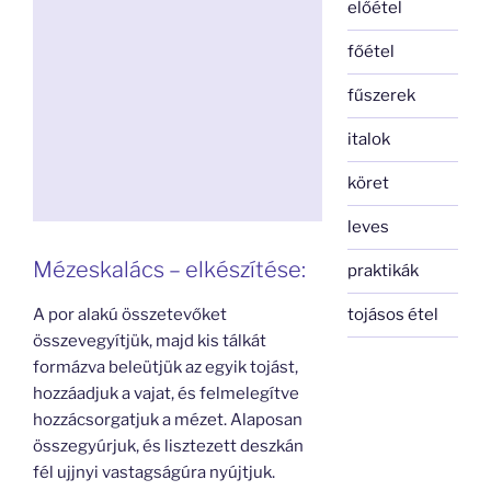
előétel
főétel
fűszerek
italok
köret
leves
Mézeskalács – elkészítése:
praktikák
tojásos étel
A por alakú összetevőket
összevegyítjük, majd kis tálkát
formázva beleütjük az egyik tojást,
hozzáadjuk a vajat, és felmelegítve
hozzácsorgatjuk a mézet. Alaposan
összegyúrjuk, és lisztezett deszkán
fél ujjnyi vastagságúra nyújtjuk.