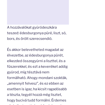
A hozzávalókat gyúródeszkára
teszed: édesburgonya püré, liszt, só,
bors, és őrölt szerecsendió.
És akkor belevetheted magadat az
élvezetbe, az édesburgonya pürét,
elkezded összegyúrni a liszttel, és a
fűszerekkel, és ezt a keveréket addig
gyúrod, míg tésztává nem
formálható. Ahogy mondani szokták,
„amennyit felvesz”, és ez ebben az
esetben is igaz, ha kicsit ragadósabb
a tészta, tegyél hozzá még lisztet,
hogy bucivá tudd formálni. Érdemes