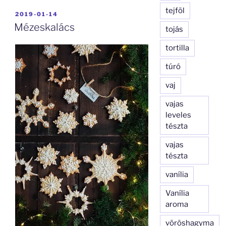
tejföl
BEKÜLDVE:
2019-01-14
Mézeskalács
tojás
tortilla
túró
vaj
vajas
leveles
tészta
vajas
tészta
vanília
Vanília
aroma
vöröshagyma