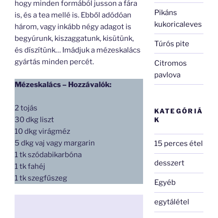
hogy minden formából jusson a fára
Pikáns
is, és a tea mellé is. Ebből adódóan
kukoricaleves
három, vagy inkább négy adagot is
begyúrunk, kiszaggatunk, kisütünk,
Túrós pite
és díszítünk… Imádjuk a mézeskalács
gyártás minden percét.
Citromos
pavlova
Mézeskalács – Hozzávalók:
2 tojás
KATEGÓRIÁ
30 dkg liszt
K
10 dkg virágméz
5 dkg vaj vagy margarin
15 perces étel
1 tk szódabikarbóna
desszert
1 tk fahéj
1 tk szegfűszeg
Egyéb
egytálétel