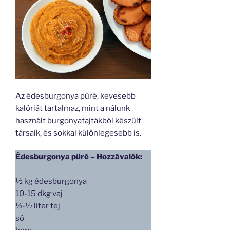
Az édesburgonya püré, kevesebb
kalóriát tartalmaz, mint a nálunk
használt burgonyafajtákból készült
társaik, és sokkal különlegesebb is.
Édesburgonya püré – Hozzávalók:
½ kg édesburgonya
10-15 dkg vaj
¼-½ liter tej
só