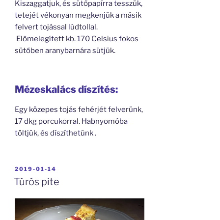
Kiszaggatjuk, és sütőpapírra tesszük,
tetejét vékonyan megkenjük a másik
felvert tojással lúdtollal.
Előmelegített kb. 170 Celsius fokos
sütőben aranybarnára sütjük.
Mézeskalács díszítés:
Egy közepes tojás fehérjét felverünk,
17 dkg porcukorral. Habnyomóba
töltjük, és díszíthetünk .
BEKÜLDVE:
2019-01-14
Túrós pite