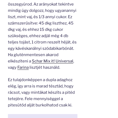
összegyúrod. Az arányokat tekintve
mindig úgy dolgozz, hogy ugyanannyi
liszt, mint vaj, és 1/3 annyi cukor. Ez
számszerűsítve: 45 dkg liszthez, 45
dkg vaj, és ehhez 15 dkg cukor
szükséges, ehhez adjál még 4 db
teljes tojást, 1 citrom reszelt héját, és
egy kávéskanálnyi szódabikarbónát.
Ha gluténmentesen akarod
elkészíteni a
Schar Mix it! Universal
,
vagy
Farina
lisztjét használd.
Ez tulajdonképpen a dupla adaghoz
elég, így arra is marad tésztád, hogy
rácsot, vagy mintákat készíts a pitéd
tetejére. Fele mennyiséggel a
pitesütőd alját burkolhatod csak ki.