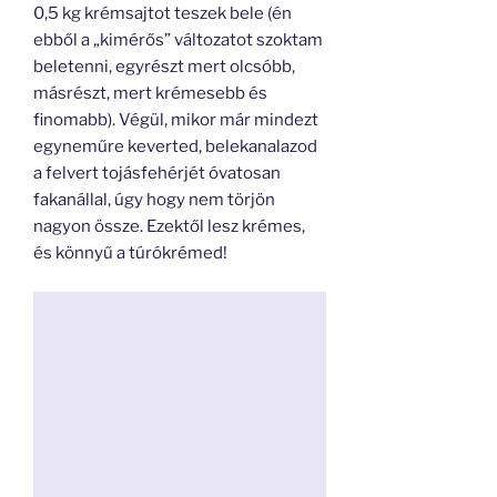
0,5 kg krémsajtot teszek bele (én
ebből a „kimérős” változatot szoktam
beletenni, egyrészt mert olcsóbb,
másrészt, mert krémesebb és
finomabb). Végül, mikor már mindezt
egyneműre keverted, belekanalazod
a felvert tojásfehérjét óvatosan
fakanállal, úgy hogy nem törjön
nagyon össze. Ezektől lesz krémes,
és könnyű a túrókrémed!