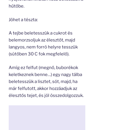
hűtőbe.
Jöhet a tészta:
A tejbe beletesszük a cukrot és
belemorzsoljuk az élesztőt, majd
langyos, nem forró helyre tesszük
(sütőben 30 C fok megfelelő).
Amíg ez felfut (megnő, buborékok
keletkeznek benne…) egy nagy tálba
beletesszük a lisztet, sót, majd, ha
már felfutott, akkor hozzáadjuk az
élesztős tejet, és jól összedolgozzuk.