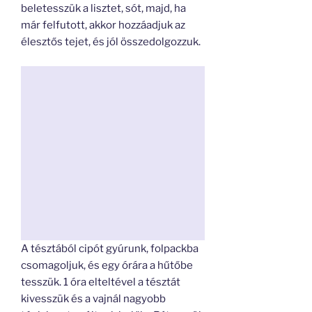
beletesszük a lisztet, sót, majd, ha
már felfutott, akkor hozzáadjuk az
élesztős tejet, és jól összedolgozzuk.
A tésztából cipót gyúrunk, folpackba
csomagoljuk, és egy órára a hűtőbe
tesszük. 1 óra elteltével a tésztát
kivesszük és a vajnál nagyobb