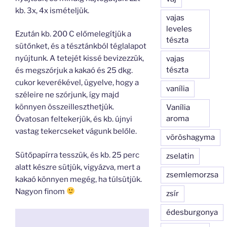
kb. 3x, 4x ismételjük.
vajas
leveles
Ezután kb. 200 C előmelegítjük a
tészta
sütőnket, és a tésztánkból téglalapot
nyújtunk. A tetejét kissé bevizezzük,
vajas
tészta
és megszórjuk a kakaó és 25 dkg.
cukor keverékével, ügyelve, hogy a
vanília
széleire ne szórjunk, így majd
könnyen összeilleszthetjük.
Vanília
aroma
Óvatosan feltekerjük, és kb. újnyi
vastag tekercseket vágunk belőle.
vöröshagyma
Sütőpapírra tesszük, és kb. 25 perc
zselatin
alatt készre sütjük, vigyázva, mert a
zsemlemorzsa
kakaó könnyen megég, ha túlsütjük.
Nagyon finom
zsír
édesburgonya