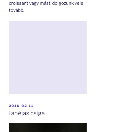
croissant vagy mást, dolgozunk vele
tovább.
BEKÜLDVE:
2016-02-11
Fahéjas csiga