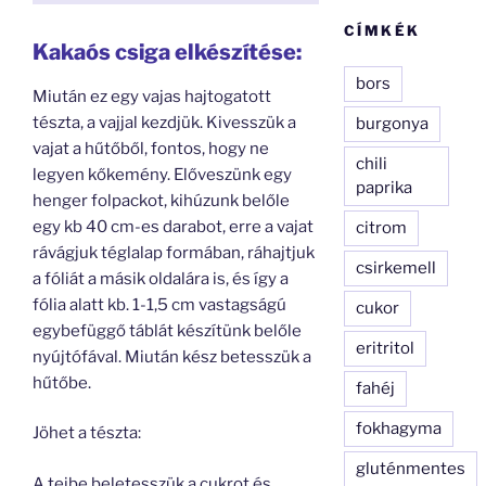
CÍMKÉK
Kakaós csiga elkészítése:
bors
Miután ez egy vajas hajtogatott
tészta, a vajjal kezdjük. Kivesszük a
burgonya
vajat a hűtőből, fontos, hogy ne
chili
legyen kőkemény. Előveszünk egy
paprika
henger folpackot, kihúzunk belőle
egy kb 40 cm-es darabot, erre a vajat
citrom
rávágjuk téglalap formában, ráhajtjuk
csirkemell
a fóliát a másik oldalára is, és így a
fólia alatt kb. 1-1,5 cm vastagságú
cukor
egybefüggő táblát készítünk belőle
eritritol
nyújtófával. Miután kész betesszük a
hűtőbe.
fahéj
fokhagyma
Jöhet a tészta:
gluténmentes
A tejbe beletesszük a cukrot és