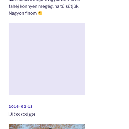
fahéj könnyen megég, ha túlsütjük.
Nagyon finom
BEKÜLDVE:
2016-02-11
Diós csiga