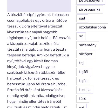
petrezselyem
pirospaprika
A tésztából cipót gyúrunk, folpackba
sajt
csomagoljuk, és egy órára a hűtőbe
tesszük. 1 óra elteltével a tésztát
szódabikarbóna
kivesszük és a vajnál nagyobb
só
téglalapot nyújtunk belőle. Rátesszük
a közepére a vajat, a széleinél a
sütemény
tésztát ráhajtjuk, úgy, hogy a tészta
sütőpor
teljesen befedje. Amikor befedtük, a
nyújtófával egy kicsit finoman
tej
kinyújtjuk, vigyázva, hogy ne
tejföl
szakítsuk ki. Ezután többször félbe
hajtogatjuk, fóliába tesszük, és
tojás
betesszük újabb fél órára a hűtőbe.
tortilla
Ezután fél óránként kivesszük és
mindig nyújtunk rajta, odafigyelve,
túró
hogy mindig ellentétes irányból
nyújtsuk, és mindig hajtogatjuk. Ezt
vaj