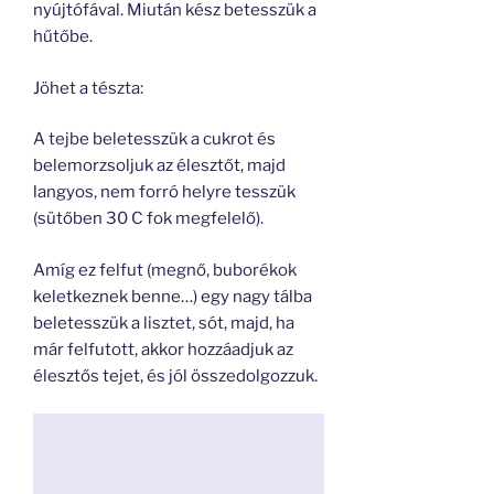
nyújtófával. Miután kész betesszük a
hűtőbe.
Jöhet a tészta:
A tejbe beletesszük a cukrot és
belemorzsoljuk az élesztőt, majd
langyos, nem forró helyre tesszük
(sütőben 30 C fok megfelelő).
Amíg ez felfut (megnő, buborékok
keletkeznek benne…) egy nagy tálba
beletesszük a lisztet, sót, majd, ha
már felfutott, akkor hozzáadjuk az
élesztős tejet, és jól összedolgozzuk.