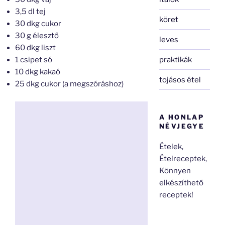
3,5 dl tej
köret
30 dkg cukor
30 g élesztő
leves
60 dkg liszt
praktikák
1 csipet só
10 dkg kakaó
tojásos étel
25 dkg cukor (a megszóráshoz)
A HONLAP
NÉVJEGYE
Ételek,
Ételreceptek,
Könnyen
elkészíthető
receptek!