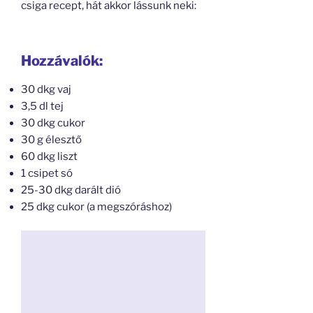
csiga recept, hát akkor lássunk neki:
Hozzávalók:
30 dkg vaj
3,5 dl tej
30 dkg cukor
30 g élesztő
60 dkg liszt
1 csipet só
25-30 dkg darált dió
25 dkg cukor (a megszóráshoz)