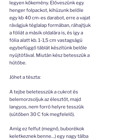
legyen kőkemény. Előveszünk egy
henger folpackot, kihúzunk belőle
egy kb 40 cm-es darabot, erre a vajat
rávágjuk téglalap formában, ráhajtjuk
a fóliát a másik oldalára is, és így a
fólia alatt kb. 1-1,5 cm vastagságú
egybefüggő táblát készítünk belőle
nyújtófával. Miután kész betesszük a
hűtőbe.
Jöhet a tészta:
A tejbe beletesszük a cukrot és
belemorzsoljuk az élesztőt, majd
langyos, nem forró helyre tesszük
(sütőben 30 C fok megfelelő).
Amíg ez felfut (megnő, buborékok
keletkeznek benne…) egy nagy tálba