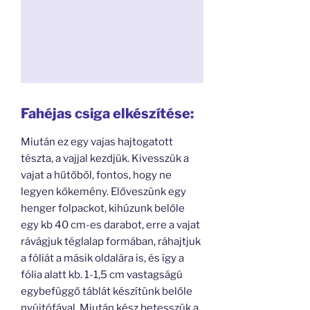
Fahéjas csiga elkészítése:
Miután ez egy vajas hajtogatott
tészta, a vajjal kezdjük. Kivesszük a
vajat a hűtőből, fontos, hogy ne
legyen kőkemény. Előveszünk egy
henger folpackot, kihúzunk belőle
egy kb 40 cm-es darabot, erre a vajat
rávágjuk téglalap formában, ráhajtjuk
a fóliát a másik oldalára is, és így a
fólia alatt kb. 1-1,5 cm vastagságú
egybefüggő táblát készítünk belőle
nyújtófával. Miután kész betesszük a