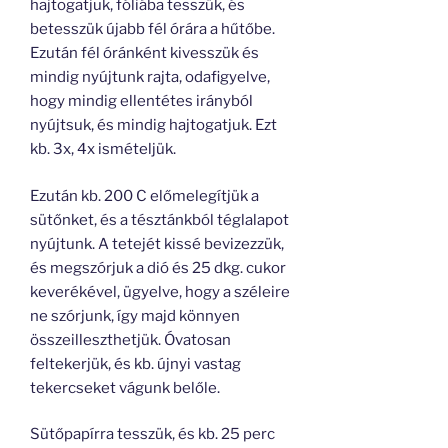
hajtogatjuk, fóliába tesszük, és
betesszük újabb fél órára a hűtőbe.
Ezután fél óránként kivesszük és
mindig nyújtunk rajta, odafigyelve,
hogy mindig ellentétes irányból
nyújtsuk, és mindig hajtogatjuk. Ezt
kb. 3x, 4x ismételjük.
Ezután kb. 200 C előmelegítjük a
sütőnket, és a tésztánkból téglalapot
nyújtunk. A tetejét kissé bevizezzük,
és megszórjuk a dió és 25 dkg. cukor
keverékével, ügyelve, hogy a széleire
ne szórjunk, így majd könnyen
összeilleszthetjük. Óvatosan
feltekerjük, és kb. újnyi vastag
tekercseket vágunk belőle.
Sütőpapírra tesszük, és kb. 25 perc