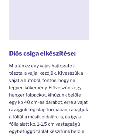
Diós csiga elkészítése:
Miután ez egy vajas hajtogatott
tészta, a vajjal kezdjük. Kivesszük a
vajat a hűtőből, fontos, hogy ne
legyen kőkemény. Előveszünk egy
henger folpackot, kihúzunk belőle
egy kb 40 cm-es darabot, erre a vajat
rávágjuk téglalap formában, ráhajtjuk
a fóliát a másik oldalára is, és így a
fólia alatt kb. 1-1,5 cm vastagságú
egybefüggő táblát készítünk belőle