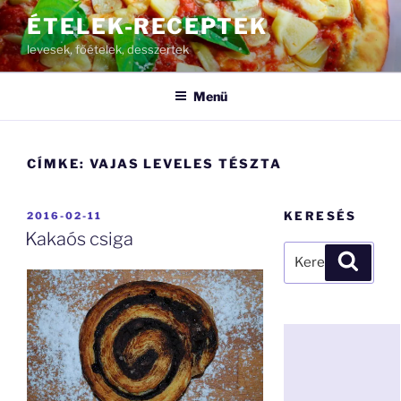
Tartalomhoz
ÉTELEK-RECEPTEK
levesek, főételek, desszertek
Menü
CÍMKE:
VAJAS LEVELES TÉSZTA
BEKÜLDVE:
KERESÉS
2016-02-11
Kakaós csiga
Keresés
Keresé
a
következő
kifejezésre: