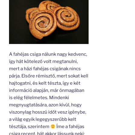
A fahéjas csiga nálunk nagy kedvenc,
így hát kötelező volt megtanulni,
mert a házi fahéjas csigának nincs
párja. Elsőre rémisztő, mert sokat kell
hajtogatni, és kelt tészta, így e két
információ alapján, már önmagában
is elég félelmetes. Mindenki
megnyugtatására, azon kívül, hogy
viszonylag hosszú időt vesz igénybe,
a világ egyik legegyszerűbb kelt
tésztája, szerintem
Íme a fahéjas
csiga recept, hát akkor lássunk neki: