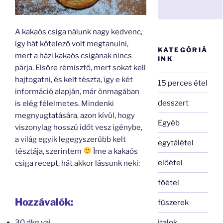
A kakaós csiga nálunk nagy kedvenc,
így hát kötelező volt megtanulni,
KATEGÓRIÁ
mert a házi kakaós csigának nincs
INK
párja. Elsőre rémisztő, mert sokat kell
hajtogatni, és kelt tészta, így e két
15 perces étel
információ alapján, már önmagában
desszert
is elég félelmetes. Mindenki
megnyugtatására, azon kívül, hogy
Egyéb
viszonylag hosszú időt vesz igénybe,
a világ egyik legegyszerűbb kelt
egytálétel
tésztája, szerintem
Íme a kakaós
előétel
csiga recept, hát akkor lássunk neki:
főétel
Hozzávalók:
fűszerek
italok
30 dkg vaj