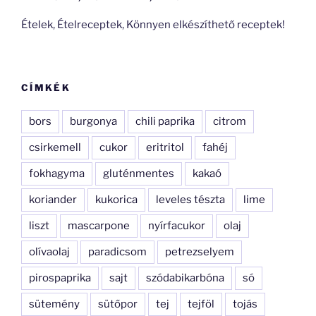
Ételek, Ételreceptek, Könnyen elkészíthető receptek!
CÍMKÉK
bors
burgonya
chili paprika
citrom
csirkemell
cukor
eritritol
fahéj
fokhagyma
gluténmentes
kakaó
koriander
kukorica
leveles tészta
lime
liszt
mascarpone
nyírfacukor
olaj
olívaolaj
paradicsom
petrezselyem
pirospaprika
sajt
szódabikarbóna
só
sütemény
sütőpor
tej
tejföl
tojás