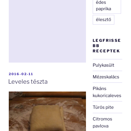
édes
paprika
élesztő
LEGFRISSE
BB
RECEPTEK
Pulykasült
BEKÜLDVE:
2016-02-11
Mézeskalács
Leveles tészta
Pikáns
kukoricaleves
Túrós pite
Citromos
pavlova