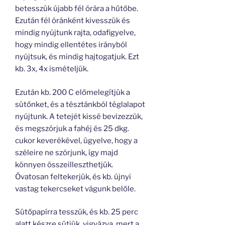
betesszük újabb fél órára a hűtőbe.
Ezután fél óránként kivesszük és
mindig nyújtunk rajta, odafigyelve,
hogy mindig ellentétes irányból
nyújtsuk, és mindig hajtogatjuk. Ezt
kb. 3x, 4x ismételjük.
Ezután kb. 200 C előmelegítjük a
sütőnket, és a tésztánkból téglalapot
nyújtunk. A tetejét kissé bevizezzük,
és megszórjuk a fahéj és 25 dkg.
cukor keverékével, ügyelve, hogy a
széleire ne szórjunk, így majd
könnyen összeilleszthetjük.
Óvatosan feltekerjük, és kb. újnyi
vastag tekercseket vágunk belőle.
Sütőpapírra tesszük, és kb. 25 perc
alatt készre sütjük, vigyázva, mert a