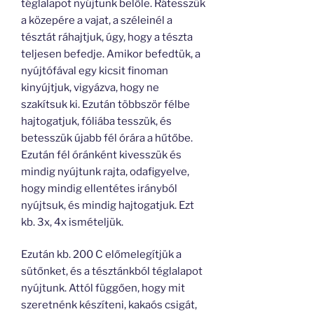
téglalapot nyújtunk belőle. Rátesszük
a közepére a vajat, a széleinél a
tésztát ráhajtjuk, úgy, hogy a tészta
teljesen befedje. Amikor befedtük, a
nyújtófával egy kicsit finoman
kinyújtjuk, vigyázva, hogy ne
szakítsuk ki. Ezután többször félbe
hajtogatjuk, fóliába tesszük, és
betesszük újabb fél órára a hűtőbe.
Ezután fél óránként kivesszük és
mindig nyújtunk rajta, odafigyelve,
hogy mindig ellentétes irányból
nyújtsuk, és mindig hajtogatjuk. Ezt
kb. 3x, 4x ismételjük.
Ezután kb. 200 C előmelegítjük a
sütőnket, és a tésztánkból téglalapot
nyújtunk. Attól függően, hogy mit
szeretnénk készíteni, kakaós csigát,