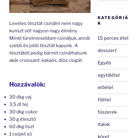
KATEGÓRIÁ
Leveles tésztát csinálni nem nagy
K
kunszt sőt nagyon nagy élmény.
Minél türelmesebben csináljuk, annál
15 perces étel
szebb és jobb tésztát kapunk. A
desszert
tésztából pedig bármit csinálhatunk
akár croissant, kakaós, diós csigát.
Egyéb
egytálétel
Hozzávalók:
előétel
30 dkg vaj
főétel
3,5 dl tej
30 dkg cukor
fűszerek
30 g élesztő
italok
60 dkg liszt
1 csipet só
köret