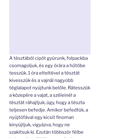
A tésztából cipót gyúrunk, folpackba
csomagoljuk, és egy órára a hűtőbe
tesszük. 1 óra elteltével a tésztát
kivesszük és a vajnál nagyobb
téglalapot nyújtunk belőle. Rátesszük
a közepére a vajat, a széleinél a
tésztát ráhajtjuk, úgy, hogy a tészta
teljesen befedje. Amikor befedtük, a
nyújtófával egy kicsit finoman
kinyújtjuk, vigyázva, hogy ne
szakítsuk ki. Ezután többször félbe