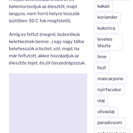
kakaó
belemorzsoljuk az élesztőt, majd
langyos, nem forró helyre tesszük
koriander
(sütőben 30 C fok megfelelő).
kukorica
Amíg ez felfut (megnő, buborékok
leveles
keletkeznek benne…) egy nagy tálba
tészta
beletesszük a lisztet, sót, majd, ha
már felfutott, akkor hozzáadjuk az
lime
élesztős tejet, és jól összedolgozzuk.
liszt
mascarpone
nyírfacukor
olaj
olívaolaj
paradicsom