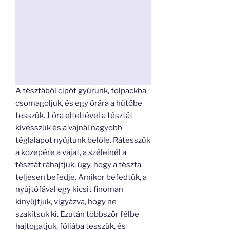
A tésztából cipót gyúrunk, folpackba
csomagoljuk, és egy órára a hűtőbe
tesszük. 1 óra elteltével a tésztát
kivesszük és a vajnál nagyobb
téglalapot nyújtunk belőle. Rátesszük
a közepére a vajat, a széleinél a
tésztát ráhajtjuk, úgy, hogy a tészta
teljesen befedje. Amikor befedtük, a
nyújtófával egy kicsit finoman
kinyújtjuk, vigyázva, hogy ne
szakítsuk ki. Ezután többször félbe
hajtogatjuk, fóliába tesszük, és