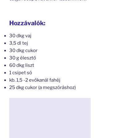
Hozzávalók:
30 dkg vaj
3,5 dl tej
30 dkg cukor
30 g élesztő
60 dkg liszt
1 csipet só
kb. 1,5 -2 evőkanál fahéj
25 dkg cukor (a megszóráshoz)