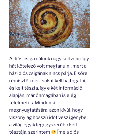
A diós csiga nálunk nagy kedvenc, így
hát kötelező volt megtanulni, mert a
házi diós csigának nincs párja. Elsőre
rémisztő, mert sokat kell hajtogatni,
és kelt tészta, így e két információ
alapján, már önmagában is elég
félelmetes. Mindenki
megnyugtatására, azon kívül, hogy
viszonylag hosszú időt vesz igénybe,
a világ egyik legegyszerűbb kelt
tésztája, szerintem
Íme a diós