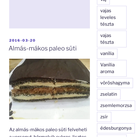
vajas
leveles
tészta
vajas
BEKÜLDVE:
2016-03-20
tészta
Almás-mákos paleo süti
vanília
Vanília
aroma
vöröshagyma
zselatin
zsemlemorzsa
zsír
édesburgonya
Az almás-mákos paleo süti felveheti
a versenyt, bármelyik cukros-lisztes