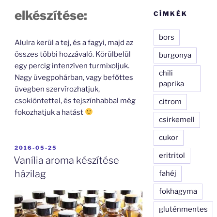
elkészítése:
CÍMKÉK
bors
Alulra kerül a tej, és a fagyi, majd az
összes többi hozzávaló. Körülbelül
burgonya
egy percig intenzíven turmixoljuk.
chili
Nagy üvegpohárban, vagy befőttes
paprika
üvegben szervírozhatjuk,
csokiöntettel, és tejszínhabbal még
citrom
fokozhatjuk a hatást
csirkemell
cukor
BEKÜLDVE:
2016-05-25
eritritol
Vanília aroma készítése
házilag
fahéj
fokhagyma
gluténmentes