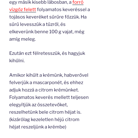
egy másik kisebb lábosban, a
forró
vízgőz felett
folyamatos keveréssel a
tojásos keveréket sűrűre főzzük. Ha
sűrű levesszük a tűzről, és
elkeverünk benne 100 g vajat, még
amíg meleg.
Ezután ezt félretesszük, és hagyjuk
kihűlni.
Amikor kihűlt a krémünk, habverővel
felverjük a mascarponét, és ehhez
adjuk hozzá a citrom krémünket.
Folyamatos keverés mellett teljesen
elegyítjük az összetevőket,
reszelhetünk bele citrom héjat is.
(kizárólag kezeletlen héjú citrom
héjat reszeljünk a krémbe)