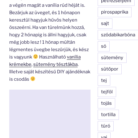
petrezselyem
a végén magát a vanília rúd héját is.
pirospaprika
Bezárjuk az üveget, és 1 hónapon
keresztül hagyjuk hűvös helyen
sajt
összeérni. Ha van türelmünk hozzá,
szódabikarbóna
hogy 2 hónapig is állni hagyjuk, csak
még jobb lesz ! 1 hónap múltán
só
légmentes üvegbe leszűrjük, és kész
is vagyunk
Használható
vanília
sütemény
krémekbe
,
sütemény tésztákba
.
sütőpor
Illetve saját készítésű DIY ajándéknak
is csodás
tej
tejföl
tojás
tortilla
túró
vaj