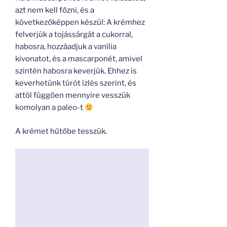
azt nem kell főzni, és a
következőképpen készül: A krémhez
felverjük a tojássárgát a cukorral,
habosra, hozzáadjuk a vanília
kivonatot, és a mascarponét, amivel
szintén habosra keverjük. Ehhez is
keverhetünk túrót ízlés szerint, és
attól függően mennyire vesszük
komolyan a paleo-t
A krémet hűtőbe tesszük.