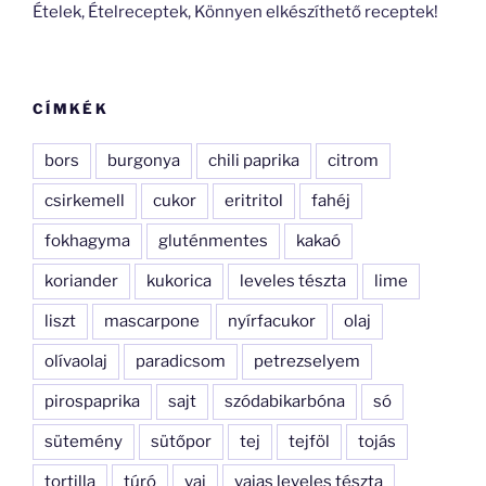
Ételek, Ételreceptek, Könnyen elkészíthető receptek!
CÍMKÉK
bors
burgonya
chili paprika
citrom
csirkemell
cukor
eritritol
fahéj
fokhagyma
gluténmentes
kakaó
koriander
kukorica
leveles tészta
lime
liszt
mascarpone
nyírfacukor
olaj
olívaolaj
paradicsom
petrezselyem
pirospaprika
sajt
szódabikarbóna
só
sütemény
sütőpor
tej
tejföl
tojás
tortilla
túró
vaj
vajas leveles tészta