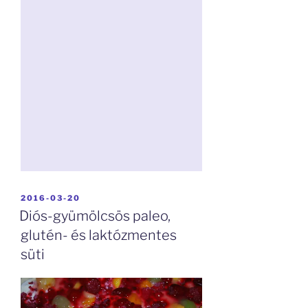
BEKÜLDVE:
2016-03-20
Diós-gyümölcsös paleo,
glutén- és laktózmentes
süti