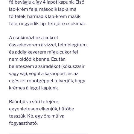
félbevágjuk, így 4 lapot kapunk. Első
lap-krém fele, második lap-alma
töltelék, harmadik lap-krém másik
fele, negyedik lap-tetejére csokimáz.
A csokimázhoz a cukrot
összekeverem a vízzel, felmelegítem,
és addig keverem míg a cukor fel
nem oldódik benne. Ezután
beleteszem a zsiradékot (kókuszzsír
vagy vaj), végül a kakaóport, és az
egészet robotgéppel felverjük, hogy
krémes állagot kapjunk.
Ráöntjük a süti tetejére,
egyenletesen elkenjük, hűtőbe
tesszük. Kb. egy óra múlva
fogyasztható.