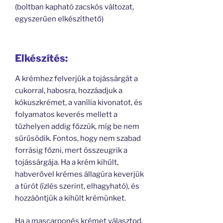
(boltban kapható zacskós változat,
egyszerűen elkészíthető)
Elkészítés:
A krémhez felverjük a tojássárgát a
cukorral, habosra, hozzáadjuk a
kókuszkrémet, a vanília kivonatot, és
folyamatos keverés mellett a
tűzhelyen addig főzzük, míg be nem
sűrűsödik. Fontos, hogy nem szabad
forrásig főzni, mert összeugrik a
tojássárgája. Ha a krém kihűlt,
habverővel krémes állagúra keverjük
a túrót (ízlés szerint, elhagyható), és
hozzáöntjük a kihűlt krémünket.
Ha a mascarponés krémet választod,