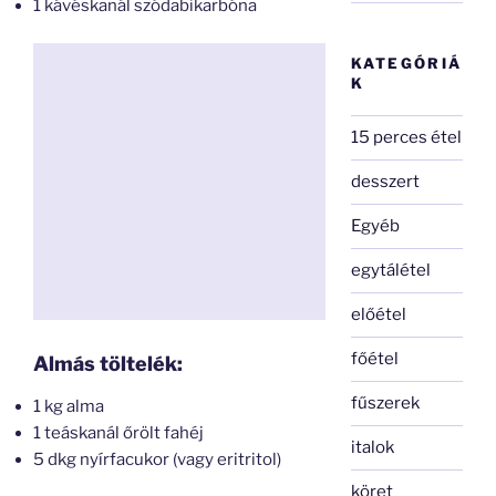
1 kávéskanál szódabikarbóna
KATEGÓRIÁ
K
15 perces étel
desszert
Egyéb
egytálétel
előétel
főétel
Almás töltelék:
fűszerek
1 kg alma
1 teáskanál őrölt fahéj
italok
5 dkg nyírfacukor (vagy eritritol)
köret