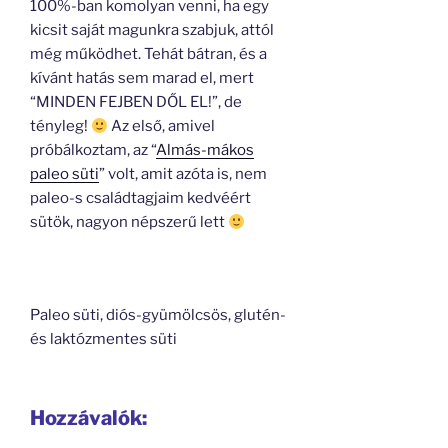
100%-ban komolyan venni, ha egy
kicsit saját magunkra szabjuk, attól
még működhet. Tehát bátran, és a
kívánt hatás sem marad el, mert
“MINDEN FEJBEN DŐL EL!”, de
tényleg!
Az első, amivel
próbálkoztam, az “
Almás-mákos
paleo süti
” volt, amit azóta is, nem
paleo-s családtagjaim kedvéért
sütök, nagyon népszerű lett
Paleo süti, diós-gyümölcsös, glutén-
és laktózmentes süti
Hozzávalók: