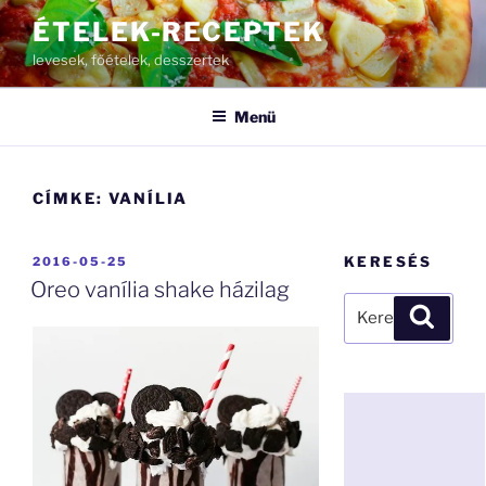
Tartalomhoz
ÉTELEK-RECEPTEK
levesek, főételek, desszertek
Menü
CÍMKE:
VANÍLIA
BEKÜLDVE:
KERESÉS
2016-05-25
Oreo vanília shake házilag
Keresés
Keresé
a
következő
kifejezésre: