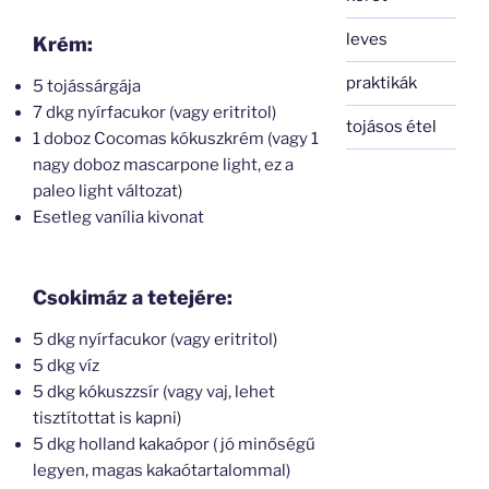
leves
Krém:
praktikák
5 tojássárgája
7 dkg nyírfacukor (vagy eritritol)
tojásos étel
1 doboz Cocomas kókuszkrém (vagy 1
nagy doboz mascarpone light, ez a
paleo light változat)
Esetleg vanília kivonat
Csokimáz a tetejére:
5 dkg nyírfacukor (vagy eritritol)
5 dkg víz
5 dkg kókuszzsír (vagy vaj, lehet
tisztítottat is kapni)
5 dkg holland kakaópor ( jó minőségű
legyen, magas kakaótartalommal)