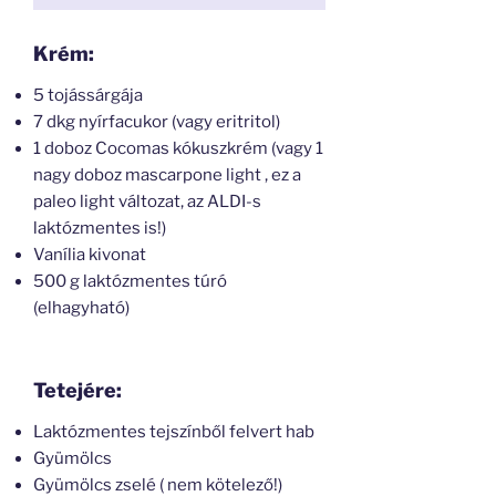
Krém:
5 tojássárgája
7 dkg nyírfacukor (vagy eritritol)
1 doboz Cocomas kókuszkrém (vagy 1
nagy doboz mascarpone light , ez a
paleo light változat, az ALDI-s
laktózmentes is!)
Vanília kivonat
500 g laktózmentes túró
(elhagyható)
Tetejére:
Laktózmentes tejszínből felvert hab
Gyümölcs
Gyümölcs zselé ( nem kötelező!)