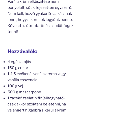
Vaníliakrém elkészítése nem
bonyolult, sőt kifejezetten egyszerű.
Nem kell, hozzá gyakorló szakácsnak
lenni, hogy sikeresek legyünk benne.
Kövesd az útmutatót és csodát fogsz
tenni!
Hozzávalók:
4 egész tojás
150 g cukor
1-1,5 evőkanál vanília aroma vagy
vanília esszencia
100 g vaj
500 g mascarpone
1 zacskó zselatin fix (elhagyható),
csak akkor szoktam beletenni, ha
valamiért hígabbra sikerül a krém.