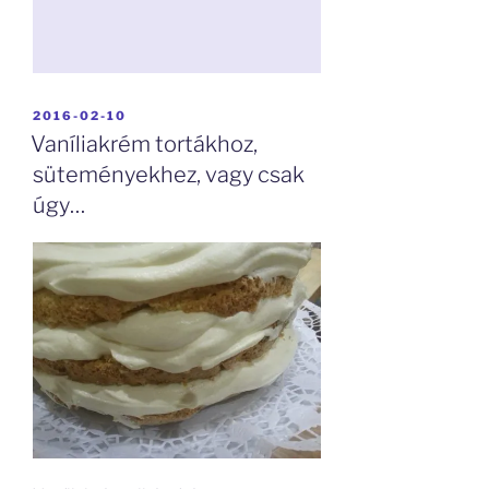
BEKÜLDVE:
2016-02-10
Vaníliakrém tortákhoz,
süteményekhez, vagy csak
úgy…