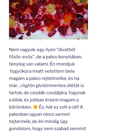
Nem vagyok, egy ilyen “divatból
főzős-evős”, de a paleo konyhában,
tényleg van valami. Én mondjuk
fogyókúra miatt vetettem bele
magam a paleo rejtelmeibe, és ha
már…rögtön gluténmentes diétát is
tartok, de csodák-csodájára, fogynak
a kilók, és jobban érzem magam a
bőrömben.
És, hát ez volt a cél! A
paleoban ugyan nincs semmi
tejtermék, de én mindig úgy
gondolom, hogy nem szabad semmit