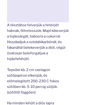
A tésztához felverjük a fehérjét
habnak, félretesszük. Majd kikeverjük
a tojássárgát, habosra a cukorral.
Hozzáadjuk a szódabikarbónát, és
fakanállal belekeverjük a diót, végül
óvatosan beleforgatjuk a
tojásfehérjét.
Tepsibe kb. 2 cm vastagon
sütőpapíron elkenjük, és
előmelegített 200-230 C fokos
sütőben kb. 5-10 percig sütjük.
(sütőtől függően)
Ha minden kihűlt a diós lapra