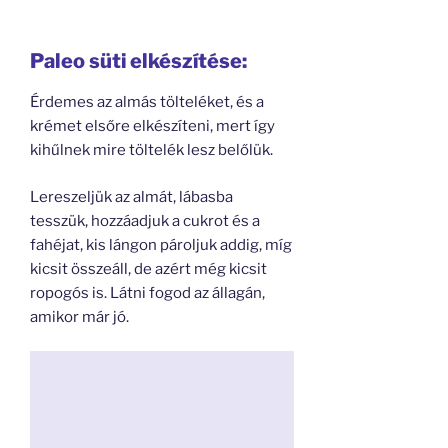
Paleo süti elkészítése:
Érdemes az almás tölteléket, és a
krémet elsőre elkészíteni, mert így
kihűlnek mire töltelék lesz belőlük.
Lereszeljük az almát, lábasba
tesszük, hozzáadjuk a cukrot és a
fahéjat, kis lángon pároljuk addig, míg
kicsit összeáll, de azért még kicsit
ropogós is. Látni fogod az állagán,
amikor már jó.