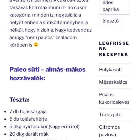
édes
társával. Ez a maximum íz- no cukor
paprika
kategória, minden íz megtalálja a
élesztő
helyét ebben a sütikölteményben, a
nélkül, hogy hizlalna. Nagy kedvenc az
amúgy “nem paleos” családom
LEGFRISSE
körében is
BB
RECEPTEK
Paleo süti – almás-mákos
Pulykasült
hozzávalók:
Mézeskalács
Pikáns
Tészta:
kukoricaleves
7 db tojássárgája
Túrós pite
5 db tojásfehérje
5 dkg nyírfacukor (vagy eritritol)
Citromos
20 dkg darált mák
pavlova