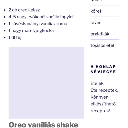
2 db oreo keksz
köret
4-5 nagy evőkanál vanília fagylalt
leves
1 kávéskanálnyi vanília aroma
1 nagy marék jégkocka
praktikák
1 dl tej
tojásos étel
A HONLAP
NÉVJEGYE
Ételek,
Ételreceptek,
Könnyen
elkészíthető
receptek!
Oreo vaníliás shake