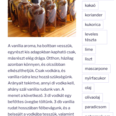
kakaó
koriander
kukorica
leveles
tészta
A vanília aroma, ha boltban vesszük,
lime
egyrészt kis adagokban kapható csak,
másrészt elég drága. Otthon, házilag
liszt
azonban könnyen, és olcsóbban
mascarpone
elkészíthetjük. Csak vodkára, és
vanília rúdra lesz hozzá szükségünk.
nyírfacukor
Arányait tekintve, annyi dl vodka kell,
olaj
ahány szál vanília rudunk van. A
menet a következő. 3 dl vodkát egy
olívaolaj
befőttes üvegbe töltünk. 3 db vanília
paradicsom
rudat hosszában félbevágunk, és a
belsejét a vodkába tesszük, valamint