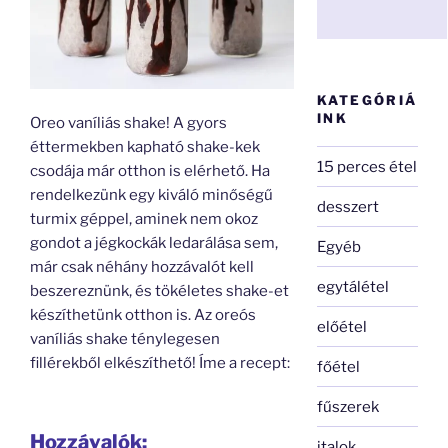
KATEGÓRIÁ
INK
Oreo vaníliás shake! A gyors
éttermekben kapható shake-kek
15 perces étel
csodája már otthon is elérhető. Ha
rendelkezünk egy kiváló minőségű
desszert
turmix géppel, aminek nem okoz
gondot a jégkockák ledarálása sem,
Egyéb
már csak néhány hozzávalót kell
egytálétel
beszereznünk, és tökéletes shake-et
készíthetünk otthon is. Az oreós
előétel
vaníliás shake ténylegesen
fillérekből elkészíthető! Íme a recept:
főétel
fűszerek
Hozzávalók:
italok