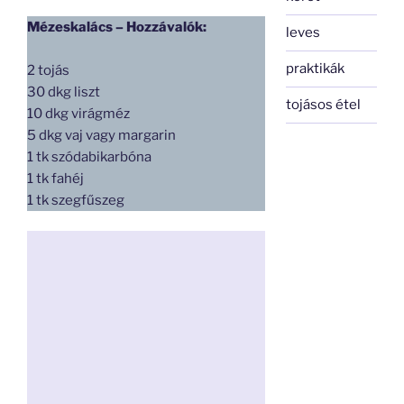
Mézeskalács – Hozzávalók:
leves
praktikák
2 tojás
30 dkg liszt
tojásos étel
10 dkg virágméz
5 dkg vaj vagy margarin
1 tk szódabikarbóna
1 tk fahéj
1 tk szegfűszeg