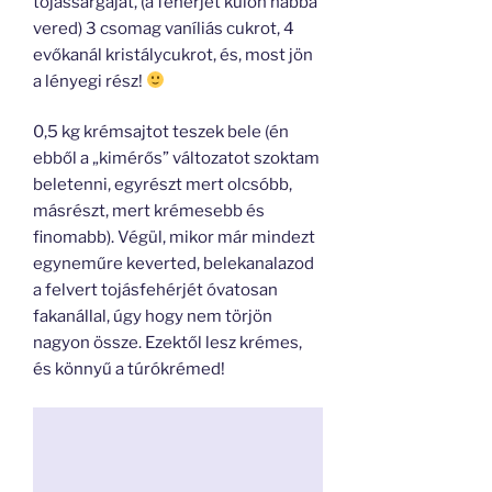
tojássárgáját, (a fehérjét külön habbá
vered) 3 csomag vaníliás cukrot, 4
evőkanál kristálycukrot, és, most jön
a lényegi rész!
0,5 kg krémsajtot teszek bele (én
ebből a „kimérős” változatot szoktam
beletenni, egyrészt mert olcsóbb,
másrészt, mert krémesebb és
finomabb). Végül, mikor már mindezt
egyneműre keverted, belekanalazod
a felvert tojásfehérjét óvatosan
fakanállal, úgy hogy nem törjön
nagyon össze. Ezektől lesz krémes,
és könnyű a túrókrémed!