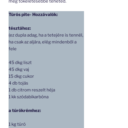
még tökéletesebbé teheted.
Túrós pite- Hozzávalók:
tésztához:
(ez dupla adag, ha a tetejére is tennél,
ha csak az aljára, elég mindenből a
fele
45 dkg liszt
45 dkg vaj
15 dkg cukor
4 db tojás
1 db citrom reszelt héja
1 kk szódabikarbóna
a túrókrémhez:
1 kg túró