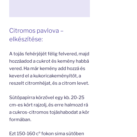
Citromos pavlova –
elkészítése:
A tojás fehérjéjét félig felvered, majd
hozzáadod a cukrot és kemény habbá
vered. Ha már kemény add hozzá és
keverd el a kukoricakeményítőt, a
reszelt citromhéjat, és a citrom levet.
Sütőpapírra körzővel egy kb. 20-25
cm-es kört rajzolj, és erre halmozd rá
a cukros-citromos tojáshabodat a kör
formában.
Ezt 150-160 cº fokon sima sütőben