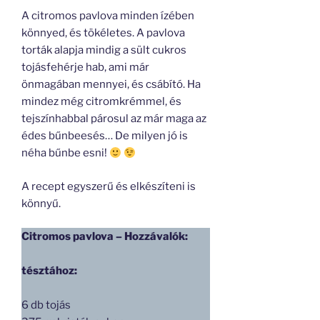
A citromos pavlova minden ízében
könnyed, és tökéletes. A pavlova
torták alapja mindig a sült cukros
tojásfehérje hab, ami már
önmagában mennyei, és csábító. Ha
mindez még citromkrémmel, és
tejszínhabbal párosul az már maga az
édes bűnbeesés… De milyen jó is
néha bűnbe esni!
A recept egyszerű és elkészíteni is
könnyű.
Citromos pavlova – Hozzávalók:
tésztához:
6 db tojás