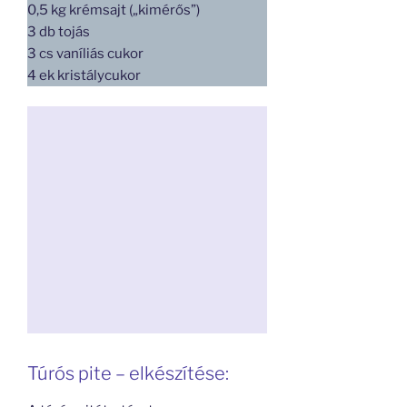
0,5 kg krémsajt („kimérős”)
3 db tojás
3 cs vaníliás cukor
4 ek kristálycukor
Túrós pite – elkészítése: