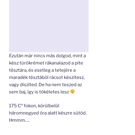
Ezután már nincs más dolgod, mint a
kész túrókrémet rákanalazod a pite
tésztára, és esetleg a tetejére a
maradék tésztából rácsot készítesz,
vagy díszíted. De ha nem teszed az
sem baj, így is tökéletes lesz
175 Cº fokon, körülbelül
háromnegyed óra alatt készre sütöd.
Hmmm….