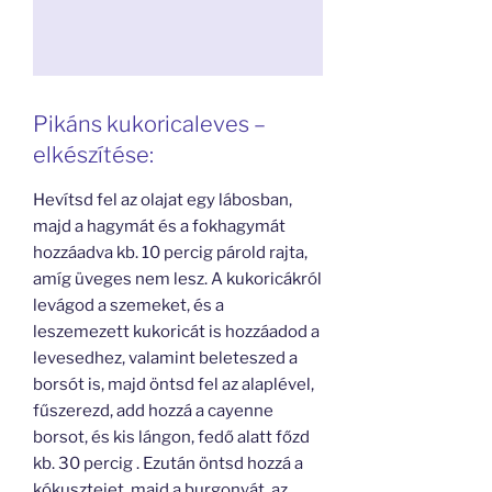
Pikáns kukoricaleves –
elkészítése:
Hevítsd fel az olajat egy lábosban,
majd a hagymát és a fokhagymát
hozzáadva kb. 10 percig párold rajta,
amíg üveges nem lesz. A kukoricákról
levágod a szemeket, és a
leszemezett kukoricát is hozzáadod a
levesedhez, valamint beleteszed a
borsót is, majd öntsd fel az alaplével,
fűszerezd, add hozzá a cayenne
borsot, és kis lángon, fedő alatt főzd
kb. 30 percig . Ezután öntsd hozzá a
kókusztejet, majd a burgonyát, az