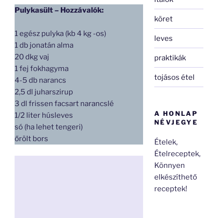
Pulykasült – Hozzávalók:
köret
1 egész pulyka (kb 4 kg -os)
leves
1 db jonatán alma
20 dkg vaj
praktikák
1 fej fokhagyma
tojásos étel
4-5 db narancs
2,5 dl juharszirup
3 dl frissen facsart narancslé
A HONLAP
1/2 liter húsleves
NÉVJEGYE
só (ha lehet tengeri)
őrölt bors
Ételek,
Ételreceptek,
Könnyen
elkészíthető
receptek!