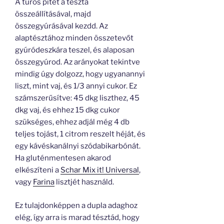
A túrós pitét a tészta
összeállításával, majd
összegyúrásával kezdd. Az
alaptésztához minden összetevőt
gyúródeszkára teszel, és alaposan
összegyúrod. Az arányokat tekintve
mindig úgy dolgozz, hogy ugyanannyi
liszt, mint vaj, és 1/3 annyi cukor. Ez
számszerűsítve: 45 dkg liszthez, 45
dkg vaj, és ehhez 15 dkg cukor
szükséges, ehhez adjál még 4 db
teljes tojást, 1 citrom reszelt héját, és
egy kávéskanálnyi szódabikarbónát.
Ha gluténmentesen akarod
elkészíteni a
Schar Mix it! Universal
,
vagy
Farina
lisztjét használd.
Ez tulajdonképpen a dupla adaghoz
elég, így arra is marad tésztád, hogy