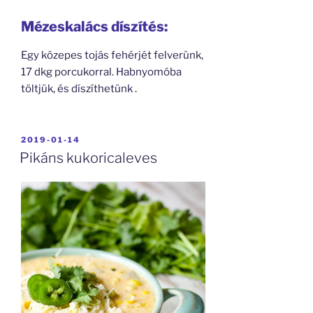
Mézeskalács díszítés:
Egy közepes tojás fehérjét felverünk,
17 dkg porcukorral. Habnyomóba
töltjük, és díszíthetünk .
BEKÜLDVE:
2019-01-14
Pikáns kukoricaleves