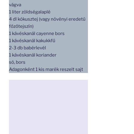
vágva
1 liter zöldségalaplé
4 dl kókusztej (vagy növényi eredetű
főzőtejszín)
1 kávéskanál cayenne bors
1 kávéskanál kakukkfű
2-3 db babérlevél
1 kávéskanál koriander
só, bors
Adagonként 1 kis marék reszelt sajt