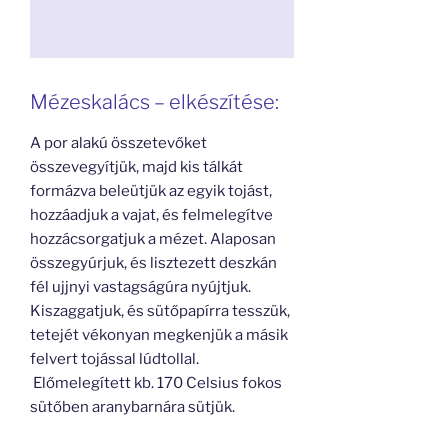
Mézeskalács – elkészítése:
A por alakú összetevőket
összevegyítjük, majd kis tálkát
formázva beleütjük az egyik tojást,
hozzáadjuk a vajat, és felmelegítve
hozzácsorgatjuk a mézet. Alaposan
összegyúrjuk, és lisztezett deszkán
fél ujjnyi vastagságúra nyújtjuk.
Kiszaggatjuk, és sütőpapírra tesszük,
tetejét vékonyan megkenjük a másik
felvert tojással lúdtollal.
Előmelegített kb. 170 Celsius fokos
sütőben aranybarnára sütjük.