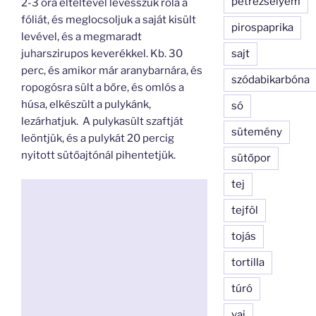
petrezselyem
2-3 óra elteltével levesszük róla a
fóliát, és meglocsoljuk a saját kisült
pirospaprika
levével, és a megmaradt
sajt
juharszirupos keverékkel. Kb. 30
perc, és amikor már aranybarnára, és
szódabikarbóna
ropogósra sült a bőre, és omlós a
húsa, elkészült a pulykánk,
só
lezárhatjuk. A pulykasült szaftját
sütemény
leöntjük, és a pulykát 20 percig
nyitott sütőajtónál pihentetjük.
sütőpor
tej
tejföl
tojás
tortilla
túró
vaj