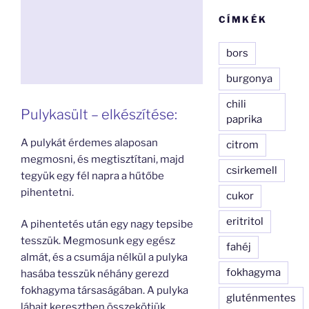
CÍMKÉK
bors
burgonya
chili
Pulykasült – elkészítése:
paprika
A pulykát érdemes alaposan
citrom
megmosni, és megtisztítani, majd
csirkemell
tegyük egy fél napra a hűtőbe
pihentetni.
cukor
eritritol
A pihentetés után egy nagy tepsibe
tesszük. Megmosunk egy egész
fahéj
almát, és a csumája nélkül a pulyka
fokhagyma
hasába tesszük néhány gerezd
fokhagyma társaságában. A pulyka
gluténmentes
lábait keresztben összekötjük