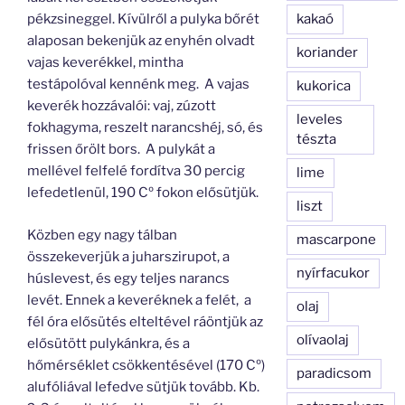
kakaó
pékzsineggel. Kívülről a pulyka bőrét
alaposan bekenjük az enyhén olvadt
koriander
vajas keverékkel, mintha
testápolóval kennénk meg. A vajas
kukorica
keverék hozzávalói: vaj, zúzott
leveles
fokhagyma, reszelt narancshéj, só, és
tészta
frissen őrölt bors. A pulykát a
mellével felfelé fordítva 30 percig
lime
lefedetlenül, 190 Cº fokon elősütjük.
liszt
Közben egy nagy tálban
mascarpone
összekeverjük a juharszirupot, a
nyírfacukor
húslevest, és egy teljes narancs
levét. Ennek a keveréknek a felét, a
olaj
fél óra elősütés elteltével ráöntjük az
olívaolaj
elősütött pulykánkra, és a
hőmérséklet csökkentésével (170 Cº)
paradicsom
alufóliával lefedve sütjük tovább. Kb.