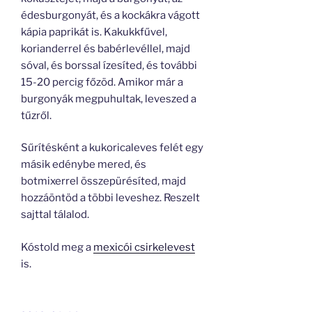
édesburgonyát, és a kockákra vágott
kápia paprikát is. Kakukkfűvel,
korianderrel és babérlevéllel, majd
sóval, és borssal ízesíted, és további
15-20 percig főzöd. Amikor már a
burgonyák megpuhultak, leveszed a
tűzről.
Sűrítésként a kukoricaleves felét egy
másik edénybe mered, és
botmixerrel összepürésíted, majd
hozzáöntöd a többi leveshez. Reszelt
sajttal tálalod.
Kóstold meg a
mexicói csirkelevest
is.