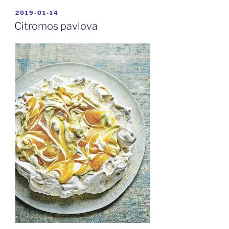
BEKÜLDVE:
2019-01-14
Citromos pavlova