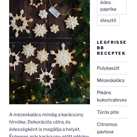
édes
paprika
élesztő
LEGFRISSE
BB
RECEPTEK
Pulykasült
Mézeskalács
Pikáns
kukoricaleves
Túrós pite
A mézeskalács mindig a karácsony
hírnöke. Dekorációs célra, és
Citromos
édességként is megállja a helyét.
pavlova
Érdemes már karácsony előtt néhány