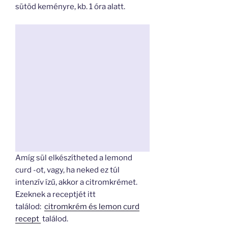
sütöd keményre, kb. 1 óra alatt.
Amíg sül elkészítheted a lemond
curd -ot, vagy, ha neked ez túl
intenzív ízű, akkor a citromkrémet.
Ezeknek a receptjét itt
találod:
citromkrém és lemon curd
recept
találod.