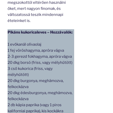
megszokottól eltérően használni
őket, mert nagyon finomak, és
változatossá teszik mindennapi
ételeinket is.
Pikáns kukoricaleves – Hozzávalók:
1 evőkanál olívaolaj
1 fej vöröshagyma, apróra vágva
2-3 gerezd fokhagyma, apróra vágva
20 dkg borsó (friss, vagy mélyhűtött)
3 cső kukorica (friss, vagy
mélyhűtött)
20 dkg burgonya, meghámozva,
felkockázva
20 dkg édesburgonya, meghámozva,
felkockázva
2 db kápia paprika (vagy 1 piros
kaliforniai paprika), kis kockákra