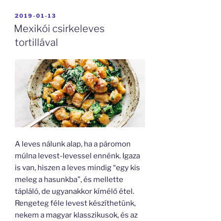
BEKÜLDVE:
2019-01-13
Mexikói csirkeleves
tortillával
A leves nálunk alap, ha a páromon
múlna levest-levessel ennénk. Igaza
is van, hiszen a leves mindig “egy kis
meleg a hasunkba”, és mellette
tápláló, de ugyanakkor kímélő étel.
Rengeteg féle levest készíthetünk,
nekem a magyar klasszikusok, és az