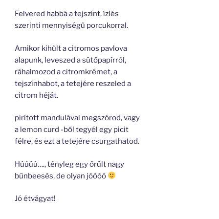
Felvered habbá a tejszínt, ízlés
szerinti mennyiségű porcukorral.
Amikor kihűlt a citromos pavlova
alapunk, leveszed a sütőpapírról,
ráhalmozod a citromkrémet, a
tejszínhabot, a tetejére reszeled a
citrom héját.
pirított mandulával megszórod, vagy
a lemon curd -ből tegyél egy picit
félre, és ezt a tetejére csurgathatod.
Húúúú…., tényleg egy őrült nagy
bűnbeesés, de olyan jóóóó
Jó étvágyat!