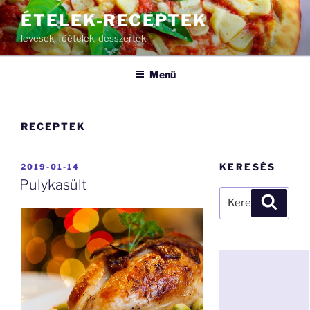
Tartalomhoz
ÉTELEK-RECEPTEK
levesek, főételek, desszertek
Menü
RECEPTEK
BEKÜLDVE:
KERESÉS
2019-01-14
Pulykasült
Keresés
Keresé
a
következő
kifejezésre: