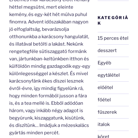
héttel megsütni, mert eleinte
kemény, és egy-két hét múlva puhul
KATEGÓRIÁ
finomra. Advent időszakában nagyon
K
jó elfoglaltság, bevarázsolja
otthonunkba a karácsony hangulatát,
15 perces étel
és illatával betölti a lakást. Nekünk
desszert
rengetegféle sütiszaggató formánk
van, jártunkban-keltünkben itthon és
Egyéb
külföldön mindig gazdagodik egy-egy
különlegességgel a készlet. És mivel
egytálétel
karácsonyfánk ékes díszei lesznek
előétel
évről-évre, így mindig figyelünk rá,
hogy minden formából jusson a fára
főétel
is, és a tea mellé is. Ebből adódóan
három, vagy inkább négy adagot is
fűszerek
begyúrunk, kiszaggatunk, kisütünk,
italok
és díszítünk… Imádjuk a mézeskalács
gyártás minden percét.
köret