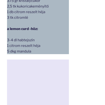
375 gr kristálycukor
2,5 tk kukoricakeményítő
1 db citrom reszelt héja
3 tk citromlé
a lemon curd -höz:
3-4 dl habtejszín
1 citrom reszelt héja
5 dkg mandula