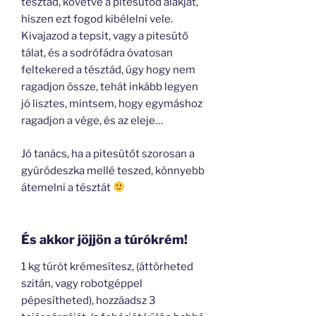
tésztád, követve a pitesütőd alakját,
hiszen ezt fogod kibélelni vele.
Kivajazod a tepsit, vagy a pitesütő
tálat, és a sodrófádra óvatosan
feltekered a tésztád, úgy hogy nem
ragadjon össze, tehát inkább legyen
jó lisztes, mintsem, hogy egymáshoz
ragadjon a vége, és az eleje…
Jó tanács, ha a pitesütőt szorosan a
gyúródeszka mellé teszed, könnyebb
átemelni a tésztát
És akkor jöjjön a túrókrém!
1 kg túrót krémesítesz, (áttörheted
szitán, vagy robotgéppel
pépesítheted), hozzáadsz 3