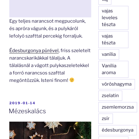
vajas
leveles
Egy teljes narancsot megpucolunk,
tészta
és apróra vágunk, és a pulykáról
vajas
lefolyó szafttal percekig forraljuk.
tészta
Édesburgonya pürével
, friss szeletelt
vanília
narancskarikákkal tálaljuk. A
tálalásnál a vágott pulykaszeletekkel
Vanília
aroma
a forró narancsos szafttal
megöntözzük. Isteni finom!
vöröshagyma
zselatin
BEKÜLDVE:
2019-01-14
zsemlemorzsa
Mézeskalács
zsír
édesburgonya