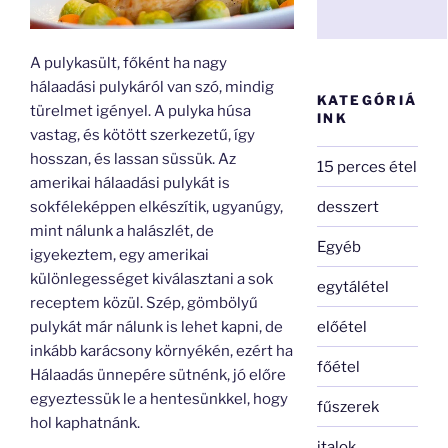
A pulykasült, főként ha nagy
hálaadási pulykáról van szó, mindig
KATEGÓRIÁ
türelmet igényel. A pulyka húsa
INK
vastag, és kötött szerkezetű, így
hosszan, és lassan süssük. Az
15 perces étel
amerikai hálaadási pulykát is
desszert
sokféleképpen elkészítik, ugyanúgy,
mint nálunk a halászlét, de
Egyéb
igyekeztem, egy amerikai
különlegességet kiválasztani a sok
egytálétel
receptem közül. Szép, gömbölyű
előétel
pulykát már nálunk is lehet kapni, de
inkább karácsony környékén, ezért ha
főétel
Hálaadás ünnepére sütnénk, jó előre
egyeztessük le a hentesünkkel, hogy
fűszerek
hol kaphatnánk.
italok