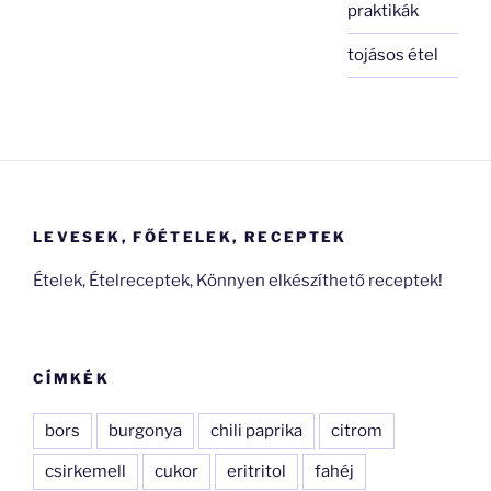
praktikák
tojásos étel
LEVESEK, FŐÉTELEK, RECEPTEK
Ételek, Ételreceptek, Könnyen elkészíthető receptek!
CÍMKÉK
bors
burgonya
chili paprika
citrom
csirkemell
cukor
eritritol
fahéj