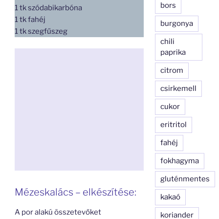
bors
1 tk szódabikarbóna
1 tk fahéj
burgonya
1 tk szegfűszeg
chili
paprika
citrom
csirkemell
cukor
eritritol
fahéj
fokhagyma
gluténmentes
Mézeskalács – elkészítése:
kakaó
A por alakú összetevőket
koriander