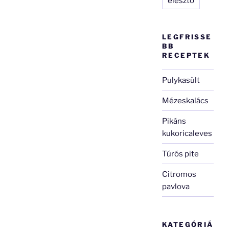
élesztő
LEGFRISSE
BB
RECEPTEK
Pulykasült
Mézeskalács
Pikáns
kukoricaleves
Túrós pite
Citromos
pavlova
KATEGÓRIÁ