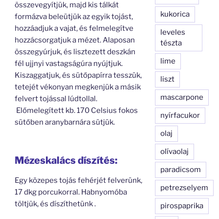
összevegyítjük, majd kis tálkát
kukorica
formázva beleütjük az egyik tojást,
hozzáadjuk a vajat, és felmelegítve
leveles
hozzácsorgatjuk a mézet. Alaposan
tészta
összegyúrjuk, és lisztezett deszkán
lime
fél ujjnyi vastagságúra nyújtjuk.
Kiszaggatjuk, és sütőpapírra tesszük,
liszt
tetejét vékonyan megkenjük a másik
mascarpone
felvert tojással lúdtollal.
Előmelegített kb. 170 Celsius fokos
nyírfacukor
sütőben aranybarnára sütjük.
olaj
olívaolaj
Mézeskalács díszítés:
paradicsom
Egy közepes tojás fehérjét felverünk,
petrezselyem
17 dkg porcukorral. Habnyomóba
töltjük, és díszíthetünk .
pirospaprika