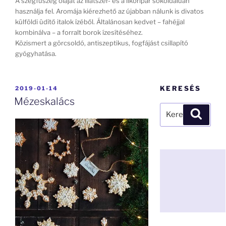
A szegfűszeg olaját az illatszer- és a likőripar sokoldalúan
használja fel. Aromája kiérezhető az újabban nálunk is divatos
külföldi üdítő italok ízéből. Általánosan kedvet – fahéjjal
kombinálva – a forralt borok ízesítéséhez.
Közismert a görcsoldó, antiszeptikus, fogfájást csillapító
gyógyhatása.
BEKÜLDVE:
KERESÉS
2019-01-14
Mézeskalács
Keresés
Keresé
a
következő
kifejezésre: