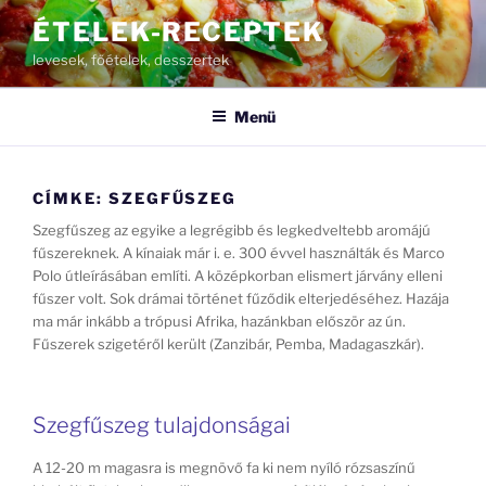
Tartalomhoz
ÉTELEK-RECEPTEK
levesek, főételek, desszertek
Menü
CÍMKE:
SZEGFŰSZEG
Szegfűszeg az egyike a legrégibb és legkedveltebb aromájú
fűszereknek. A kínaiak már i. e. 300 évvel használták és Marco
Polo útleírásában említi. A középkorban elismert járvány elleni
fűszer volt. Sok drámai történet fűződik elterjedéséhez. Hazája
ma már inkább a trópusi Afrika, hazánkban először az ún.
Fűszerek szigetéről került (Zanzibár, Pemba, Madagaszkár).
Szegfűszeg tulajdonságai
A 12-20 m magasra is megnövő fa ki nem nyíló rózsaszínű