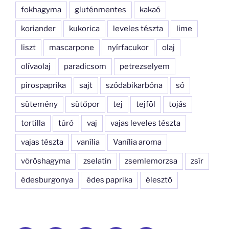
fokhagyma
gluténmentes
kakaó
koriander
kukorica
leveles tészta
lime
liszt
mascarpone
nyírfacukor
olaj
olívaolaj
paradicsom
petrezselyem
pirospaprika
sajt
szódabikarbóna
só
sütemény
sütőpor
tej
tejföl
tojás
tortilla
túró
vaj
vajas leveles tészta
vajas tészta
vanília
Vanília aroma
vöröshagyma
zselatin
zsemlemorzsa
zsír
édesburgonya
édes paprika
élesztő