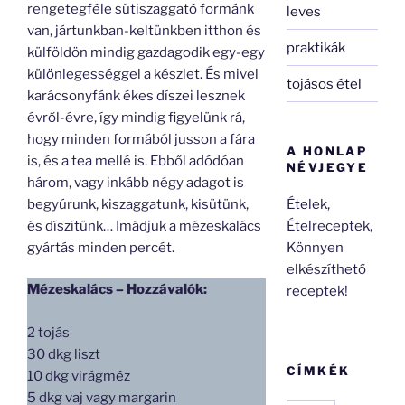
rengetegféle sütiszaggató formánk
leves
van, jártunkban-keltünkben itthon és
praktikák
külföldön mindig gazdagodik egy-egy
különlegességgel a készlet. És mivel
tojásos étel
karácsonyfánk ékes díszei lesznek
évről-évre, így mindig figyelünk rá,
hogy minden formából jusson a fára
A HONLAP
is, és a tea mellé is. Ebből adódóan
NÉVJEGYE
három, vagy inkább négy adagot is
Ételek,
begyúrunk, kiszaggatunk, kisütünk,
Ételreceptek,
és díszítünk… Imádjuk a mézeskalács
Könnyen
gyártás minden percét.
elkészíthető
Mézeskalács – Hozzávalók:
receptek!
2 tojás
30 dkg liszt
CÍMKÉK
10 dkg virágméz
5 dkg vaj vagy margarin