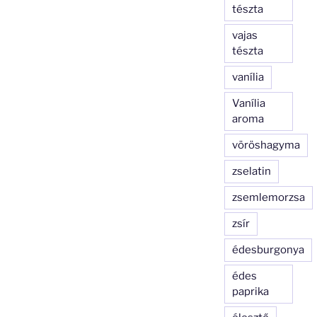
tészta
vajas
tészta
vanília
Vanília
aroma
vöröshagyma
zselatin
zsemlemorzsa
zsír
édesburgonya
édes
paprika