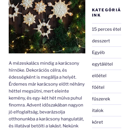
KATEGÓRIÁ
INK
15 perces étel
desszert
Egyéb
A mézeskalács mindig a karácsony
egytálétel
hírnöke. Dekorációs célra, és
előétel
édességként is megállja a helyét.
Érdemes már karácsony előtt néhány
főétel
héttel megsütni, mert eleinte
kemény, és egy-két hét múlva puhul
fűszerek
finomra. Advent időszakában nagyon
italok
jó elfoglaltság, bevarázsolja
otthonunkba a karácsony hangulatát,
köret
és illatával betölti a lakást. Nekünk