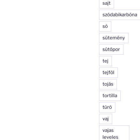
sajt
szódabikarbóna
só
sütemény
sütőpor
tej
tejföl
tojás
tortilla
túró
vaj
vajas
leveles