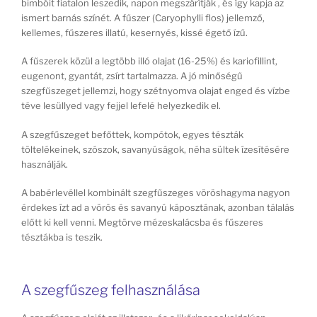
bimbóit fiatalon leszedik, napon megszárítják , és így kapja az
ismert barnás színét. A fűszer (Caryophylli flos) jellemző,
kellemes, fűszeres illatú, kesernyés, kissé égető ízű.
A fűszerek közül a legtöbb illó olajat (16-25%) és kariofillint,
eugenont, gyantát, zsírt tartalmazza. A jó minőségű
szegfűszeget jellemzi, hogy szétnyomva olajat enged és vízbe
téve lesüllyed vagy fejjel lefelé helyezkedik el.
A szegfűszeget befőttek, kompótok, egyes tészták
töltelékeinek, szószok, savanyúságok, néha sültek ízesítésére
használják.
A babérlevéllel kombinált szegfűszeges vöröshagyma nagyon
érdekes ízt ad a vörös és savanyú káposztának, azonban tálalás
előtt ki kell venni. Megtörve mézeskalácsba és fűszeres
tésztákba is teszik.
A szegfűszeg felhasználása