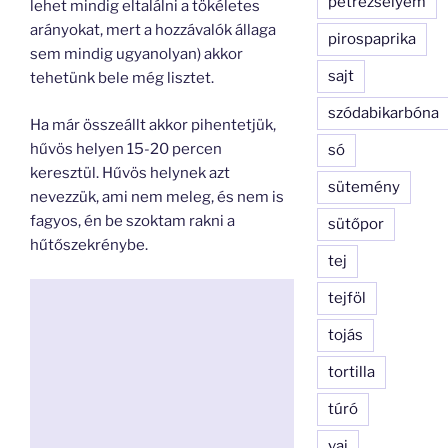
petrezselyem
lehet mindig eltalálni a tökéletes
arányokat, mert a hozzávalók állaga
pirospaprika
sem mindig ugyanolyan) akkor
sajt
tehetünk bele még lisztet.
szódabikarbóna
Ha már összeállt akkor pihentetjük,
hűvös helyen 15-20 percen
só
keresztül. Hűvös helynek azt
sütemény
nevezzük, ami nem meleg, és nem is
fagyos, én be szoktam rakni a
sütőpor
hűtőszekrénybe.
tej
tejföl
tojás
tortilla
túró
vaj