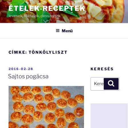
Tartalomhoz
ÉTELEK-RECEPTEK
levesek, főételek, desszertek
Menü
CÍMKE:
TÖNKÖLYLISZT
BEKÜLDVE:
KERESÉS
2016-02-28
Sajtos pogácsa
Keresés
Keresé
a
következő
kifejezésre: