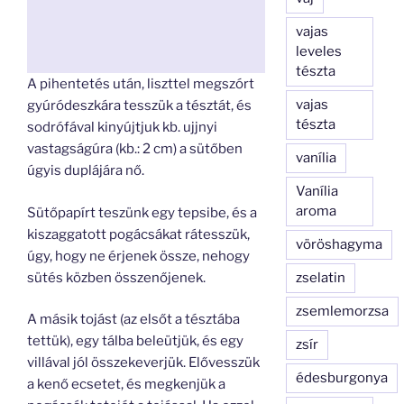
vajas
leveles
tészta
A pihentetés után, liszttel megszórt
vajas
gyúródeszkára tesszük a tésztát, és
tészta
sodrófával kinyújtjuk kb. ujjnyi
vastagságúra (kb.: 2 cm) a sütőben
vanília
úgyis duplájára nő.
Vanília
aroma
Sütőpapírt teszünk egy tepsibe, és a
kiszaggatott pogácsákat rátesszük,
vöröshagyma
úgy, hogy ne érjenek össze, nehogy
sütés közben összenőjenek.
zselatin
zsemlemorzsa
A másik tojást (az elsőt a tésztába
tettük), egy tálba beleütjük, és egy
zsír
villával jól összekeverjük. Elővesszük
édesburgonya
a kenő ecsetet, és megkenjük a