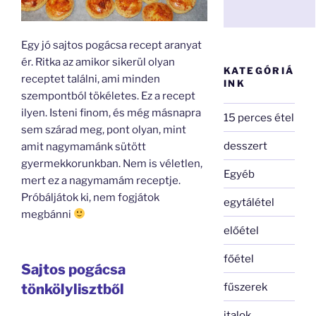
Egy jó sajtos pogácsa recept aranyat
ér. Ritka az amikor sikerül olyan
KATEGÓRIÁ
receptet találni, ami minden
INK
szempontból tökéletes. Ez a recept
ilyen. Isteni finom, és még másnapra
15 perces étel
sem szárad meg, pont olyan, mint
desszert
amit nagymamánk sütött
gyermekkorunkban. Nem is véletlen,
Egyéb
mert ez a nagymamám receptje.
Próbáljátok ki, nem fogjátok
egytálétel
megbánni
előétel
főétel
Sajtos pogácsa
fűszerek
tönkölylisztből
italok