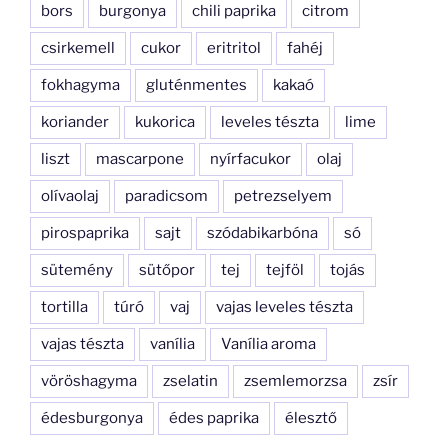
bors
burgonya
chili paprika
citrom
csirkemell
cukor
eritritol
fahéj
fokhagyma
gluténmentes
kakaó
koriander
kukorica
leveles tészta
lime
liszt
mascarpone
nyírfacukor
olaj
olívaolaj
paradicsom
petrezselyem
pirospaprika
sajt
szódabikarbóna
só
sütemény
sütőpor
tej
tejföl
tojás
tortilla
túró
vaj
vajas leveles tészta
vajas tészta
vanília
Vanília aroma
vöröshagyma
zselatin
zsemlemorzsa
zsír
édesburgonya
édes paprika
élesztő