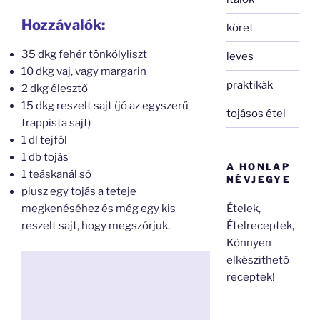
Hozzávalók:
köret
35 dkg fehér tönkölyliszt
leves
10 dkg vaj, vagy margarin
praktikák
2 dkg élesztő
15 dkg reszelt sajt (jó az egyszerű
tojásos étel
trappista sajt)
1 dl tejföl
1 db tojás
A HONLAP
1 teáskanál só
NÉVJEGYE
plusz egy tojás a teteje
Ételek,
megkenéséhez és még egy kis
Ételreceptek,
reszelt sajt, hogy megszórjuk.
Könnyen
elkészíthető
receptek!