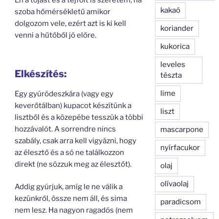
Én a tojást és a tejfölt is szeretem, ha
kakaó
szoba hőmérsékletű amikor
dolgozom vele, ezért azt is ki kell
koriander
venni a hűtőből jó előre.
kukorica
leveles
Elkészítés:
tészta
lime
Egy gyúródeszkára (vagy egy
keverőtálban) kupacot készítünk a
liszt
lisztből és a közepébe tesszük a többi
hozzávalót. A sorrendre nincs
mascarpone
szabály, csak arra kell vigyázni, hogy
nyírfacukor
az élesztő és a só ne találkozzon
direkt (ne sózzuk meg az élesztőt).
olaj
olívaolaj
Addig gyúrjuk, amíg le ne válik a
kezünkről, össze nem áll, és sima
paradicsom
nem lesz. Ha nagyon ragadós (nem