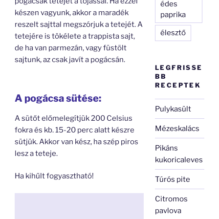
pogácsák tetejét a tojással. Ha ezzel
édes
készen vagyunk, akkor a maradék
paprika
reszelt sajttal megszórjuk a tetejét. A
élesztő
tetejére is tökélete a trappista sajt,
de ha van parmezán, vagy füstölt
sajtunk, az csak javít a pogácsán.
LEGFRISSE
BB
RECEPTEK
A pogácsa sütése:
Pulykasült
A sütőt előmelegítjük 200 Celsius
Mézeskalács
fokra és kb. 15-20 perc alatt készre
sütjük. Akkor van kész, ha szép piros
Pikáns
lesz a teteje.
kukoricaleves
Ha kihűlt fogyasztható!
Túrós pite
Citromos
pavlova