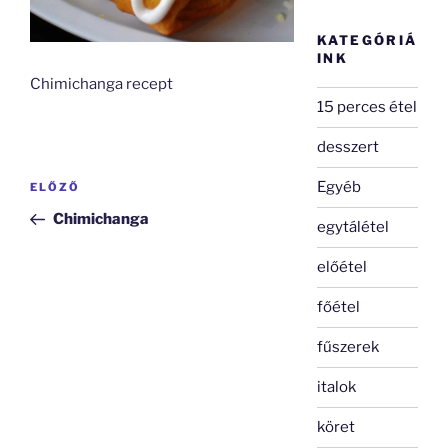
KATEGÓRIÁ
INK
Chimichanga recept
15 perces étel
desszert
Bejegyzés
Egyéb
Korábbi
ELŐZŐ
navigáció
bejegyzés
Chimichanga
egytálétel
előétel
főétel
fűszerek
italok
köret