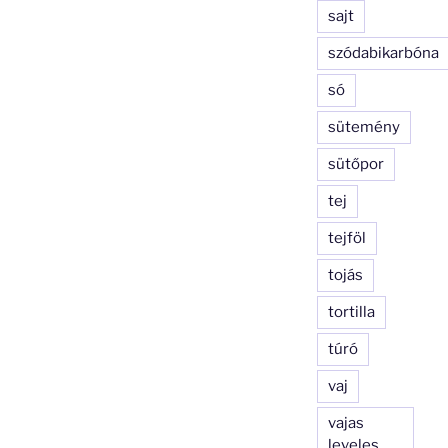
sajt
szódabikarbóna
só
sütemény
sütőpor
tej
tejföl
tojás
tortilla
túró
vaj
vajas
leveles