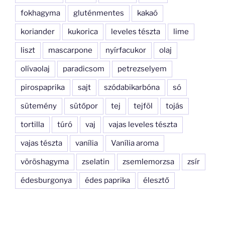
fokhagyma
gluténmentes
kakaó
koriander
kukorica
leveles tészta
lime
liszt
mascarpone
nyírfacukor
olaj
olívaolaj
paradicsom
petrezselyem
pirospaprika
sajt
szódabikarbóna
só
sütemény
sütőpor
tej
tejföl
tojás
tortilla
túró
vaj
vajas leveles tészta
vajas tészta
vanília
Vanília aroma
vöröshagyma
zselatin
zsemlemorzsa
zsír
édesburgonya
édes paprika
élesztő