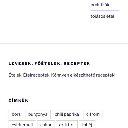
praktikák
tojásos étel
LEVESEK, FŐÉTELEK, RECEPTEK
Ételek, Ételreceptek, Könnyen elkészíthető receptek!
CÍMKÉK
bors
burgonya
chili paprika
citrom
csirkemell
cukor
eritritol
fahéj