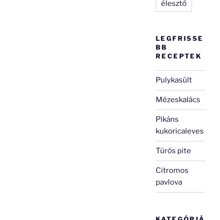
élesztő
LEGFRISSE
BB
RECEPTEK
Pulykasült
Mézeskalács
Pikáns
kukoricaleves
Túrós pite
Citromos
pavlova
KATEGÓRIÁ