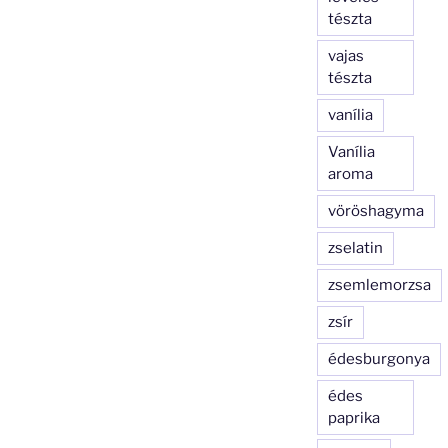
tészta
vajas
tészta
vanília
Vanília
aroma
vöröshagyma
zselatin
zsemlemorzsa
zsír
édesburgonya
édes
paprika