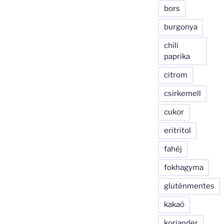
bors
burgonya
chili
paprika
citrom
csirkemell
cukor
eritritol
fahéj
fokhagyma
gluténmentes
kakaó
koriander