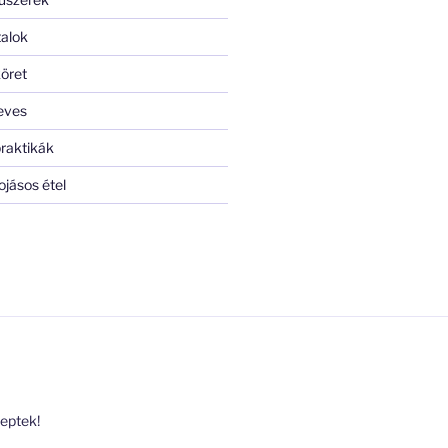
talok
öret
eves
raktikák
ojásos étel
ceptek!