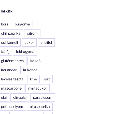
CÍMKÉK
bors
burgonya
chili paprika
citrom
csirkemell
cukor
eritritol
fahéj
fokhagyma
gluténmentes
kakaó
koriander
kukorica
leveles tészta
lime
liszt
mascarpone
nyírfacukor
olaj
olívaolaj
paradicsom
petrezselyem
pirospaprika