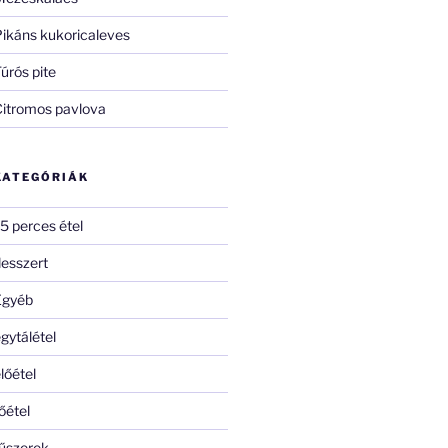
ikáns kukoricaleves
úrós pite
Citromos pavlova
KATEGÓRIÁK
5 perces étel
esszert
Egyéb
gytálétel
lőétel
őétel
űszerek