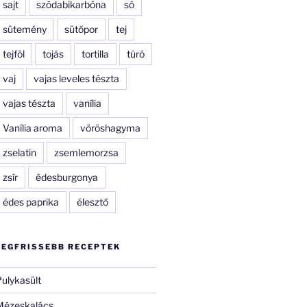
sajt
szódabikarbóna
só
sütemény
sütőpor
tej
tejföl
tojás
tortilla
túró
vaj
vajas leveles tészta
vajas tészta
vanília
Vanília aroma
vöröshagyma
zselatin
zsemlemorzsa
zsír
édesburgonya
édes paprika
élesztő
LEGFRISSEBB RECEPTEK
ulykasült
Mézeskalács