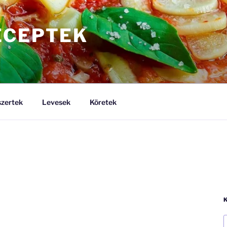
ECEPTEK
zertek
Levesek
Köretek
K