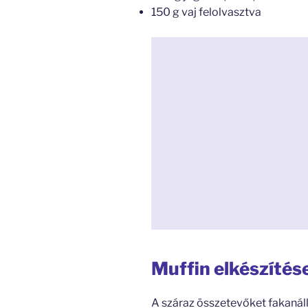
150 g vaj felolvasztva
Muffin elkészítés
A száraz összetevőket fakanáll