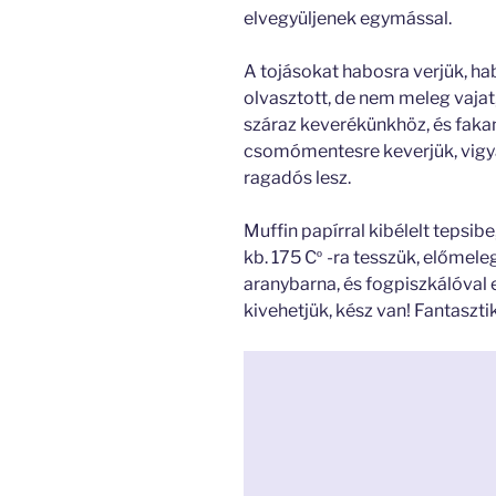
elvegyüljenek egymással.
A tojásokat habosra verjük, ha
olvasztott, de nem meleg vajat,
száraz keverékünkhöz, és faka
csomómentesre keverjük, vigyá
ragadós lesz.
Muffin papírral kibélelt tepsibe
kb. 175 C
-ra tesszük, előmeleg
º
aranybarna, és fogpiszkálóval 
kivehetjük, kész van! Fantaszt