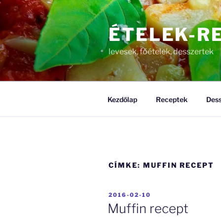
Tartalomhoz
ÉTELEK-R
levesek, főételek, desszertek
Kezdőlap
Receptek
Dess
CÍMKE:
MUFFIN RECEPT
BEKÜLDVE:
2016-02-10
Muffin recept