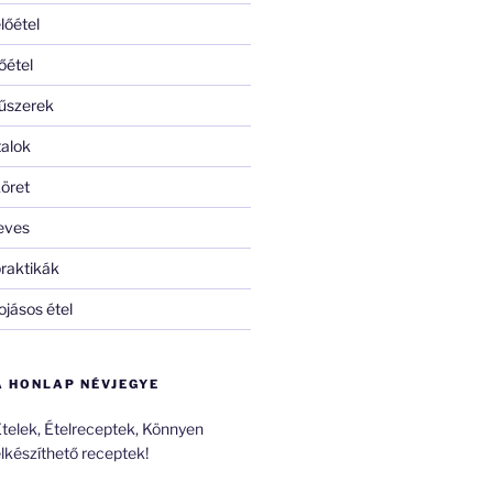
lőétel
őétel
űszerek
talok
öret
eves
raktikák
ojásos étel
A HONLAP NÉVJEGYE
telek, Ételreceptek, Könnyen
lkészíthető receptek!