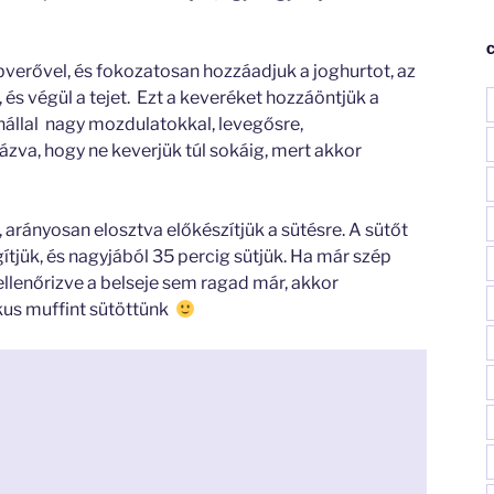
bverővel, és fokozatosan hozzáadjuk a joghurtot, az
 és végül a tejet. Ezt a keveréket hozzáöntjük a
nállal nagy mozdulatokkal, levegősre,
zva, hogy ne keverjük túl sokáig, mert akkor
, arányosan elosztva előkészítjük a sütésre. A sütőt
ítjük, és nagyjából 35 percig sütjük. Ha már szép
ellenőrizve a belseje sem ragad már, akkor
ikus muffint sütöttünk