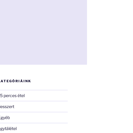
KATEGÓRIÁINK
5 perces étel
esszert
Egyéb
gytálétel