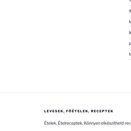
i
k
l
p
t
LEVESEK, FŐÉTELEK, RECEPTEK
Ételek, Ételreceptek, Könnyen elkészíthető re