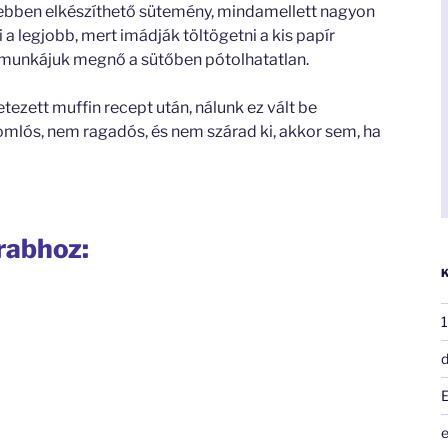
yebben elkészíthető sütemény, mindamellett nagyon
a legjobb, mert imádják töltögetni a kis papír
a munkájuk megnő a sütőben pótolhatatlan.
etezett muffin recept után, nálunk ez vált be
 omlós, nem ragadós, és nem szárad ki, akkor sem, ha
rabhoz:
1
d
e