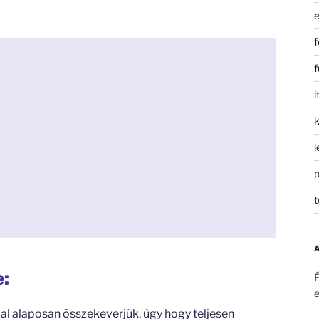
e
f
f
i
k
l
p
t
e:
É
e
al alaposan összekeverjük, úgy hogy teljesen