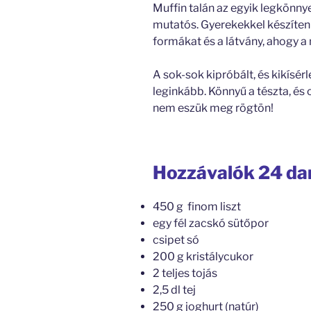
Muffin talán az egyik legkönn
mutatós. Gyerekekkel készíteni 
formákat és a látvány, ahogy 
A sok-sok kipróbált, és kikísérl
leginkább. Könnyű a tészta, és
nem eszük meg rögtön!
Hozzávalók 24 da
450 g finom liszt
egy fél zacskó sütőpor
csipet só
200 g kristálycukor
2 teljes tojás
2,5 dl tej
250 g joghurt (natúr)