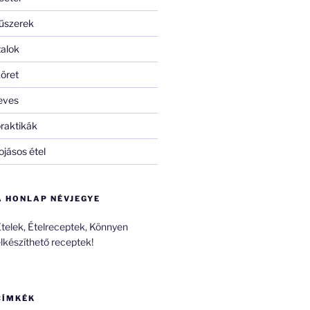
űszerek
talok
öret
eves
raktikák
ojásos étel
A HONLAP NÉVJEGYE
telek, Ételreceptek, Könnyen
lkészíthető receptek!
CÍMKÉK