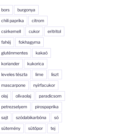
bors
burgonya
chili paprika
citrom
csirkemell
cukor
eritritol
fahéj
fokhagyma
gluténmentes
kakaó
koriander
kukorica
leveles tészta
lime
liszt
mascarpone
nyírfacukor
olaj
olívaolaj
paradicsom
petrezselyem
pirospaprika
sajt
szódabikarbóna
só
sütemény
sütőpor
tej