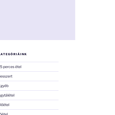
KATEGÓRIÁINK
5 perces étel
esszert
Egyéb
gytálétel
lőétel
őétel