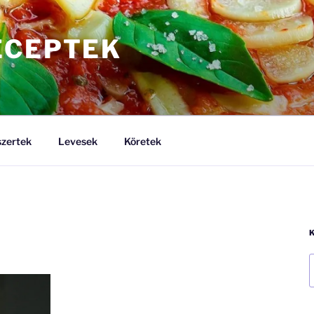
ECEPTEK
zertek
Levesek
Köretek
K
a
k
k