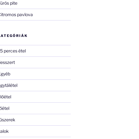
úrós pite
Citromos pavlova
KATEGÓRIÁK
5 perces étel
esszert
Egyéb
gytálétel
lőétel
őétel
űszerek
talok