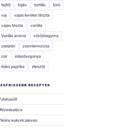
tejföl
tojás
tortilla
túró
vaj
vajas leveles tészta
vajas tészta
vanília
Vanília aroma
vöröshagyma
zselatin
zsemlemorzsa
zsír
édesburgonya
édes paprika
élesztő
LEGFRISSEBB RECEPTEK
ulykasült
Mézeskalács
ikáns kukoricaleves