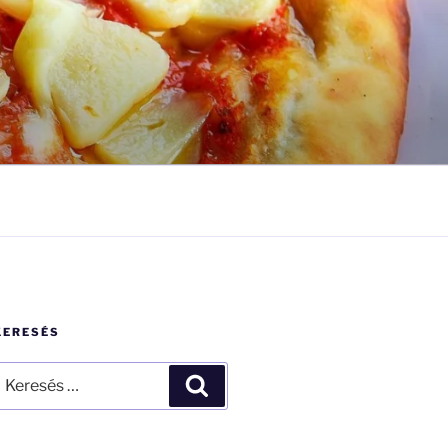
KERESÉS
eresés
Keresés
övetkező
ifejezésre: