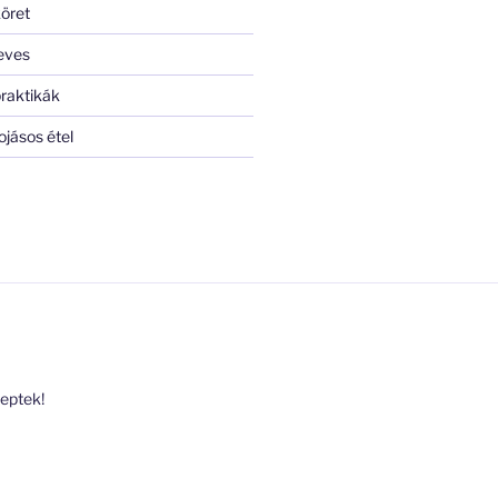
öret
eves
raktikák
ojásos étel
ceptek!