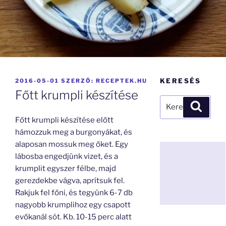
BEKÜLDVE:
KERESÉS
2016-05-01
SZERZŐ:
RECEPTEK.HU
Főtt krumpli készítése
Keresés
Keresé
a
Főtt krumpli készítése előtt
következő
hámozzuk meg a burgonyákat, és
kifejezésre:
alaposan mossuk meg őket. Egy
lábosba engedjünk vizet, és a
krumplit egyszer félbe, majd
gerezdekbe vágva, aprítsuk fel.
Rakjuk fel főni, és tegyünk 6-7 db
nagyobb krumplihoz egy csapott
evőkanál sót. Kb. 10-15 perc alatt