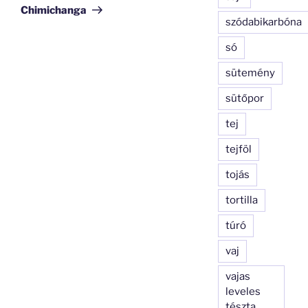
bejegyzés
Chimichanga
szódabikarbóna
só
sütemény
sütőpor
tej
tejföl
tojás
tortilla
túró
vaj
vajas
leveles
tészta