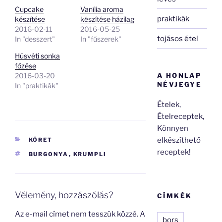
Cupcake
Vanília aroma
praktikák
készítése
készítése házilag
2016-02-11
2016-05-25
tojásos étel
In "desszert"
In "fűszerek"
Húsvéti sonka
főzése
A HONLAP
2016-03-20
NÉVJEGYE
In "praktikák"
Ételek,
Ételreceptek,
Könnyen
elkészíthető
KATEGÓRIÁK
KÖRET
receptek!
CÍMKÉK
BURGONYA
,
KRUMPLI
Vélemény, hozzászólás?
CÍMKÉK
Az e-mail címet nem tesszük közzé.
A
bors