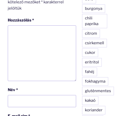
kötelező mezőket
*
karakterrel
jelöltük
burgonya
chili
Hozzászólás
*
paprika
citrom
csirkemell
cukor
eritritol
fahéj
fokhagyma
Név
*
gluténmentes
kakaó
koriander