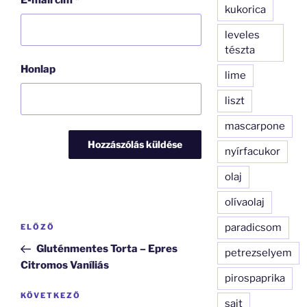
E-mail cím
*
kukorica
leveles
tészta
Honlap
lime
liszt
mascarpone
nyírfacukor
olaj
olívaolaj
Bejegyzés
paradicsom
Korábbi
ELŐZŐ
navigáció
bejegyzés
Gluténmentes Torta – Epres
petrezselyem
Citromos Vaníliás
pirospaprika
Következő
KÖVETKEZŐ
sajt