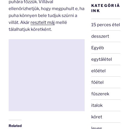
puhára főzzük. Villával
KATEGÓRIÁ
ellenőrizhetjük, hogy megpuhult e, ha
INK
puha könnyen bele tudjuk szúrni a
villát. Akár
resztelt máj
mellé
15 perces étel
tálalhatjuk köretként.
desszert
Egyéb
egytálétel
előétel
főétel
fűszerek
italok
köret
Related
leves