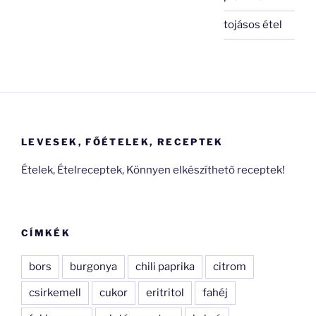
tojásos étel
LEVESEK, FŐÉTELEK, RECEPTEK
Ételek, Ételreceptek, Könnyen elkészíthető receptek!
CÍMKÉK
bors
burgonya
chili paprika
citrom
csirkemell
cukor
eritritol
fahéj