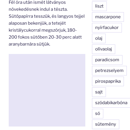
Fél óra után ismét látványos
liszt
növekedésnek indul a tészta.
Sütőpapírra tesszük, és langyos tejjel
mascarpone
alaposan bekenjük, a tetejét
nyírfacukor
kristálycukorral megszórjuk, 180-
200 fokos sütőben 20-30 perc alatt
olaj
aranybarnára sütjük.
olívaolaj
paradicsom
petrezselyem
pirospaprika
sajt
szódabikarbóna
só
sütemény