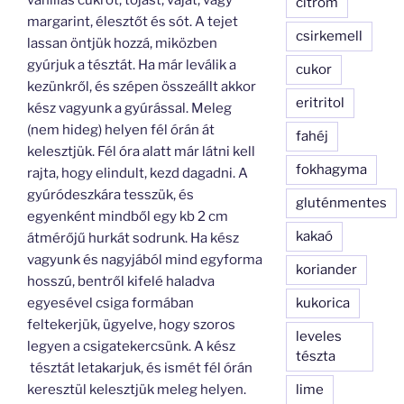
citrom
margarint, élesztőt és sót. A tejet
csirkemell
lassan öntjük hozzá, miközben
gyúrjuk a tésztát. Ha már leválik a
cukor
kezünkről, és szépen összeállt akkor
eritritol
kész vagyunk a gyúrással. Meleg
(nem hideg) helyen fél órán át
fahéj
kelesztjük. Fél óra alatt már látni kell
fokhagyma
rajta, hogy elindult, kezd dagadni. A
gyúródeszkára tesszük, és
gluténmentes
egyenként mindből egy kb 2 cm
kakaó
átmérőjű hurkát sodrunk. Ha kész
vagyunk és nagyjából mind egyforma
koriander
hosszú, bentről kifelé haladva
egyesével csiga formában
kukorica
feltekerjük, ügyelve, hogy szoros
leveles
legyen a csigatekercsünk. A kész
tészta
tésztát letakarjuk, és ismét fél órán
keresztül kelesztjük meleg helyen.
lime