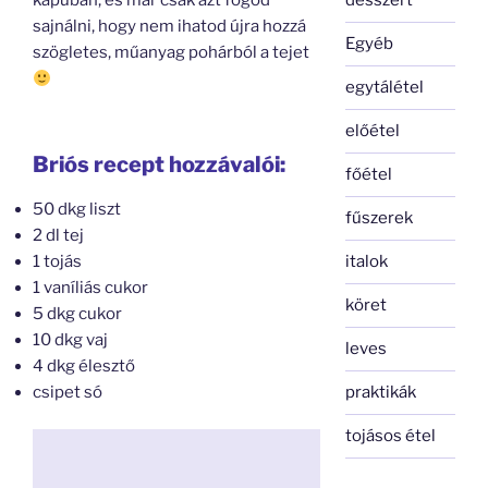
desszert
kapuban, és már csak azt fogod
sajnálni, hogy nem ihatod újra hozzá
Egyéb
szögletes, műanyag pohárból a tejet
egytálétel
előétel
Briós recept hozzávalói:
főétel
50 dkg liszt
fűszerek
2 dl tej
1 tojás
italok
1 vaníliás cukor
köret
5 dkg cukor
10 dkg vaj
leves
4 dkg élesztő
csipet só
praktikák
tojásos étel