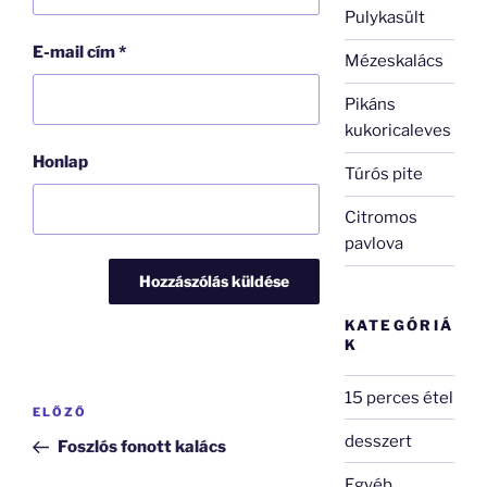
Pulykasült
E-mail cím
*
Mézeskalács
Pikáns
kukoricaleves
Honlap
Túrós pite
Citromos
pavlova
KATEGÓRIÁ
K
Bejegyzés
15 perces étel
Korábbi
ELŐZŐ
navigáció
bejegyzés
desszert
Foszlós fonott kalács
Egyéb