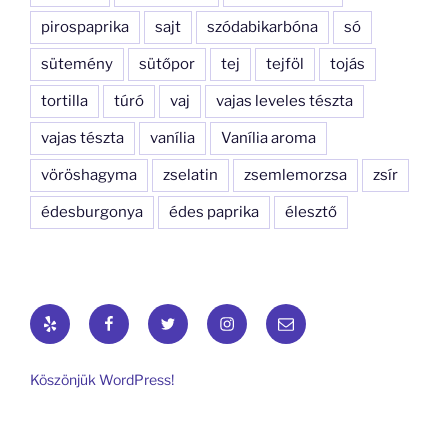
pirospaprika
sajt
szódabikarbóna
só
sütemény
sütőpor
tej
tejföl
tojás
tortilla
túró
vaj
vajas leveles tészta
vajas tészta
vanília
Vanília aroma
vöröshagyma
zselatin
zsemlemorzsa
zsír
édesburgonya
édes paprika
élesztő
Yelp
Facebook
Twitter
Instagram
Email
Köszönjük WordPress!