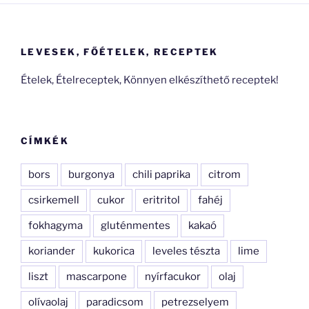
LEVESEK, FŐÉTELEK, RECEPTEK
Ételek, Ételreceptek, Könnyen elkészíthető receptek!
CÍMKÉK
bors
burgonya
chili paprika
citrom
csirkemell
cukor
eritritol
fahéj
fokhagyma
gluténmentes
kakaó
koriander
kukorica
leveles tészta
lime
liszt
mascarpone
nyírfacukor
olaj
olívaolaj
paradicsom
petrezselyem