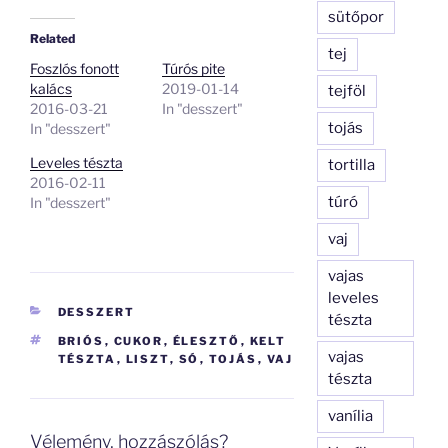
sütőpor
Related
tej
Foszlós fonott
Túrós pite
kalács
2019-01-14
tejföl
2016-03-21
In "desszert"
tojás
In "desszert"
Leveles tészta
tortilla
2016-02-11
túró
In "desszert"
vaj
vajas
leveles
KATEGÓRIÁK
DESSZERT
tészta
CÍMKÉK
BRIÓS
,
CUKOR
,
ÉLESZTŐ
,
KELT
vajas
TÉSZTA
,
LISZT
,
SÓ
,
TOJÁS
,
VAJ
tészta
vanília
Vélemény, hozzászólás?