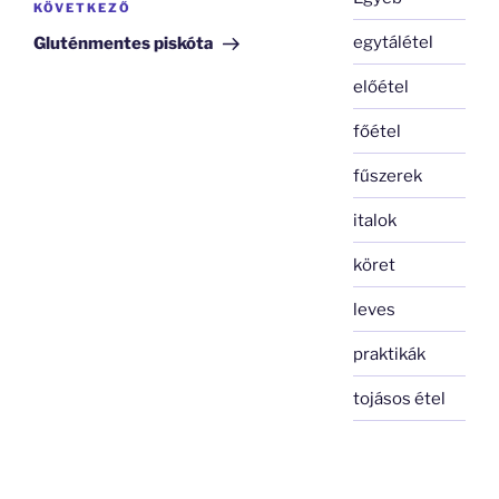
Következő
KÖVETKEZŐ
bejegyzés
egytálétel
Gluténmentes piskóta
előétel
főétel
fűszerek
italok
köret
leves
praktikák
tojásos étel