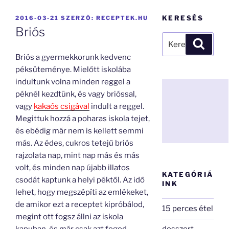
BEKÜLDVE:
KERESÉS
2016-03-21
SZERZŐ:
RECEPTEK.HU
Briós
Keresés
Keresé
a
Briós a gyermekkorunk kedvenc
következő
péksüteménye. Mielőtt iskolába
kifejezésre:
indultunk volna minden reggel a
péknél kezdtünk, és vagy brióssal,
vagy
kakaós csigával
indult a reggel.
Megittuk hozzá a poharas iskola tejet,
és ebédig már nem is kellett semmi
más. Az édes, cukros tetejű briós
rajzolata nap, mint nap más és más
volt, és minden nap újabb illatos
KATEGÓRIÁ
csodát kaptunk a helyi péktől. Az idő
INK
lehet, hogy megszépíti az emlékeket,
de amikor ezt a receptet kipróbálod,
15 perces étel
megint ott fogsz állni az iskola