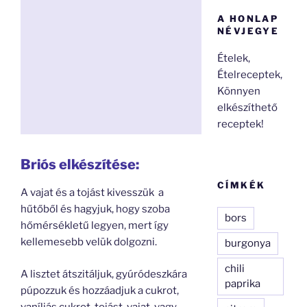
A HONLAP
NÉVJEGYE
Ételek,
Ételreceptek,
Könnyen
elkészíthető
receptek!
Briós elkészítése:
CÍMKÉK
A vajat és a tojást kivesszük a
hűtőből és hagyjuk, hogy szoba
bors
hőmérsékletű legyen, mert így
kellemesebb velük dolgozni.
burgonya
chili
A lisztet átszitáljuk, gyúródeszkára
paprika
púpozzuk és hozzáadjuk a cukrot,
vaníliás cukrot, tojást, vajat, vagy