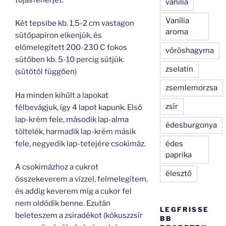
vanília
Vanília
Két tepsibe kb. 1,5-2 cm vastagon
aroma
sütőpapíron elkenjük, és
előmelegített 200-230 C fokos
vöröshagyma
sütőben kb. 5-10 percig sütjük.
zselatin
(sütőtől függően)
zsemlemorzsa
Ha minden kihűlt a lapokat
zsír
félbevágjuk, így 4 lapot kapunk. Első
lap-krém fele, második lap-alma
édesburgonya
töltelék, harmadik lap-krém másik
fele, negyedik lap-tetejére csokimáz.
édes
paprika
A csokimázhoz a cukrot
élesztő
összekeverem a vízzel, felmelegítem,
és addig keverem míg a cukor fel
nem oldódik benne. Ezután
LEGFRISSE
beleteszem a zsiradékot (kókuszzsír
BB