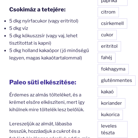
paprika
Csokimáz a tetejére:
citrom
5 dkg nyírfacukor (vagy eritritol)
csirkemell
5 dkg víz
cukor
5 dkg kókuszzsír (vagy vaj, lehet
tisztítottat is kapni)
eritritol
5 dkg holland kakaópor ( jó minőségű
fahéj
legyen, magas kakaótartalommal)
fokhagyma
gluténmentes
Paleo süti elkészítése:
kakaó
Érdemes az almás tölteléket, és a
krémet elsőre elkészíteni, mert így
koriander
kihűlnek mire töltelék lesz belőlük.
kukorica
Lereszeljük az almát, lábasba
leveles
tesszük, hozzáadjuk a cukrot és a
tészta