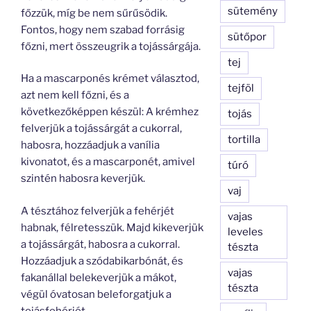
sütemény
főzzük, míg be nem sűrűsödik.
Fontos, hogy nem szabad forrásig
sütőpor
főzni, mert összeugrik a tojássárgája.
tej
Ha a mascarponés krémet választod,
tejföl
azt nem kell főzni, és a
következőképpen készül: A krémhez
tojás
felverjük a tojássárgát a cukorral,
tortilla
habosra, hozzáadjuk a vanília
kivonatot, és a mascarponét, amivel
túró
szintén habosra keverjük.
vaj
A tésztához felverjük a fehérjét
vajas
habnak, félretesszük. Majd kikeverjük
leveles
a tojássárgát, habosra a cukorral.
tészta
Hozzáadjuk a szódabikarbónát, és
vajas
fakanállal belekeverjük a mákot,
tészta
végül óvatosan beleforgatjuk a
tojásfehérjét.