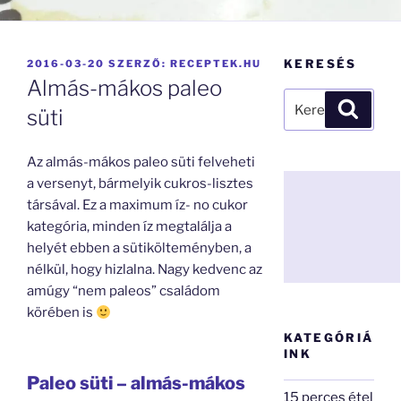
BEKÜLDVE:
KERESÉS
2016-03-20
SZERZŐ:
RECEPTEK.HU
Almás-mákos paleo
Keresés
Keresé
süti
a
következő
Az almás-mákos paleo süti felveheti
kifejezésre:
a versenyt, bármelyik cukros-lisztes
társával. Ez a maximum íz- no cukor
kategória, minden íz megtalálja a
helyét ebben a sütikölteményben, a
nélkül, hogy hizlalna. Nagy kedvenc az
amúgy “nem paleos” családom
körében is
KATEGÓRIÁ
INK
Paleo süti – almás-mákos
15 perces étel