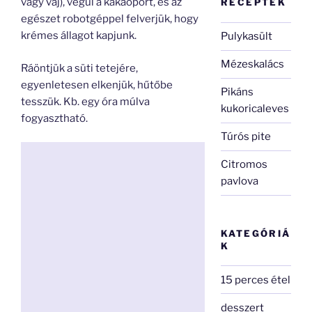
vagy vaj), végül a kakaóport, és az
RECEPTEK
egészet robotgéppel felverjük, hogy
krémes állagot kapjunk.
Pulykasült
Mézeskalács
Ráöntjük a süti tetejére,
egyenletesen elkenjük, hűtőbe
Pikáns
tesszük. Kb. egy óra múlva
kukoricaleves
fogyasztható.
Túrós pite
Citromos
pavlova
KATEGÓRIÁ
K
15 perces étel
desszert