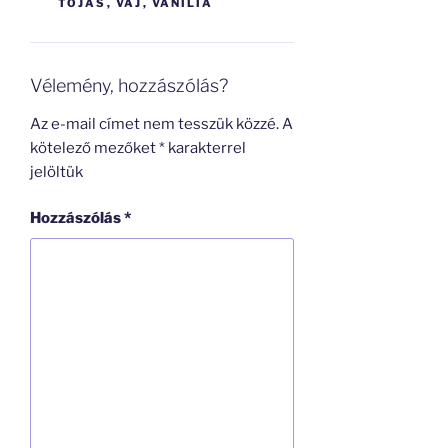
TOJÁS
,
VAJ
,
VANÍLIA
Vélemény, hozzászólás?
Az e-mail címet nem tesszük közzé.
A
kötelező mezőket
*
karakterrel
jelöltük
Hozzászólás
*