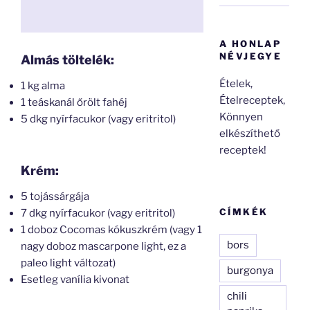
A HONLAP
NÉVJEGYE
Almás töltelék:
Ételek,
1 kg alma
Ételreceptek,
1 teáskanál őrölt fahéj
Könnyen
5 dkg nyírfacukor (vagy eritritol)
elkészíthető
receptek!
Krém:
5 tojássárgája
CÍMKÉK
7 dkg nyírfacukor (vagy eritritol)
1 doboz Cocomas kókuszkrém (vagy 1
bors
nagy doboz mascarpone light, ez a
paleo light változat)
burgonya
Esetleg vanília kivonat
chili