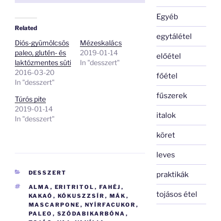
Egyéb
Related
egytálétel
Diós-gyümölcsös
Mézeskalács
paleo, glutén- és
2019-01-14
előétel
laktózmentes süti
In "desszert"
2016-03-20
főétel
In "desszert"
fűszerek
Túrós pite
2019-01-14
italok
In "desszert"
köret
leves
KATEGÓRIÁK
DESSZERT
praktikák
CÍMKÉK
ALMA
,
ERITRITOL
,
FAHÉJ
,
tojásos étel
KAKAÓ
,
KÓKUSZZSÍR
,
MÁK
,
MASCARPONE
,
NYÍRFACUKOR
,
PALEO
,
SZÓDABIKARBÓNA
,