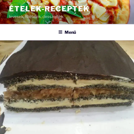
Tartalomhoz
ÉTELEK-RECEPTEK
levesek, főételek, desszertek
Menü