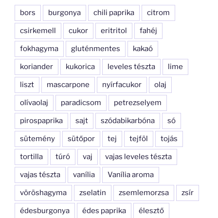
bors
burgonya
chili paprika
citrom
csirkemell
cukor
eritritol
fahéj
fokhagyma
gluténmentes
kakaó
koriander
kukorica
leveles tészta
lime
liszt
mascarpone
nyírfacukor
olaj
olívaolaj
paradicsom
petrezselyem
pirospaprika
sajt
szódabikarbóna
só
sütemény
sütőpor
tej
tejföl
tojás
tortilla
túró
vaj
vajas leveles tészta
vajas tészta
vanília
Vanília aroma
vöröshagyma
zselatin
zsemlemorzsa
zsír
édesburgonya
édes paprika
élesztő