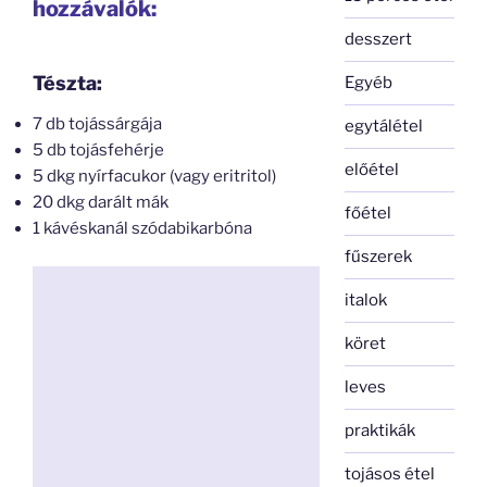
hozzávalók:
desszert
Tészta:
Egyéb
7 db tojássárgája
egytálétel
5 db tojásfehérje
előétel
5 dkg nyírfacukor (vagy eritritol)
20 dkg darált mák
főétel
1 kávéskanál szódabikarbóna
fűszerek
italok
köret
leves
praktikák
tojásos étel