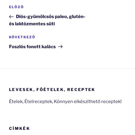
Bejegyzés
Korábbi
ELŐZŐ
navigáció
bejegyzés
Diós-gyümölcsös paleo, glutén-
és laktózmentes süti
Következő
KÖVETKEZŐ
bejegyzés
Foszlós fonott kalács
LEVESEK, FŐÉTELEK, RECEPTEK
Ételek, Ételreceptek, Könnyen elkészíthető receptek!
CÍMKÉK