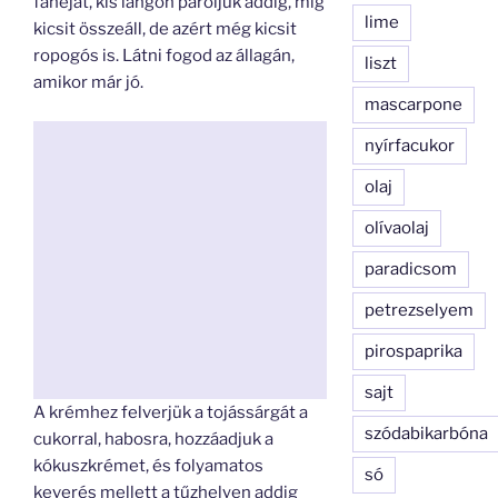
fahéjat, kis lángon pároljuk addig, míg
lime
kicsit összeáll, de azért még kicsit
ropogós is. Látni fogod az állagán,
liszt
amikor már jó.
mascarpone
nyírfacukor
olaj
olívaolaj
paradicsom
petrezselyem
pirospaprika
sajt
A krémhez felverjük a tojássárgát a
szódabikarbóna
cukorral, habosra, hozzáadjuk a
kókuszkrémet, és folyamatos
só
keverés mellett a tűzhelyen addig